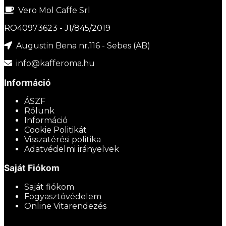
Vero Mol Caffe Srl
RO40973623 - J1/845/2019
Augustin Bena nr.116 - Sebes (AB)
info@kafferoma.hu
Információ
ÁSZF
Rólunk
Információ
Cookie Politikát
Visszatérési politika
Adatvédelmi irányelvek
Saját Fiókom
Saját fiókom
Fogyasztóvédelem
Online Vitarendezés