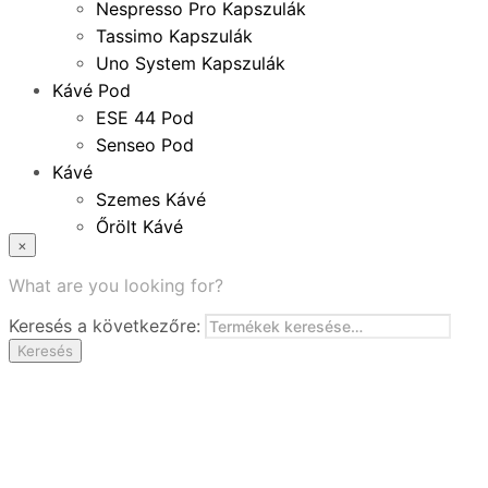
Nespresso Pro Kapszulák
Tassimo Kapszulák
Uno System Kapszulák
Kávé Pod
ESE 44 Pod
Senseo Pod
Kávé
Szemes Kávé
Őrölt Kávé
×
Specialitások
Instant Kávé
What are you looking for?
Instant Italok
Keresés a következőre:
Zacskó Tea
Keresés
Tartozékok
Ajánlatok