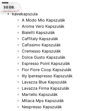
×
16 DB.
30 DB.
12 DB.
12 DB.
12 DB.
12 DB.
30 DB.
ELFOGYOTT
ELFOGYOTT
Kávékapszula
A Modo Mio Kapszulák
Aroma Vero Kapszulák
Bialetti Kapszulák
Caffitaly Kapszulák
Cafissimo Kapszulák
Cremesso Kapszulák
Dolce Gusto Kapszulák
Espresso Point Kapszulák
Fior Fiore Coop Kapszulák
Illy Iperespresso Kapszulák
Lavazza Blue Kapszulák
Lavazza Firma Kapszulák
Martello Kapszulák
Mitaca Mps Kapszulák
Nespresso Kapszulák