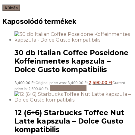
Kapcsolódó termékek
30 db Italian Coffee Poseidone
Koffeinmentes kapszula –
Dolce Gusto kompatibilis
2,590.00
Ft
3,490.00
Ft
Original price was: 3,490.00 Ft.
Current
Kosárba teszem
price is: 2,590.00 Ft.
12 (6+6) Starbucks Toffee Nut
Latte kapszula – Dolce Gusto
kompatibilis