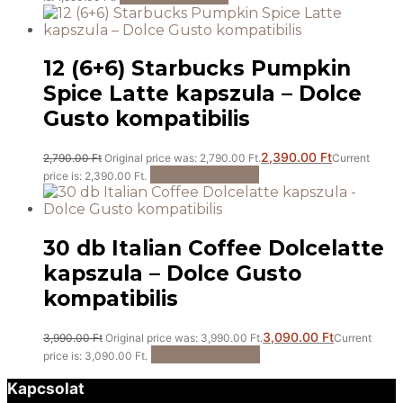
12 (6+6) Starbucks Pumpkin
Spice Latte kapszula – Dolce
Gusto kompatibilis
2,390.00
Ft
2,790.00
Ft
Original price was: 2,790.00 Ft.
Current
Kosárba teszem
price is: 2,390.00 Ft.
30 db Italian Coffee Dolcelatte
kapszula – Dolce Gusto
kompatibilis
3,090.00
Ft
3,990.00
Ft
Original price was: 3,990.00 Ft.
Current
Kosárba teszem
price is: 3,090.00 Ft.
Kapcsolat