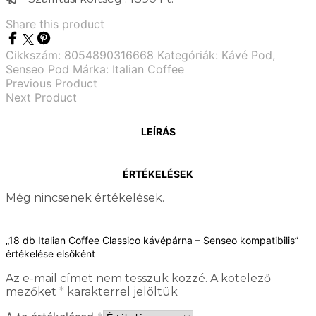
Share this product
Cikkszám:
8054890316668
Kategóriák:
Kávé Pod
,
Senseo Pod
Márka:
Italian Coffee
Previous Product
Next Product
LEÍRÁS
ÉRTÉKELÉSEK
Még nincsenek értékelések.
„18 db Italian Coffee Classico kávépárna – Senseo kompatibilis”
értékelése elsőként
Az e-mail címet nem tesszük közzé.
A kötelező
mezőket
*
karakterrel jelöltük