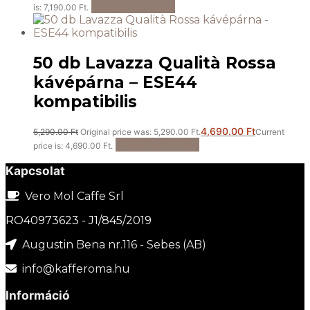
Kosárba teszem
is: 7,190.00 Ft.
50 db Lavazza Qualità Rossa
kávépárna – ESE44
kompatibilis
4,690.00
Ft
5,290.00
Ft
Original price was: 5,290.00 Ft.
Current
Kosárba teszem
price is: 4,690.00 Ft.
Kapcsolat
Vero Mol Caffe Srl
RO40973623 - J1/845/2019
Augustin Bena nr.116 - Sebes (AB)
info@kafferoma.hu
Információ