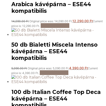
Arabica kávépárna – ESE44
kompatibilis
12,290.00
Ft
14,090.00
Ft
Original price was: 14,090.00 Ft.
Current
Kosárba teszem
price is: 12,290.00 Ft.
50 db Bialetti Miscela Intenso
kávépárna – ESE44
kompatibilis
4,390.00
Ft
5,090.00
Ft
Original price was: 5,090.00 Ft.
Current
Kosárba teszem
price is: 4,390.00 Ft.
100 db Italian Coffee Top Deca
kávépárna – ESE44
kompatibilis