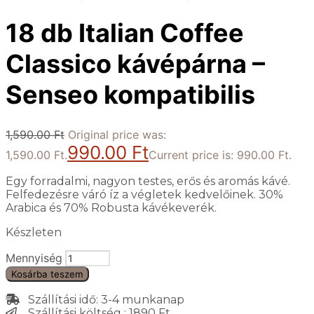
18 db Italian Coffee
Classico kávépárna –
Senseo kompatibilis
1,590.00
Ft
Original price was:
990.00
Ft
1,590.00 Ft.
Current price is: 990.00 Ft.
Egy forradalmi, nagyon testes, erős és aromás kávé.
Felfedezésre váró íz a végletek kedvelőinek. 30%
Arabica és 70% Robusta kávékeverék.
Készleten
Mennyiség
Kosárba teszem
Szállítási idő: 3-4 munkanap
Szállítási költség : 1890 Ft.