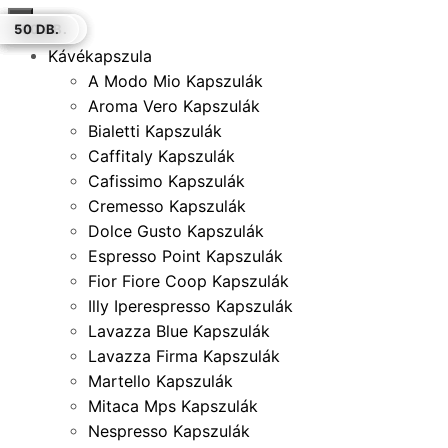
×
18 DB.
150 DB.
50 DB.
100 DB.
150 DB.
100 DB.
50 DB.
Kávékapszula
A Modo Mio Kapszulák
Aroma Vero Kapszulák
Bialetti Kapszulák
Caffitaly Kapszulák
Cafissimo Kapszulák
Cremesso Kapszulák
Dolce Gusto Kapszulák
Espresso Point Kapszulák
Fior Fiore Coop Kapszulák
Illy Iperespresso Kapszulák
Lavazza Blue Kapszulák
Lavazza Firma Kapszulák
Martello Kapszulák
Mitaca Mps Kapszulák
Nespresso Kapszulák