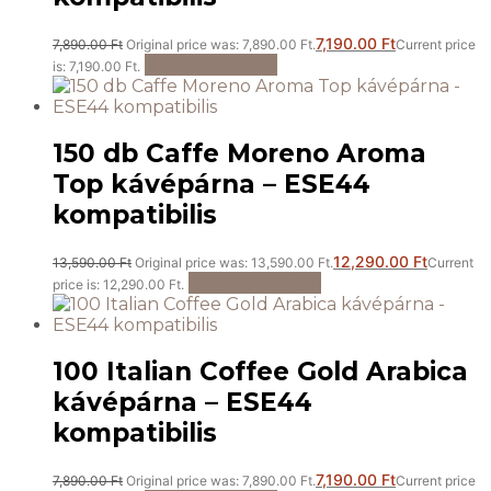
7,190.00
Ft
7,890.00
Ft
Original price was: 7,890.00 Ft.
Current price
Kosárba teszem
is: 7,190.00 Ft.
150 db Caffe Moreno Aroma
Top kávépárna – ESE44
kompatibilis
12,290.00
Ft
13,590.00
Ft
Original price was: 13,590.00 Ft.
Current
Kosárba teszem
price is: 12,290.00 Ft.
100 Italian Coffee Gold Arabica
kávépárna – ESE44
kompatibilis
7,190.00
Ft
7,890.00
Ft
Original price was: 7,890.00 Ft.
Current price