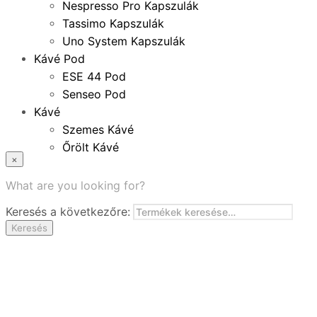
Nespresso Pro Kapszulák
Tassimo Kapszulák
Uno System Kapszulák
Kávé Pod
ESE 44 Pod
Senseo Pod
Kávé
Szemes Kávé
Őrölt Kávé
×
Specialitások
Instant Kávé
What are you looking for?
Instant Italok
Keresés a következőre:
Zacskó Tea
Keresés
Tartozékok
Ajánlatok