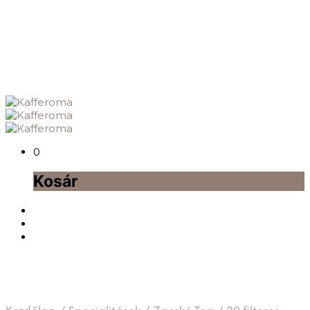
0
Kosár