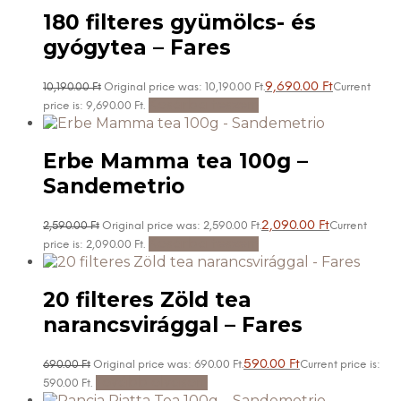
180 filteres gyümölcs- és
gyógytea – Fares
9,690.00
Ft
10,190.00
Ft
Original price was: 10,190.00 Ft.
Current
Kosárba teszem
price is: 9,690.00 Ft.
Erbe Mamma tea 100g –
Sandemetrio
2,090.00
Ft
2,590.00
Ft
Original price was: 2,590.00 Ft.
Current
Kosárba teszem
price is: 2,090.00 Ft.
20 filteres Zöld tea
narancsvirággal – Fares
590.00
Ft
690.00
Ft
Original price was: 690.00 Ft.
Current price is:
Tovább olvasom
590.00 Ft.