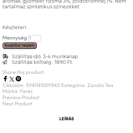
aromák, gyömbér rizóma 3%, zöldcitromhéj 1%. Nem
tartalmaz szintetikus színezéket.
Készleten
Mennyiség
Kosárba teszem
Szállítási idő: 3-4 munkanap
Szállítási költség : 1890 Ft.
Share this product
Cikkszám:
5941141009543
Kategória:
Zacskó Tea
Márka:
Fares
Previous Product
Next Product
LEÍRÁS