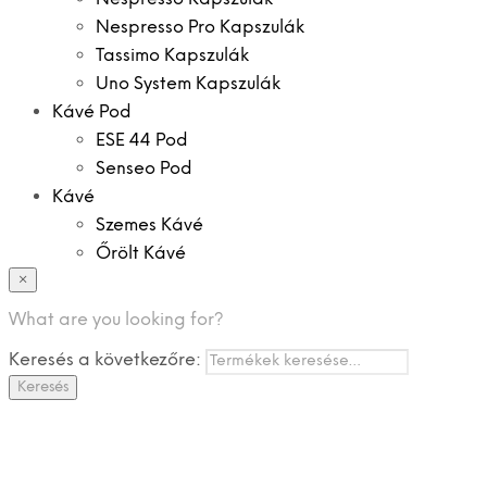
Nespresso Pro Kapszulák
Tassimo Kapszulák
Uno System Kapszulák
Kávé Pod
ESE 44 Pod
Senseo Pod
Kávé
Szemes Kávé
Őrölt Kávé
×
Specialitások
Instant Kávé
What are you looking for?
Instant Italok
Keresés a következőre:
Zacskó Tea
Keresés
Tartozékok
Ajánlatok