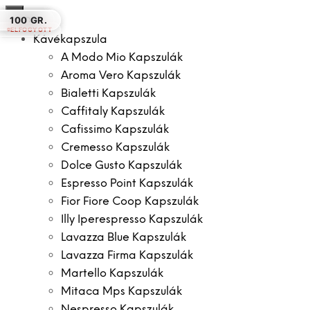
×
20 DB.
20 DB.
20 DB.
180 DB.
100 GR.
20 DB.
100 GR.
ELFOGYOTT
Kávékapszula
A Modo Mio Kapszulák
Aroma Vero Kapszulák
Bialetti Kapszulák
Caffitaly Kapszulák
Cafissimo Kapszulák
Cremesso Kapszulák
Dolce Gusto Kapszulák
Espresso Point Kapszulák
Fior Fiore Coop Kapszulák
Illy Iperespresso Kapszulák
Lavazza Blue Kapszulák
Lavazza Firma Kapszulák
Martello Kapszulák
Mitaca Mps Kapszulák
Nespresso Kapszulák