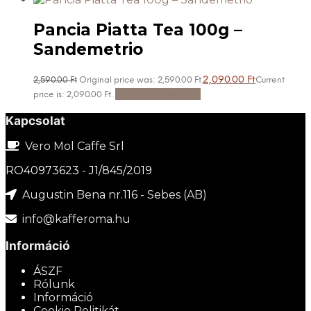
Pancia Piatta Tea 100g –
Sandemetrio
2,090.00
Ft
2,590.00
Ft
Original price was: 2,590.00 Ft.
Current
Kosárba teszem
price is: 2,090.00 Ft.
Kapcsolat
Vero Mol Caffe Srl
RO40973623 - J1/845/2019
Augustin Bena nr.116 - Sebes (AB)
info@kafferoma.hu
Információ
ÁSZF
Rólunk
Információ
Cookie Politikát