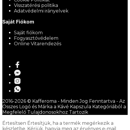
Visszatérési politika
Adatvédelmi irányelvek
Saját Fiókom
Saját fiókom
Fogyasztóvédelem
Online Vitarendezés
2016-2026 © Kafferoma - Minden Jog Fenntartva - Az
Összes Logó és Márka a Kávé Kapszula Kategóriából a
Megfelelő Tulajdonosokhoz Tartozik
Értesítsen
Értesítjük, ha a termék megérkezik a
készletbe. Kérjük, hagyja meg az érvényes e-mail