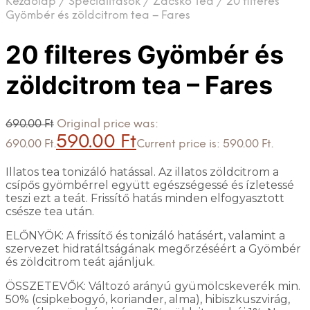
Kezdőlap
/
Specialitások
/
Zacskó Tea
/
20 filteres
Gyömbér és zöldcitrom tea – Fares
20 filteres Gyömbér és
zöldcitrom tea – Fares
690.00
Ft
Original price was:
590.00
Ft
690.00 Ft.
Current price is: 590.00 Ft.
Illatos tea tonizáló hatással. Az illatos zöldcitrom a
csípős gyömbérrel együtt egészségessé és ízletessé
teszi ezt a teát. Frissítő hatás minden elfogyasztott
csésze tea után.
ELŐNYÖK: A frissítő és tonizáló hatásért, valamint a
szervezet hidratáltságának megőrzéséért a Gyömbér
és zöldcitrom teát ajánljuk.
ÖSSZETEVŐK: Változó arányú gyümölcskeverék min.
50% (csipkebogyó, koriander, alma), hibiszkuszvirág,