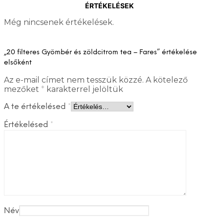
ÉRTÉKELÉSEK
Még nincsenek értékelések.
„20 filteres Gyömbér és zöldcitrom tea – Fares” értékelése
elsőként
Az e-mail címet nem tesszük közzé.
A kötelező
mezőket
*
karakterrel jelöltük
A te értékelésed
*
Értékelésed
*
Név