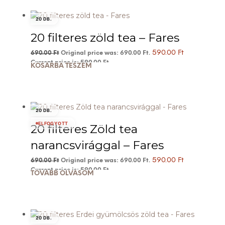
20 DB.
20 filteres zöld tea – Fares
590.00
Ft
690.00
Ft
Original price was: 690.00 Ft.
Current price is: 590.00 Ft.
KOSÁRBA TESZEM
20 DB.
ELFOGYOTT
20 filteres Zöld tea
narancsvirággal – Fares
590.00
Ft
690.00
Ft
Original price was: 690.00 Ft.
Current price is: 590.00 Ft.
TOVÁBB OLVASOM
20 DB.