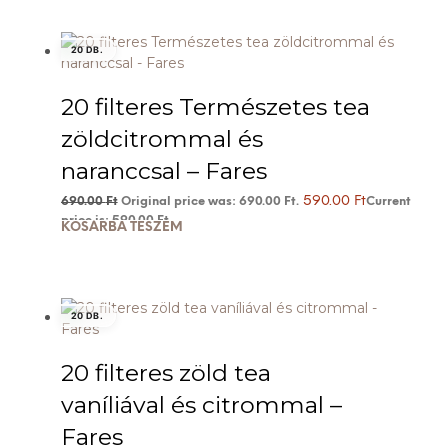
20 DB.
20 filteres Természetes tea
zöldcitrommal és
naranccsal – Fares
590.00
Ft
690.00
Ft
Original price was: 690.00 Ft.
Current
price is: 590.00 Ft.
KOSÁRBA TESZEM
20 DB.
20 filteres zöld tea
vaníliával és citrommal –
Fares