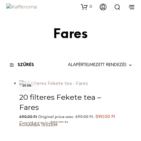
0
Fares
SZŰRÉS
20 DB.
20 filteres Fekete tea –
Fares
590.00
Ft
690.00
Ft
Original price was: 690.00 Ft.
Current price is: 590.00 Ft.
KOSÁRBA TESZEM