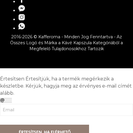
2016-2026 © Kafferoma - Minden Jog Fenntartva - Az
Összes Logó és Márka a Kávé Kapszula Kategóriából a
Megfelelő Tulajdonosokhoz Tartozik
Értesítsen
Értesítjük, ha a termék megérkezik a
készletbe. Kérjük, hagyja meg az érvényes e-mail címét
alább.
ÉRTESÍTSEN, HA ELÉRHETŐ