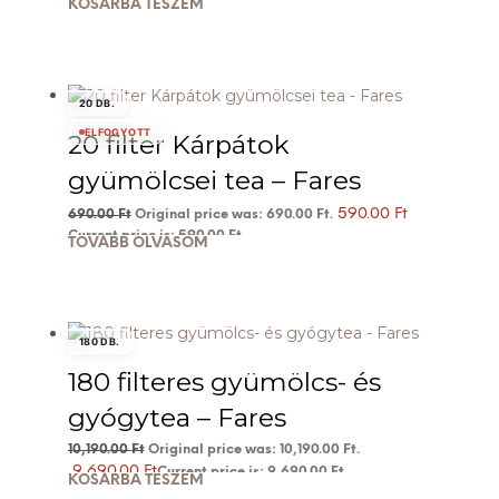
KOSÁRBA TESZEM
20 DB.
ELFOGYOTT
20 filter Kárpátok
gyümölcsei tea – Fares
590.00
Ft
690.00
Ft
Original price was: 690.00 Ft.
Current price is: 590.00 Ft.
TOVÁBB OLVASOM
180 DB.
180 filteres gyümölcs- és
gyógytea – Fares
10,190.00
Ft
Original price was: 10,190.00 Ft.
9,690.00
Ft
Current price is: 9,690.00 Ft.
KOSÁRBA TESZEM