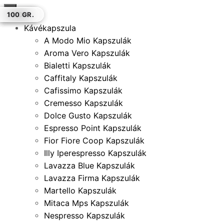
×
20 GR.
20 DB.
100 GR.
20 DB.
100 GR.
20 DB.
100 GR.
Kávékapszula
A Modo Mio Kapszulák
Aroma Vero Kapszulák
Bialetti Kapszulák
Caffitaly Kapszulák
Cafissimo Kapszulák
Cremesso Kapszulák
Dolce Gusto Kapszulák
Espresso Point Kapszulák
Fior Fiore Coop Kapszulák
Illy Iperespresso Kapszulák
Lavazza Blue Kapszulák
Lavazza Firma Kapszulák
Martello Kapszulák
Mitaca Mps Kapszulák
Nespresso Kapszulák