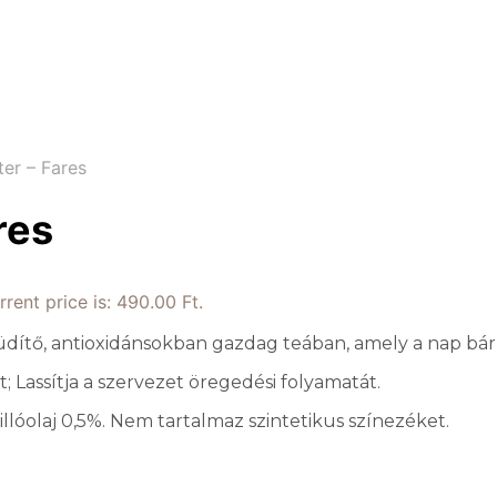
ter – Fares
res
rrent price is: 490.00 Ft.
gy üdítő, antioxidánsokban gazdag teában, amely a nap bá
t; Lassítja a szervezet öregedési folyamatát.
óolaj 0,5%. Nem tartalmaz szintetikus színezéket.