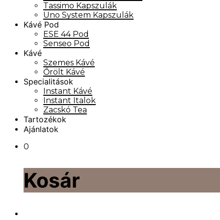
Tassimo Kapszulák
Uno System Kapszulák
Kávé Pod
ESE 44 Pod
Senseo Pod
Kávé
Szemes Kávé
Őrölt Kávé
Specialitások
Instant Kávé
Instant Italok
Zacskó Tea
Tartozékok
Ajánlatok
0
Kosár