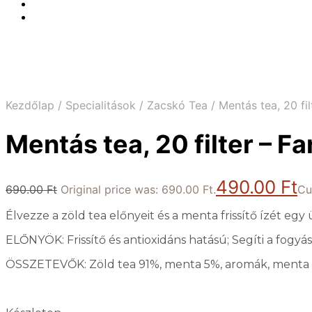
Kezdőlap
/
Specialitások
/
Zacskó Tea
/
Mentás tea, 20 fil
Mentás tea, 20 filter – Fa
490.00
Ft
690.00
Ft
Original price was: 690.00 Ft.
Cu
Élvezze a zöld tea előnyeit és a menta frissítő ízét e
ELŐNYÖK: Frissítő és antioxidáns hatású; Segíti a fogyás
ÖSSZETEVŐK: Zöld tea 91%, menta 5%, aromák, menta ill