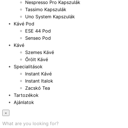
Nespresso Pro Kapszulák
Tassimo Kapszulák
Uno System Kapszulák
Kávé Pod
ESE 44 Pod
Senseo Pod
Kávé
Szemes Kávé
Őrölt Kávé
Specialitások
Instant Kávé
Instant Italok
Zacskó Tea
Tartozékok
Ajánlatok
×
What are you looking for?