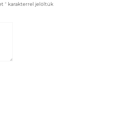
et
*
karakterrel jelöltük