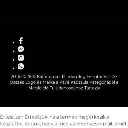
2016-2026 © Kafferoma - Minden Jog Fenntartva - Az
Összes Logó és Márka a Kávé Kapszula Kategóriából a
Megfelelő Tulajdonosokhoz Tartozik
Értesítsen
Értesítjük, ha a termék megérkezik a
készletbe. Kérjük, hagyja meg az érvényes e-mail címét