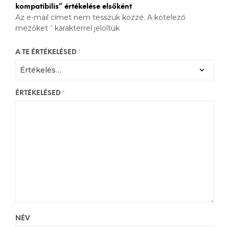
kompatibilis” értékelése elsőként
Az e-mail címet nem tesszük közzé.
A kötelező
mezőket
*
karakterrel jelöltük
A TE ÉRTÉKELÉSED
*
ÉRTÉKELÉSED
*
NÉV