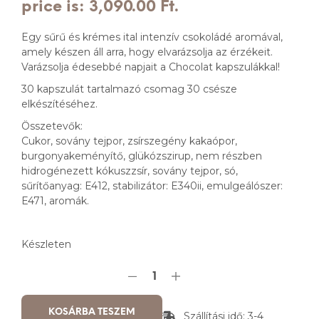
price is: 3,090.00 Ft.
Egy sűrű és krémes ital intenzív csokoládé aromával,
amely készen áll arra, hogy elvarázsolja az érzékeit.
Varázsolja édesebbé napjait a Chocolat kapszulákkal!
30 kapszulát tartalmazó csomag 30 csésze
elkészítéséhez.
Összetevők:
Cukor, sovány tejpor, zsírszegény kakaópor,
burgonyakeményítő, glükózszirup, nem részben
hidrogénezett kókuszzsír, sovány tejpor, só,
sűrítőanyag: E412, stabilizátor: E340ii, emulgeálószer:
E471, aromák.
Készleten
KOSÁRBA TESZEM
Szállítási idő: 3-4