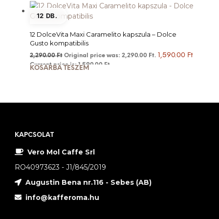
12 DB.
12 DolceVita Maxi Caramelito kapszula – Dolce
Gusto kompatibilis
1,590.00
Ft
2,290.00
Ft
Original price was: 2,290.00 Ft.
Current price is: 1,590.00 Ft.
KOSÁRBA TESZEM
KAPCSOLAT
Vero Mol Caffe Srl
RO40973623 - J1/845/2019
Augustin Bena nr.116 - Sebes (AB)
info@kafferoma.hu