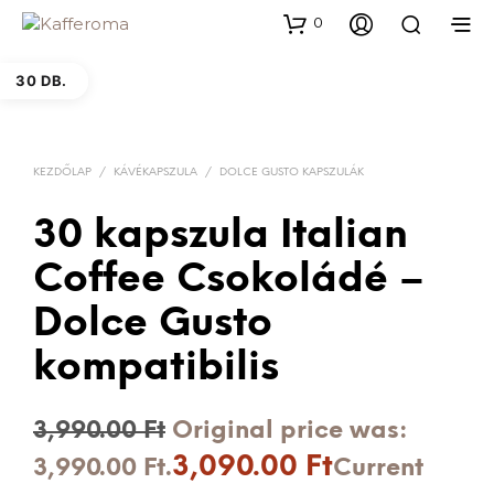
0
30 DB.
KEZDŐLAP
/
KÁVÉKAPSZULA
/
DOLCE GUSTO KAPSZULÁK
30 kapszula Italian
Coffee Csokoládé –
Dolce Gusto
kompatibilis
3,990.00
Ft
Original price was:
3,090.00
Ft
3,990.00 Ft.
Current