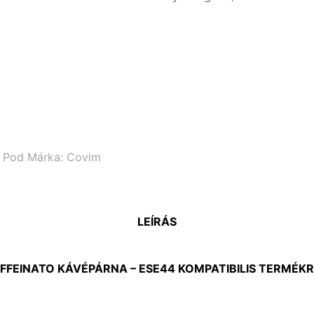
 Pod
Márka:
Covim
LEÍRÁS
FFEINATO KÁVÉPÁRNA – ESE44 KOMPATIBILIS
TERMÉKRŐ