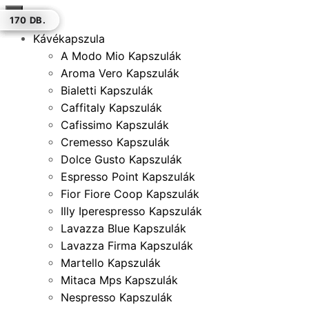
×
50 DB.
100 DB.
50 DB.
50 DB.
150 DB.
150 DB.
170 DB.
Kávékapszula
A Modo Mio Kapszulák
Aroma Vero Kapszulák
Bialetti Kapszulák
Caffitaly Kapszulák
Cafissimo Kapszulák
Cremesso Kapszulák
Dolce Gusto Kapszulák
Espresso Point Kapszulák
Fior Fiore Coop Kapszulák
Illy Iperespresso Kapszulák
Lavazza Blue Kapszulák
Lavazza Firma Kapszulák
Martello Kapszulák
Mitaca Mps Kapszulák
Nespresso Kapszulák