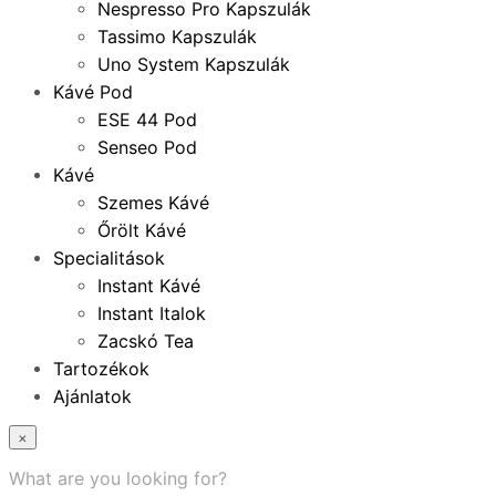
Nespresso Pro Kapszulák
Tassimo Kapszulák
Uno System Kapszulák
Kávé Pod
ESE 44 Pod
Senseo Pod
Kávé
Szemes Kávé
Őrölt Kávé
Specialitások
Instant Kávé
Instant Italok
Zacskó Tea
Tartozékok
Ajánlatok
×
What are you looking for?