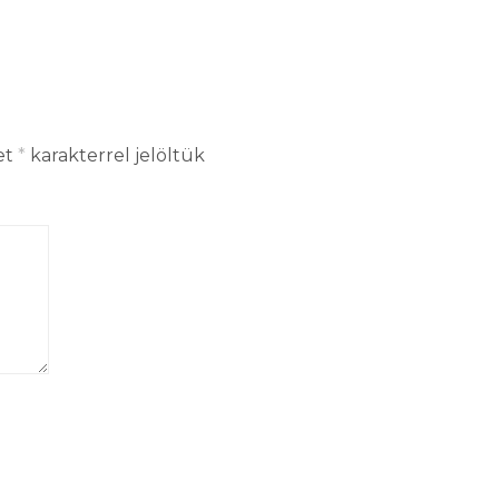
et
*
karakterrel jelöltük