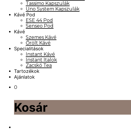
Tassimo Kapszulák
Uno System Kapszulák
Kávé Pod
ESE 44 Pod
Senseo Pod
Kávé
Szemes Kávé
Őrölt Kávé
Specialitások
Instant Kávé
Instant Italok
Zacskó Tea
Tartozékok
Ajánlatok
0
Kosár