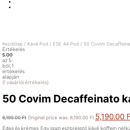
Kezdőlap
/
Kávé Pod
/
ESE 44 Pod
/
50 Covim Decaffeina
Értékelés
5.00
az 5-
ből,
1
értékelés
alapján
(
1
vásárlói értékelés)
50 Covim Decaffeinato k
5,190.00
F
6,190.00
Ft
Original price was: 6,190.00 Ft.
Édes és krémes. Egy igazi eszpresszó kávé koffein nélkü