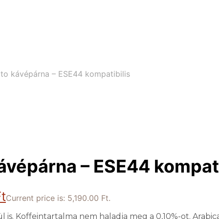
to kávépárna – ESE44 kompatibilis
ávépárna – ESE44 kompati
t
Current price is: 5,190.00 Ft.
l is. Koffeintartalma nem haladja meg a 0,10%-ot. Arabic