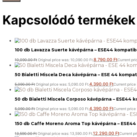
Kapcsolódó termékek
100 db Lavazza Suerte kávépárna – ESE44 kompatibi
8,790.00
Ft
10,090.00
Ft
Original price was: 10,090.00 Ft.
Current pric
50 Bialetti Miscela Deca kávépárna – ESE 44 kompati
4,390.00
Ft
5,090.00
Ft
Original price was: 5,090.00 Ft.
Current price 
50 db Bialetti Miscela Corposo kávépárna – ESE44 k
4,390.00
Ft
5,090.00
Ft
Original price was: 5,090.00 Ft.
Current price 
150 db Caffe Moreno Aroma Top kávépárna – ESE44 
12,290.00
Ft
13,590.00
Ft
Original price was: 13,590.00 Ft.
Current pr