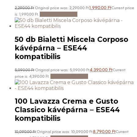
1,990.00
Ft
2,290.00
Ft
Original price was: 2,290.00 Ft.
Current price
Kosárba teszem
is: 1,990.00 Ft.
50 db Bialetti Miscela Corposo
kávépárna – ESE44
kompatibilis
4,390.00
Ft
5,090.00
Ft
Original price was: 5,090.00 Ft.
Current
Kosárba teszem
price is: 4,390.00 Ft.
100 Lavazza Crema e Gusto
Classico kávépárna – ESE44
kompatibilis
8,790.00
Ft
10,090.00
Ft
Original price was: 10,090.00 Ft.
Current