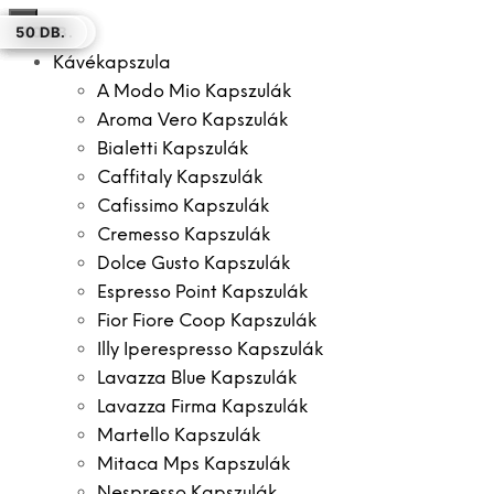
×
50 DB.
100 DB.
8 DB.
50 DB.
100 DB.
150 DB.
50 DB.
Kávékapszula
A Modo Mio Kapszulák
Aroma Vero Kapszulák
Bialetti Kapszulák
Caffitaly Kapszulák
Cafissimo Kapszulák
Cremesso Kapszulák
Dolce Gusto Kapszulák
Espresso Point Kapszulák
Fior Fiore Coop Kapszulák
Illy Iperespresso Kapszulák
Lavazza Blue Kapszulák
Lavazza Firma Kapszulák
Martello Kapszulák
Mitaca Mps Kapszulák
Nespresso Kapszulák