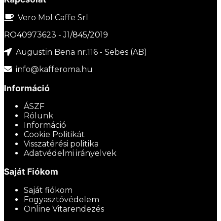
Vero Mol Caffe Srl
RO40973623 - J1/845/2019
Augustin Bena nr.116 - Sebes (AB)
info@kafferoma.hu
Információ
ÁSZF
Rólunk
Információ
Cookie Politikát
Visszatérési politika
Adatvédelmi irányelvek
Saját Fiókom
Saját fiókom
Fogyasztóvédelem
Online Vitarendezés