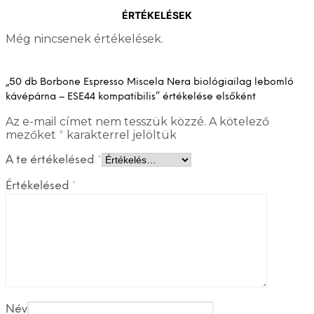
ÉRTÉKELÉSEK
Még nincsenek értékelések.
„50 db Borbone Espresso Miscela Nera biológiailag lebomló
kávépárna – ESE44 kompatibilis” értékelése elsőként
Az e-mail címet nem tesszük közzé.
A kötelező
mezőket
*
karakterrel jelöltük
A te értékelésed
*
Értékelésed
*
Név