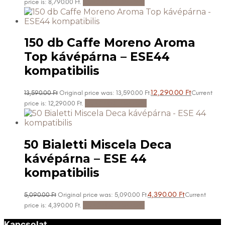
Kosárba teszem
price is: 8,790.00 Ft.
150 db Caffe Moreno Aroma
Top kávépárna – ESE44
kompatibilis
12,290.00
Ft
13,590.00
Ft
Original price was: 13,590.00 Ft.
Current
Kosárba teszem
price is: 12,290.00 Ft.
50 Bialetti Miscela Deca
kávépárna – ESE 44
kompatibilis
4,390.00
Ft
5,090.00
Ft
Original price was: 5,090.00 Ft.
Current
Kosárba teszem
price is: 4,390.00 Ft.
Kapcsolat