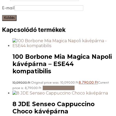
E-mail
Kapcsolódó termékek
100 Borbone Mia Magica Napoli
kávépárna – ESE44
kompatibilis
8,790.00
Ft
10,090.00
Ft
Original price was: 10,090.00 Ft.
Current
Kosárba teszem
price is: 8,790.00 Ft.
8 JDE Senseo Cappuccino
Choco kávépárna