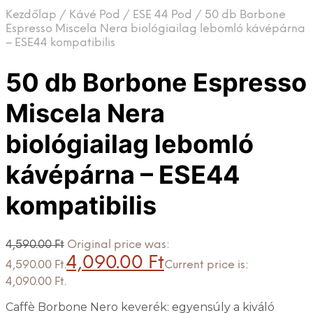
Kezdőlap
/
Kávé Pod
/
ESE 44 Pod
/
50 db Borbone
Espresso Miscela Nera biológiailag lebomló kávépárna
– ESE44 kompatibilis
50 db Borbone Espresso
Miscela Nera
biológiailag lebomló
kávépárna – ESE44
kompatibilis
4,590.00
Ft
Original price was:
4,090.00
Ft
4,590.00 Ft.
Current price is:
4,090.00 Ft.
Caffè Borbone Nero keverék: egyensúly a kiváló