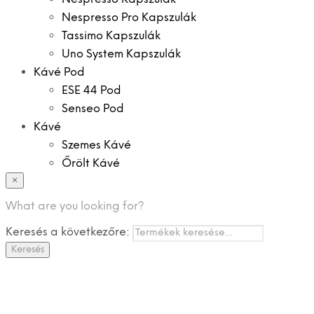
Nespresso Pro Kapszulák
Tassimo Kapszulák
Uno System Kapszulák
Kávé Pod
ESE 44 Pod
Senseo Pod
Kávé
Szemes Kávé
Őrölt Kávé
×
Specialitások
Instant Kávé
What are you looking for?
Instant Italok
Keresés a következőre:
Zacskó Tea
Keresés
Tartozékok
Ajánlatok