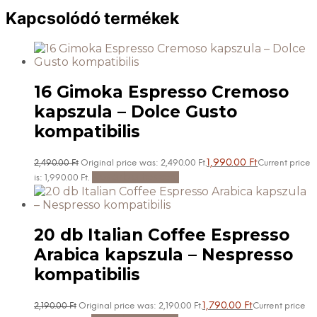
Kapcsolódó termékek
16 Gimoka Espresso Cremoso
kapszula – Dolce Gusto
kompatibilis
1,990.00
Ft
2,490.00
Ft
Original price was: 2,490.00 Ft.
Current price
Kosárba teszem
is: 1,990.00 Ft.
20 db Italian Coffee Espresso
Arabica kapszula – Nespresso
kompatibilis
1,790.00
Ft
2,190.00
Ft
Original price was: 2,190.00 Ft.
Current price