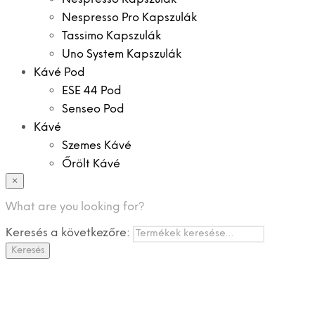
Nespresso Pro Kapszulák
Tassimo Kapszulák
Uno System Kapszulák
Kávé Pod
ESE 44 Pod
Senseo Pod
Kávé
Szemes Kávé
Őrölt Kávé
×
Specialitások
Instant Kávé
What are you looking for?
Instant Italok
Keresés a következőre:
Zacskó Tea
Keresés
Tartozékok
Ajánlatok