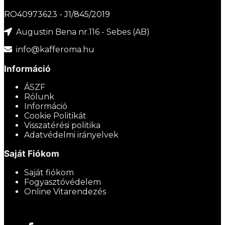
RO40973623 - J1/845/2019
Augustin Bena nr.116 - Sebes (AB)
info@kafferoma.hu
Információ
ÁSZF
Rólunk
Információ
Cookie Politikát
Visszatérési politika
Adatvédelmi irányelvek
Saját Fiókom
Saját fiókom
Fogyasztóvédelem
Online Vitarendezés