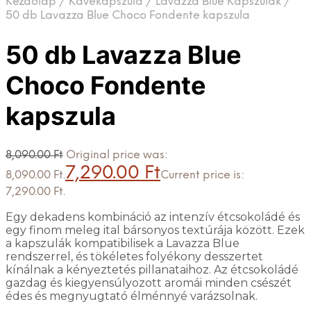
Kezdőlap
/
Kávékapszula
/
Lavazza Blue Kapszulák
/
50 db Lavazza Blue Choco Fondente kapszula
50 db Lavazza Blue
Choco Fondente
kapszula
8,090.00
Ft
Original price was:
7,290.00
Ft
8,090.00 Ft.
Current price is:
7,290.00 Ft.
Egy dekadens kombináció az intenzív étcsokoládé és
egy finom meleg ital bársonyos textúrája között. Ezek
a kapszulák kompatibilisek a Lavazza Blue
rendszerrel, és tökéletes folyékony desszertet
kínálnak a kényeztetés pillanataihoz. Az étcsokoládé
gazdag és kiegyensúlyozott aromái minden csészét
édes és megnyugtató élménnyé varázsolnak.