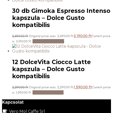
30 db Gimoka Espresso Intenso
kapszula – Dolce Gusto
kompatibilis
3,190.00
Ft
3,690.00
Ft
Original price was: 3,690.00 Ft.
Current price
Tovább olvasom
is: 3,190.00 Ft.
12 DolceVita Ciocco Latte
kapszula – Dolce Gusto
kompatibilis
1,590.00
Ft
2,290.00
Ft
Original price was: 2,290.00 Ft.
Current price
Kosárba teszem
is: 1,590.00 Ft.
Kapcsolat
Vero Mol Caffe Srl