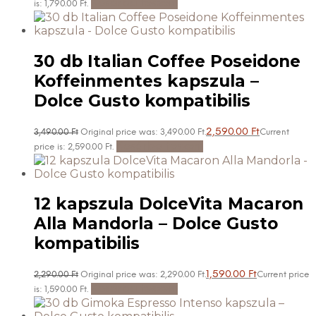
Kosárba teszem
is: 1,790.00 Ft.
30 db Italian Coffee Poseidone
Koffeinmentes kapszula –
Dolce Gusto kompatibilis
2,590.00
Ft
3,490.00
Ft
Original price was: 3,490.00 Ft.
Current
Kosárba teszem
price is: 2,590.00 Ft.
12 kapszula DolceVita Macaron
Alla Mandorla – Dolce Gusto
kompatibilis
1,590.00
Ft
2,290.00
Ft
Original price was: 2,290.00 Ft.
Current price
Kosárba teszem
is: 1,590.00 Ft.