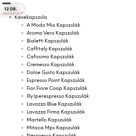
×
50 DB.
16 DB.
20 DB.
30 DB.
12 DB.
30 DB.
12 DB.
ELFOGYOTT
Kávékapszula
A Modo Mio Kapszulák
Aroma Vero Kapszulák
Bialetti Kapszulák
Caffitaly Kapszulák
Cafissimo Kapszulák
Cremesso Kapszulák
Dolce Gusto Kapszulák
Espresso Point Kapszulák
Fior Fiore Coop Kapszulák
Illy Iperespresso Kapszulák
Lavazza Blue Kapszulák
Lavazza Firma Kapszulák
Martello Kapszulák
Mitaca Mps Kapszulák
Nespresso Kapszulák