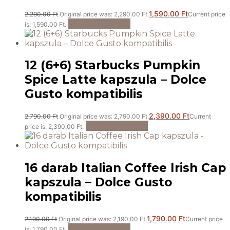
1,590.00
Ft
2,290.00
Ft
Original price was: 2,290.00 Ft.
Current price
Kosárba teszem
is: 1,590.00 Ft.
12 (6+6) Starbucks Pumpkin
Spice Latte kapszula – Dolce
Gusto kompatibilis
2,390.00
Ft
2,790.00
Ft
Original price was: 2,790.00 Ft.
Current
Kosárba teszem
price is: 2,390.00 Ft.
16 darab Italian Coffee Irish Cap
kapszula – Dolce Gusto
kompatibilis
1,790.00
Ft
2,190.00
Ft
Original price was: 2,190.00 Ft.
Current price
Kosárba teszem
is: 1,790.00 Ft.