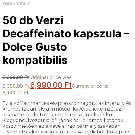
kompatibilis
50 db Verzi
Decaffeinato kapszula –
Dolce Gusto
kompatibilis
8,390.00
Ft
Original price was:
6,990.00
Ft
8,390.00 Ft.
Current price is:
6,990.00 Ft.
Ez a koffeinmentes eszpresszó megőrzi az intenzív és
krémes ízt, amely a minőségi kávékra jellemző, az
aroma terén kötött kompromisszumok nélkül.
Kiegyensúlyozott profiljának és kellemes illatának
köszönhetően ez a kávé a nap bármely szakában
élvezhető, akár vacsora után is. Az Indiából, Közép- és