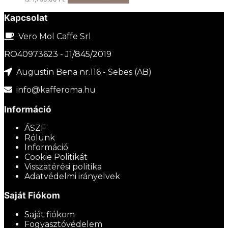
Kapcsolat
Vero Mol Caffe Srl
RO40973623 - J1/845/2019
Augustin Bena nr.116 - Sebes (AB)
info@kafferoma.hu
Információ
ÁSZF
Rólunk
Információ
Cookie Politikát
Visszatérési politika
Adatvédelmi irányelvek
Saját Fiókom
Saját fiókom
Fogyasztóvédelem