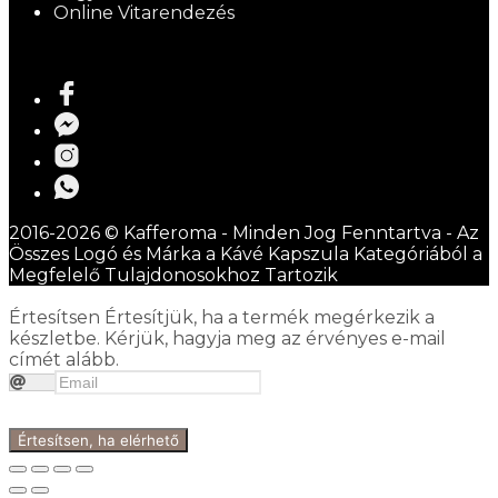
Online Vitarendezés
2016-2026 © Kafferoma - Minden Jog Fenntartva - Az
Összes Logó és Márka a Kávé Kapszula Kategóriából a
Megfelelő Tulajdonosokhoz Tartozik
Értesítsen
Értesítjük, ha a termék megérkezik a
készletbe. Kérjük, hagyja meg az érvényes e-mail
címét alább.
Értesítsen, ha elérhető