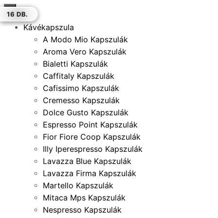
×
50 DB.
50 DB.
12 DB.
10 DB.
12 DB.
12 DB.
16 DB.
Kávékapszula
A Modo Mio Kapszulák
Aroma Vero Kapszulák
Bialetti Kapszulák
Caffitaly Kapszulák
Cafissimo Kapszulák
Cremesso Kapszulák
Dolce Gusto Kapszulák
Espresso Point Kapszulák
Fior Fiore Coop Kapszulák
Illy Iperespresso Kapszulák
Lavazza Blue Kapszulák
Lavazza Firma Kapszulák
Martello Kapszulák
Mitaca Mps Kapszulák
Nespresso Kapszulák