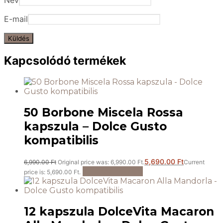
Név
E-mail
Kapcsolódó termékek
50 Borbone Miscela Rossa
kapszula – Dolce Gusto
kompatibilis
5,690.00
Ft
6,990.00
Ft
Original price was: 6,990.00 Ft.
Current
Kosárba teszem
price is: 5,690.00 Ft.
12 kapszula DolceVita Macaron