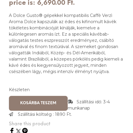
price is: 6,690.00 Ft.
A Dolce Gusto® gépekkel kompatibilis Caffè Verzì
Aroma Dolce kapszulák az édes és kifinomult kávék
tökéletes kombinációját kínálják, kiemelve a
különlegesen aromás ízt. Ez a speciális kávébab-
válogatás testes eszpresszót eredményez, csábító
aromával és finom textúrával. A szemeket gondosan
válogatták Indiából, Közép- és Dél-Amerikából,
valamint Brazíliából, a közepes pörkölés pedig kiemeli a
kávé édes és kiegyensúlyozott jegyeit, minden
csészében lágy, mégis intenzív élményt nyújtva.
Készleten
Szállítási idő: 3-4
KOSÁRBA TESZEM
munkanap
Szállítási költség : 1890 Ft.
Share this product