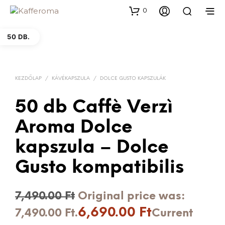
0
50 DB.
KEZDŐLAP
/
KÁVÉKAPSZULA
/
DOLCE GUSTO KAPSZULÁK
50 db Caffè Verzì
Aroma Dolce
kapszula – Dolce
Gusto kompatibilis
7,490.00
Ft
Original price was:
6,690.00
Ft
7,490.00 Ft.
Current