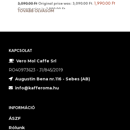
1,990.00
Ft
3,090.00
Ft
Original price was: 3,090.00 Ft.
Current price is: 1,990.00 Ft.
TOVÁBB OLVASOM
KAPCSOLAT
Vero Mol Caffe Srl
RO40973623 - J1/845/2019
Augustin Bena nr.116 - Sebes (AB)
info@kafferoma.hu
INFORMÁCIÓ
ÁSZF
Rólunk