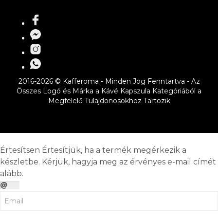
2016-2026 © Kafferoma - Minden Jog Fenntartva - Az
Összes Logó és Márka a Kávé Kapszula Kategóriából a
Megfelelő Tulajdonosokhoz Tartozik
Értesítsen
Értesítjük, ha a termék megérkezik a
készletbe. Kérjük, hagyja meg az érvényes e-mail címét
alább.