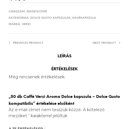
CIKKSZÁM:
8033576111155
KATEGÓRIÁK:
DOLCE GUSTO KAPSZULÁK
,
KÁVÉKAPSZULA
MÁRKA:
VERZI
PREVIOUS PRODUCT
NEXT PRODUCT
LEÍRÁS
ÉRTÉKELÉSEK
Még nincsenek értékelések.
„50 db Caffè Verzì Aroma Dolce kapszula – Dolce Gusto
kompatibilis” értékelése elsőként
Az e-mail címet nem tesszük közzé.
A kötelező
mezőket
*
karakterrel jelöltük