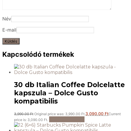
Név
E-mail
Kapcsolódó termékek
30 db Italian Coffee Dolcelatte
kapszula – Dolce Gusto
kompatibilis
3,090.00
Ft
3,990.00
Ft
Original price was: 3,990.00 Ft.
Current
Kosárba teszem
price is: 3,090.00 Ft.