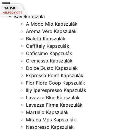
×
50 DB.
30 DB.
12 DB.
12 DB.
12 DB.
12 DB.
16 DB.
ELFOGYOTT
ELFOGYOTT
Kávékapszula
A Modo Mio Kapszulák
Aroma Vero Kapszulák
Bialetti Kapszulák
Caffitaly Kapszulák
Cafissimo Kapszulák
Cremesso Kapszulák
Dolce Gusto Kapszulák
Espresso Point Kapszulák
Fior Fiore Coop Kapszulák
Illy Iperespresso Kapszulák
Lavazza Blue Kapszulák
Lavazza Firma Kapszulák
Martello Kapszulák
Mitaca Mps Kapszulák
Nespresso Kapszulák