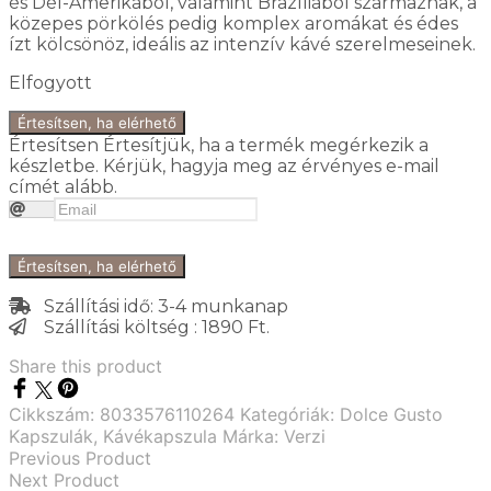
és Dél-Amerikából, valamint Brazíliából származnak, a
közepes pörkölés pedig komplex aromákat és édes
ízt kölcsönöz, ideális az intenzív kávé szerelmeseinek.
Elfogyott
Értesítsen, ha elérhető
Értesítsen
Értesítjük, ha a termék megérkezik a
készletbe. Kérjük, hagyja meg az érvényes e-mail
címét alább.
Értesítsen, ha elérhető
Szállítási idő: 3-4 munkanap
Szállítási költség : 1890 Ft.
Share this product
Cikkszám:
8033576110264
Kategóriák:
Dolce Gusto
Kapszulák
,
Kávékapszula
Márka:
Verzi
Previous Product
Next Product