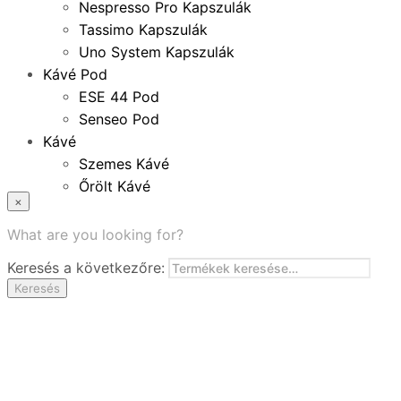
Nespresso Pro Kapszulák
Tassimo Kapszulák
Uno System Kapszulák
Kávé Pod
ESE 44 Pod
Senseo Pod
Kávé
Szemes Kávé
Őrölt Kávé
×
Specialitások
Instant Kávé
What are you looking for?
Instant Italok
Keresés a következőre:
Zacskó Tea
Keresés
Tartozékok
Ajánlatok