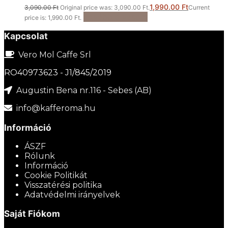
1,990.00
Ft
3,090.00
Ft
Original price was: 3,090.00 Ft.
Current
Tovább olvasom
price is: 1,990.00 Ft.
Kapcsolat
Vero Mol Caffe Srl
RO40973623 - J1/845/2019
Augustin Bena nr.116 - Sebes (AB)
info@kafferoma.hu
Információ
ÁSZF
Rólunk
Információ
Cookie Politikát
Visszatérési politika
Adatvédelmi irányelvek
Saját Fiókom