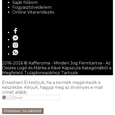
Saját fiókom
Fogyasztóvédelem
Online Vitarendezés
2016-2026 © Kafferoma - Minden Jog Fenntartva - Az
Összes Logó és Márka a Kávé Kapszula Kategóriából a
Megfelelő Tulajdonosokhoz Tartozik
Értesítsen
Értesítjük, ha a termék megérkezik a
készletbe. Kérjük, hagyja meg az érvényes e-mail
címét alább.
Értesítsen, ha elérhető