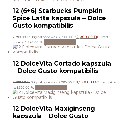
12 (6+6) Starbucks Pumpkin
Spice Latte kapszula – Dolce
Gusto kompatibilis
2,390.00
Ft
2,790.00
Ft
Original price was: 2,790.00 Ft.
Current
Kosárba teszem
price is: 2,390.00 Ft.
12 DolceVita Cortado kapszula
– Dolce Gusto kompatibilis
1,590.00
Ft
2,290.00
Ft
Original price was: 2,290.00 Ft.
Current price
Kosárba teszem
is: 1,590.00 Ft.
12 DolceVita Maxiginseng
kapszula – Dolce Gusto