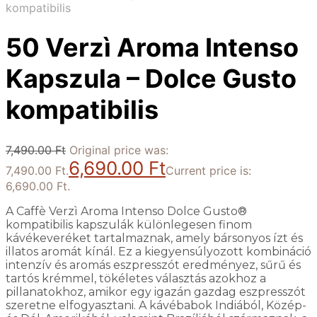
kompatibilis
50 Verzì Aroma Intenso
Kapszula – Dolce Gusto
kompatibilis
7,490.00
Ft
Original price was:
6,690.00
Ft
7,490.00 Ft.
Current price is:
6,690.00 Ft.
A Caffè Verzì Aroma Intenso Dolce Gusto®
kompatibilis kapszulák különlegesen finom
kávékeveréket tartalmaznak, amely bársonyos ízt és
illatos aromát kínál. Ez a kiegyensúlyozott kombináció
intenzív és aromás eszpresszót eredményez, sűrű és
tartós krémmel, tökéletes választás azokhoz a
pillanatokhoz, amikor egy igazán gazdag eszpresszót
szeretne elfogyasztani. A kávébabok Indiából, Közép-