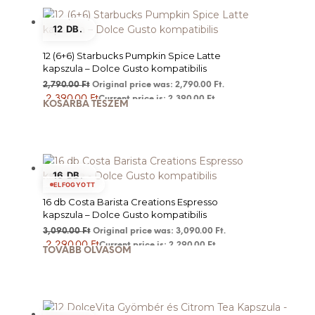
12 DB.
12 (6+6) Starbucks Pumpkin Spice Latte
kapszula – Dolce Gusto kompatibilis
2,790.00
Ft
Original price was: 2,790.00 Ft.
2,390.00
Ft
Current price is: 2,390.00 Ft.
KOSÁRBA TESZEM
16 DB.
ELFOGYOTT
16 db Costa Barista Creations Espresso
kapszula – Dolce Gusto kompatibilis
3,090.00
Ft
Original price was: 3,090.00 Ft.
2,290.00
Ft
Current price is: 2,290.00 Ft.
TOVÁBB OLVASOM