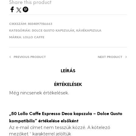
Share this product
CIKKSZÁM:
8034097156663
KATEGÓRIÁK:
DOLCE GUSTO KAPSZULÁK
,
KÁVÉKAPSZULA
MÁRKA:
LOLLO CAFFE
PREVIOUS PRODUCT
NEXT PRODUCT
LEÍRÁS
ÉRTÉKELÉSEK
Még nincsenek értékelések.
„50 Lollo Caffe Espresso Deca kapszula – Dolce Gusto
kompatibilis” értékelése elsőként
Az e-mail címet nem tesszük közzé.
A kötelező
mezőket
*
karakterrel jelöltük