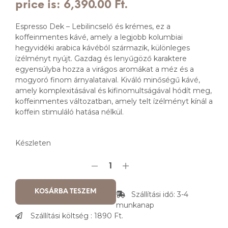
price is: 6,390.00 Ft.
Espresso Dek – Lebilincselő és krémes, ez a
koffeinmentes kávé, amely a legjobb kolumbiai
hegyvidéki arabica kávéból származik, különleges
ízélményt nyújt. Gazdag és lenyűgöző karaktere
egyensúlyba hozza a virágos aromákat a méz és a
mogyoró finom árnyalataival. Kiváló minőségű kávé,
amely komplexitásával és kifinomultságával hódít meg,
koffeinmentes változatban, amely telt ízélményt kínál a
koffein stimuláló hatása nélkül.
Készleten
KOSÁRBA TESZEM
Szállítási idő: 3-4
munkanap
Szállítási költség : 1890 Ft.