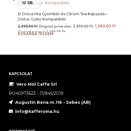
12 DB.
12 DolceVita Gyömbér és Citrom Tea Kapszula –
Dolce Gusto Kompatibilis
1,390.00
Ft
2,490.00
Ft
Original price was: 2,490.00 Ft.
Current price is: 1,390.00 Ft.
KOSÁRBA TESZEM
KAPCSOLAT
Vero Mol Caffe Srl
RO40973623 - J1/845/2019
Augustin Bena nr.116 - Sebes (AB)
info@kafferoma.hu