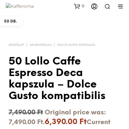
0
50 DB.
KEZDŐLAP
/
KÁVÉKAPSZULA
/
DOLCE GUSTO KAPSZULÁK
50 Lollo Caffe
Espresso Deca
kapszula – Dolce
Gusto kompatibilis
7,490.00
Ft
Original price was:
6,390.00
Ft
7,490.00 Ft.
Current