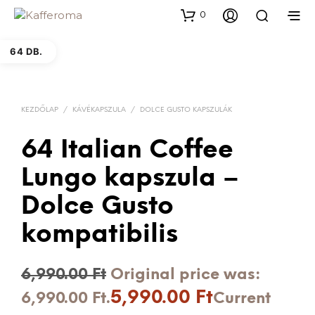
0
64 DB.
KEZDŐLAP
/
KÁVÉKAPSZULA
/
DOLCE GUSTO KAPSZULÁK
64 Italian Coffee
Lungo kapszula –
Dolce Gusto
kompatibilis
6,990.00
Ft
Original price was:
5,990.00
Ft
6,990.00 Ft.
Current