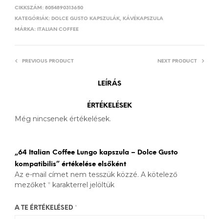
CIKKSZÁM:
8054890313650
KATEGÓRIÁK:
DOLCE GUSTO KAPSZULÁK
,
KÁVÉKAPSZULA
MÁRKA:
ITALIAN COFFEE
PREVIOUS PRODUCT
NEXT PRODUCT
LEÍRÁS
ÉRTÉKELÉSEK
Még nincsenek értékelések.
„64 Italian Coffee Lungo kapszula – Dolce Gusto
kompatibilis” értékelése elsőként
Az e-mail címet nem tesszük közzé.
A kötelező
mezőket
*
karakterrel jelöltük
A TE ÉRTÉKELÉSED
*