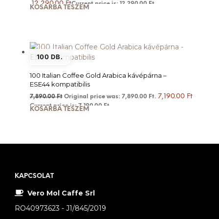
12,290.00
Ft
Current price is: 12,290.00 Ft.
KOSÁRBA TESZEM
100 DB.
100 Italian Coffee Gold Arabica kávépárna –
ESE44 kompatibilis
7,190.00
Ft
7,890.00
Ft
Original price was: 7,890.00 Ft.
Current price is: 7,190.00 Ft.
KOSÁRBA TESZEM
KAPCSOLAT
Vero Mol Caffe Srl
RO40973623 - J1/845/2019