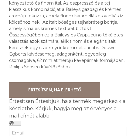
kényeztető és finom ital. Az eszpresszó és a tej
klasszikus kombinációját a Baileys gazdag és krémes
aromája fokozza, amely finom karamellás és vaníliás ízt
kölcsönöz neki. Az italt bőséges tejhabréteg borítja,
amely sima és krémes textúrát biztosít.
Összességében ez a Baileys-es Cappuccino tökéletes
választás azok számára, akik finom és elegáns italt
keresnek egy csipetnyi ír krémmel. Jacobs Douwe
Egberts kávécsomag, adagonként, egyedileg
csomagolva, 62 mm átmérőjű kávépárnák formájában,
Philips Senseo kávéfőzőkhöz.
ÉRTESÍTSEN, HA ELÉRHETŐ
Értesítsen
Értesítjük, ha a termék megérkezik a
készletbe. Kérjük, hagyja meg az érvényes e-
mail címét alább.