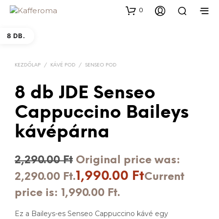
0
8 DB.
KEZDŐLAP
/
KÁVÉ POD
/
SENSEO POD
8 db JDE Senseo
Cappuccino Baileys
kávépárna
2,290.00
Ft
Original price was:
1,990.00
Ft
2,290.00 Ft.
Current
price is: 1,990.00 Ft.
Ez a Baileys-es Senseo Cappuccino kávé egy