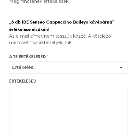
Még nincsenek értékelések.
„8 db JDE Senseo Cappuccino Baileys kávépárna”
értékelése elsőként
Az e-mail címet nem tesszük közzé.
A kötelező
mezőket
*
karakterrel jelöltük
A TE ÉRTÉKELÉSED
*
ÉRTÉKELÉSED
*