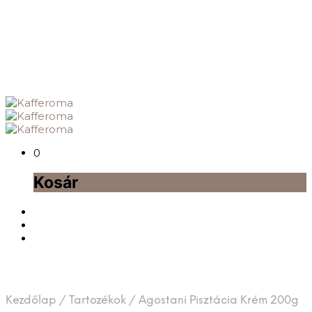
0
Kosár
Kezdőlap
/
Tartozékok
/
Agostani Pisztácia Krém 200g