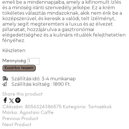
emeli be a mindennapjaiba, amely a kifinomult ízlés
és a minőség iránti szenvedély jelképe. Ez a krém
tökéletes választás mindazoknak, akik nem érik be a
középszerűvel, és keresik a valódi, telt ízélményt,
amely segít megteremteni a luxus és az élvezet
pillanatait, hozzájárulva a gasztronómiai
elégedettséghez és a kulináris rituálék felejthetetlen
fényéhez.
Készleten
Mennyiség
Kosárba teszem
Szállítási idő: 3-4 munkanap
Szállítási költség : 1890 Ft.
Share this product
Cikkszám:
8056324386575
Kategória:
Tartozékok
Márka:
Agostani Caffe
Previous Product
Next Product