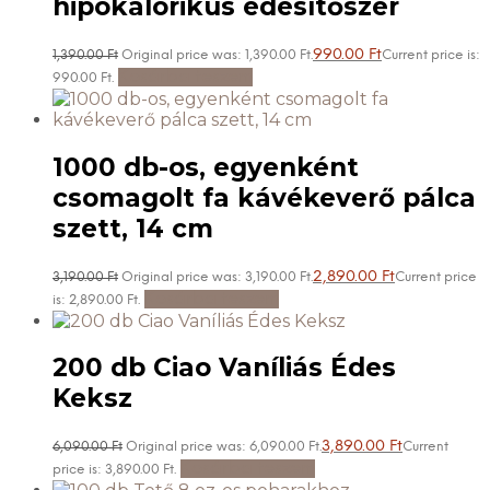
hipokalorikus édesítőszer
990.00
Ft
1,390.00
Ft
Original price was: 1,390.00 Ft.
Current price is:
Kosárba teszem
990.00 Ft.
1000 db-os, egyenként
csomagolt fa kávékeverő pálca
szett, 14 cm
2,890.00
Ft
3,190.00
Ft
Original price was: 3,190.00 Ft.
Current price
Kosárba teszem
is: 2,890.00 Ft.
200 db Ciao Vaníliás Édes
Keksz
3,890.00
Ft
6,090.00
Ft
Original price was: 6,090.00 Ft.
Current
Kosárba teszem
price is: 3,890.00 Ft.