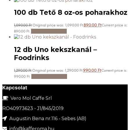
100 db Tető 8 oz-os poharakhoz
890.00
Ft
1,090.00
Ft
Original price was: 1,090.00 Ft.
Current price is:
Kosárba teszem
890.00 Ft.
12 db Uno kekszkanál –
Foodrinks
990.00
Ft
1,290.00
Ft
Original price was: 1,290.00 Ft.
Current price is:
Kosárba teszem
990.00 Ft.
Kapcsolat
Vero Mol Caffe Srl
RO40973623 - J1/845/2019
Augustin Bena nr.116 - Sebes (AB)
info@kafferoma.hu