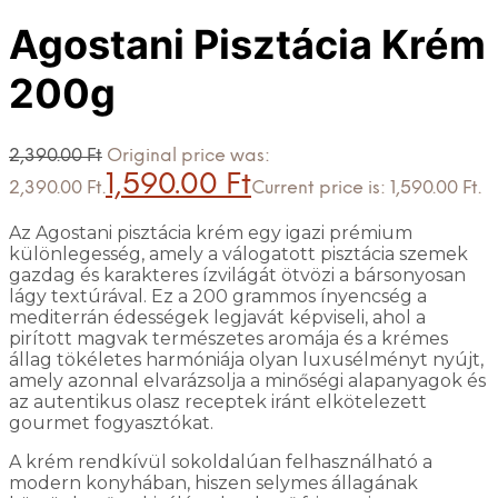
Agostani Pisztácia Krém
200g
2,390.00
Ft
Original price was:
1,590.00
Ft
2,390.00 Ft.
Current price is: 1,590.00 Ft.
Az Agostani pisztácia krém egy igazi prémium
különlegesség, amely a válogatott pisztácia szemek
gazdag és karakteres ízvilágát ötvözi a bársonyosan
lágy textúrával. Ez a 200 grammos ínyencség a
mediterrán édességek legjavát képviseli, ahol a
pirított magvak természetes aromája és a krémes
állag tökéletes harmóniája olyan luxusélményt nyújt,
amely azonnal elvarázsolja a minőségi alapanyagok és
az autentikus olasz receptek iránt elkötelezett
gourmet fogyasztókat.
A krém rendkívül sokoldalúan felhasználható a
modern konyhában, hiszen selymes állagának