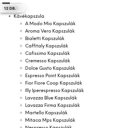
×
200 GR
50 DB.
60 DB.
1000 DB.
200 DB.
100 DB.
12 DB.
Kávékapszula
A Modo Mio Kapszulák
Aroma Vero Kapszulák
Bialetti Kapszulák
Caffitaly Kapszulák
Cafissimo Kapszulák
Cremesso Kapszulák
Dolce Gusto Kapszulák
Espresso Point Kapszulák
Fior Fiore Coop Kapszulák
Illy Iperespresso Kapszulák
Lavazza Blue Kapszulák
Lavazza Firma Kapszulák
Martello Kapszulák
Mitaca Mps Kapszulák
Nespresso Kapszulák