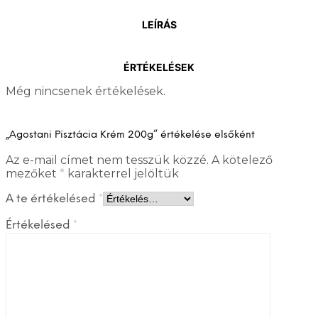
LEÍRÁS
ÉRTÉKELÉSEK
Még nincsenek értékelések.
„Agostani Pisztácia Krém 200g” értékelése elsőként
Az e-mail címet nem tesszük közzé.
A kötelező
mezőket
*
karakterrel jelöltük
A te értékelésed
*
Értékelésed
*