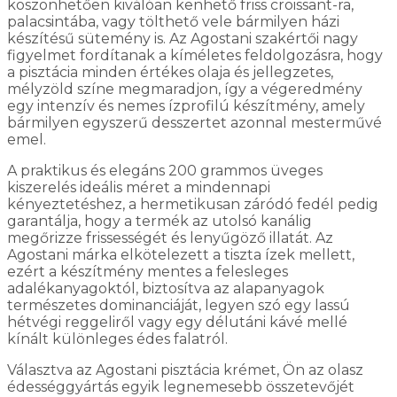
köszönhetően kiválóan kenhető friss croissant-ra,
palacsintába, vagy tölthető vele bármilyen házi
készítésű sütemény is. Az Agostani szakértői nagy
figyelmet fordítanak a kíméletes feldolgozásra, hogy
a pisztácia minden értékes olaja és jellegzetes,
mélyzöld színe megmaradjon, így a végeredmény
egy intenzív és nemes ízprofilú készítmény, amely
bármilyen egyszerű desszertet azonnal mesterművé
emel.
A praktikus és elegáns 200 grammos üveges
kiszerelés ideális méret a mindennapi
kényeztetéshez, a hermetikusan záródó fedél pedig
garantálja, hogy a termék az utolsó kanálig
megőrizze frissességét és lenyűgöző illatát. Az
Agostani márka elkötelezett a tiszta ízek mellett,
ezért a készítmény mentes a felesleges
adalékanyagoktól, biztosítva az alapanyagok
természetes dominanciáját, legyen szó egy lassú
hétvégi reggeliről vagy egy délutáni kávé mellé
kínált különleges édes falatról.
Választva az Agostani pisztácia krémet, Ön az olasz
édességgyártás egyik legnemesebb összetevőjét