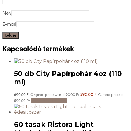
Név
E-mail
Kapcsolódó termékek
50 db City Papírpohár 4oz (110
ml)
590.00
Ft
690.00
Ft
Original price was: 690.00 Ft.
Current price is:
Kosárba teszem
590.00 Ft.
60 tasak Ristora Light