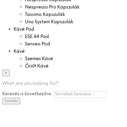
Nespresso Pro Kapszulák
Tassimo Kapszulák
Uno System Kapszulák
Kávé Pod
ESE 44 Pod
Senseo Pod
Kávé
Szemes Kávé
Őrölt Kávé
×
Specialitások
Instant Kávé
What are you looking for?
Instant Italok
Keresés a következőre:
Zacskó Tea
Keresés
Tartozékok
Ajánlatok