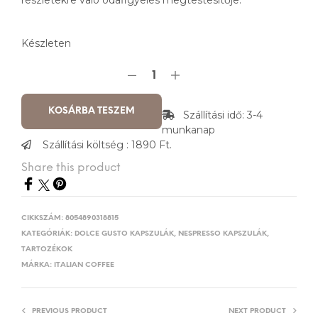
részletekre való odafigyelés megtestesítője.
Készleten
KOSÁRBA TESZEM
Szállítási idő: 3-4
munkanap
Szállítási költség : 1890 Ft.
Share this product
CIKKSZÁM:
8054890318815
KATEGÓRIÁK:
DOLCE GUSTO KAPSZULÁK
,
NESPRESSO KAPSZULÁK
,
TARTOZÉKOK
MÁRKA:
ITALIAN COFFEE
PREVIOUS PRODUCT
NEXT PRODUCT