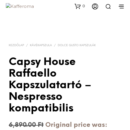
0
KEZDŐLAP
/
KÁVÉKAPSZULA
/
DOLCE GUSTO KAPSZULÁK
Capsy House
Raffaello
Kapszulatartó –
Nespresso
kompatibilis
6,890.00
Ft
Original price was: