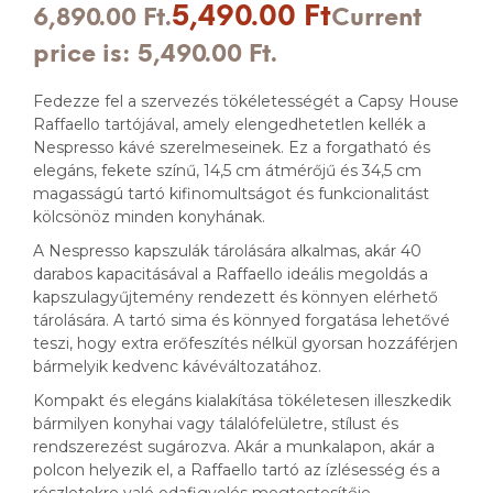
5,490.00
Ft
6,890.00 Ft.
Current
price is: 5,490.00 Ft.
Fedezze fel a szervezés tökéletességét a Capsy House
Raffaello tartójával, amely elengedhetetlen kellék a
Nespresso kávé szerelmeseinek. Ez a forgatható és
elegáns, fekete színű, 14,5 cm átmérőjű és 34,5 cm
magasságú tartó kifinomultságot és funkcionalitást
kölcsönöz minden konyhának.
A Nespresso kapszulák tárolására alkalmas, akár 40
darabos kapacitásával a Raffaello ideális megoldás a
kapszulagyűjtemény rendezett és könnyen elérhető
tárolására. A tartó sima és könnyed forgatása lehetővé
teszi, hogy extra erőfeszítés nélkül gyorsan hozzáférjen
bármelyik kedvenc kávéváltozatához.
Kompakt és elegáns kialakítása tökéletesen illeszkedik
bármilyen konyhai vagy tálalófelületre, stílust és
rendszerezést sugározva. Akár a munkalapon, akár a
polcon helyezik el, a Raffaello tartó az ízlésesség és a