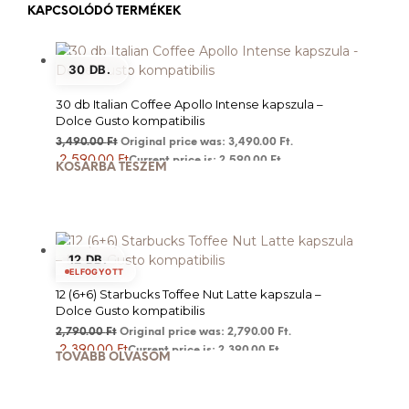
KAPCSOLÓDÓ TERMÉKEK
30 DB.
30 db Italian Coffee Apollo Intense kapszula –
Dolce Gusto kompatibilis
3,490.00
Ft
Original price was: 3,490.00 Ft.
2,590.00
Ft
Current price is: 2,590.00 Ft.
KOSÁRBA TESZEM
12 DB.
ELFOGYOTT
12 (6+6) Starbucks Toffee Nut Latte kapszula –
Dolce Gusto kompatibilis
2,790.00
Ft
Original price was: 2,790.00 Ft.
2,390.00
Ft
Current price is: 2,390.00 Ft.
TOVÁBB OLVASOM