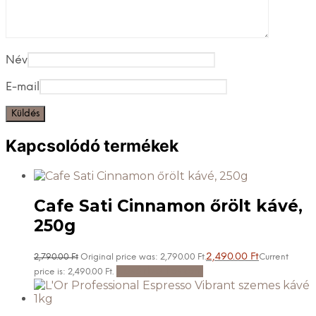
Név
E-mail
Kapcsolódó termékek
Cafe Sati Cinnamon őrölt kávé,
250g
2,490.00
Ft
2,790.00
Ft
Original price was: 2,790.00 Ft.
Current
Kosárba teszem
price is: 2,490.00 Ft.