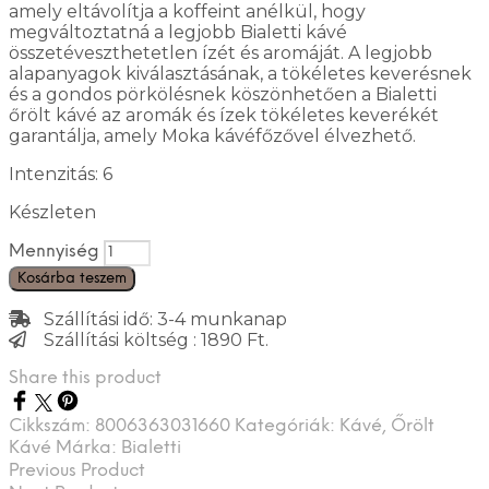
amely eltávolítja a koffeint anélkül, hogy
megváltoztatná a legjobb Bialetti kávé
összetéveszthetetlen ízét és aromáját. A legjobb
alapanyagok kiválasztásának, a tökéletes keverésnek
és a gondos pörkölésnek köszönhetően a Bialetti
őrölt kávé az aromák és ízek tökéletes keverékét
garantálja, amely Moka kávéfőzővel élvezhető.
Intenzitás: 6
Készleten
Mennyiség
Kosárba teszem
Szállítási idő: 3-4 munkanap
Szállítási költség : 1890 Ft.
Share this product
Cikkszám:
8006363031660
Kategóriák:
Kávé
,
Őrölt
Kávé
Márka:
Bialetti
Previous Product