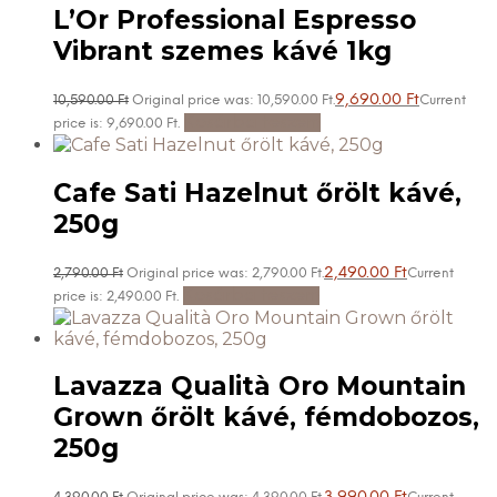
L’Or Professional Espresso
Vibrant szemes kávé 1kg
9,690.00
Ft
10,590.00
Ft
Original price was: 10,590.00 Ft.
Current
Kosárba teszem
price is: 9,690.00 Ft.
Cafe Sati Hazelnut őrölt kávé,
250g
2,490.00
Ft
2,790.00
Ft
Original price was: 2,790.00 Ft.
Current
Kosárba teszem
price is: 2,490.00 Ft.
Lavazza Qualità Oro Mountain
Grown őrölt kávé, fémdobozos,
250g