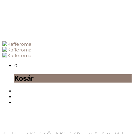
0
Kosár