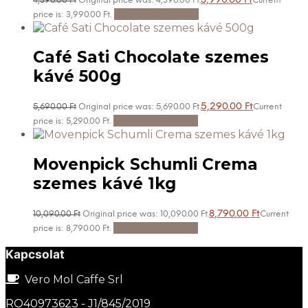
3,990.00
Ft
4,390.00
Ft
Original price was: 4,390.00 Ft.
Current
Kosárba teszem
price is: 3,990.00 Ft.
Café Sati Chocolate szemes
kávé 500g
5,290.00
Ft
5,690.00
Ft
Original price was: 5,690.00 Ft.
Current
Kosárba teszem
price is: 5,290.00 Ft.
Movenpick Schumli Crema
szemes kávé 1kg
8,790.00
Ft
10,090.00
Ft
Original price was: 10,090.00 Ft.
Current
Kosárba teszem
price is: 8,790.00 Ft.
Kapcsolat
Vero Mol Caffe Srl
RO40973623 - J1/845/2019