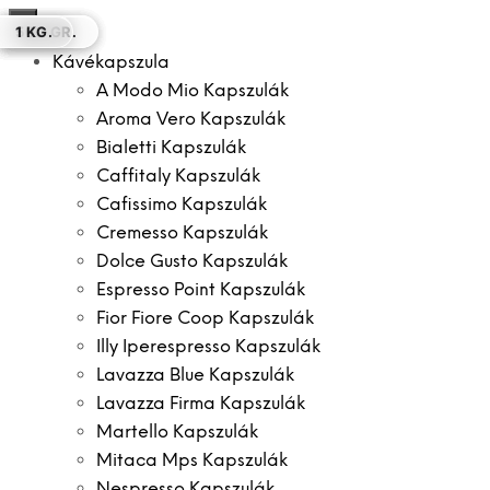
×
250 GR.
250 GR.
1 KG.
250 GR.
250 GR.
500 GR.
1 KG.
Kávékapszula
A Modo Mio Kapszulák
Aroma Vero Kapszulák
Bialetti Kapszulák
Caffitaly Kapszulák
Cafissimo Kapszulák
Cremesso Kapszulák
Dolce Gusto Kapszulák
Espresso Point Kapszulák
Fior Fiore Coop Kapszulák
Illy Iperespresso Kapszulák
Lavazza Blue Kapszulák
Lavazza Firma Kapszulák
Martello Kapszulák
Mitaca Mps Kapszulák
Nespresso Kapszulák