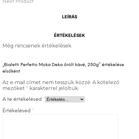
Next Product
LEÍRÁS
ÉRTÉKELÉSEK
Még nincsenek értékelések.
„Bialetti Perfetto Moka Deka őrölt kávé, 250g” értékelése
elsőként
Az e-mail címet nem tesszük közzé.
A kötelező
mezőket
*
karakterrel jelöltük
A te értékelésed
*
Értékelésed
*