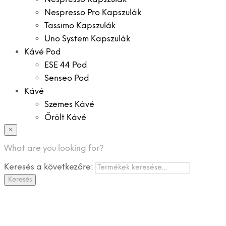
Nespresso Pro Kapszulák
Tassimo Kapszulák
Uno System Kapszulák
Kávé Pod
ESE 44 Pod
Senseo Pod
Kávé
Szemes Kávé
Őrölt Kávé
×
Specialitások
Instant Kávé
What are you looking for?
Instant Italok
Keresés a következőre:
Zacskó Tea
Keresés
Tartozékok
Ajánlatok