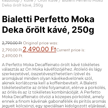
Kezdőlap
/
Kávé
/
Őrölt Kávé
/
Bialetti Perfetto Moka
Deka őrölt kávé, 250g
Bialetti Perfetto Moka
Deka őrölt kávé, 250g
2,790.00
Ft
Original price was:
2,490.00
Ft
2,790.00 Ft.
Current price is:
2,490.00 Ft.
A Perfetto Moka Decaffeinato őrölt kávé tökéletes
választás az Ön Moka kávéfőzőjéhez. Átölelő és lágy
szerkezetével, összetéveszthetetlen ízével és
aromájával minden olyan kávékedvelőnek szól,
akinek korlátoznia kell a koffeinbevitelt. A Bialetti
tökéletesítette az őrlési folyamatot, elérve a pörkölés,
az őrlés és az íz tökéletes kombinációját. A Perfetto
Moka Decaffeinato ötvözi a közepes pörkölést, amely
ennek a finom kávénak gabonafélék és pirítós aromás
jegyeit kölcsönzi, egy speciálisan kidolgozott eljárással,