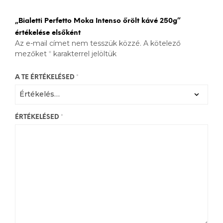
„Bialetti Perfetto Moka Intenso őrölt kávé 250g”
értékelése elsőként
Az e-mail címet nem tesszük közzé.
A kötelező
mezőket
*
karakterrel jelöltük
A TE ÉRTÉKELÉSED
*
ÉRTÉKELÉSED
*