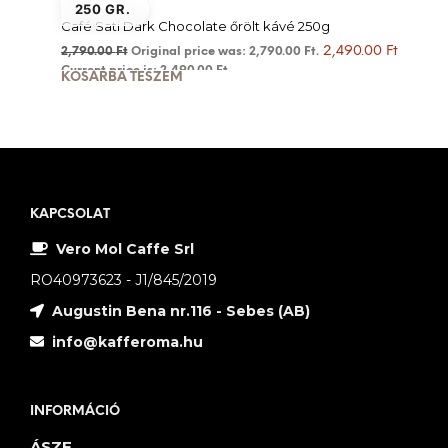
250 GR.
Café Sati Dark Chocolate őrölt kávé 250g
2,490.00
Ft
2,790.00
Ft
Original price was: 2,790.00 Ft.
Current price is: 2,490.00 Ft.
KOSÁRBA TESZEM
KAPCSOLAT
Vero Mol Caffe Srl
RO40973623 - J1/845/2019
Augustin Bena nr.116 - Sebes (AB)
info@kafferoma.hu
INFORMÁCIÓ
ÁSZF