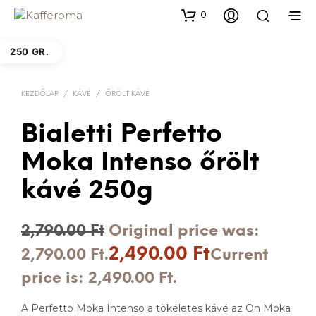
0
250 GR.
KEZDŐLAP
/
KÁVÉ
/
ŐRÖLT KÁVÉ
Bialetti Perfetto
Moka Intenso őrölt
kávé 250g
2,790.00
Ft
Original price was:
2,490.00
Ft
2,790.00 Ft.
Current
price is: 2,490.00 Ft.
A Perfetto Moka Intenso a tökéletes kávé az Ön Moka