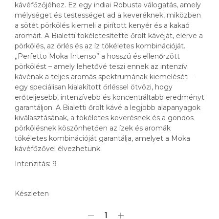
kávéfőzőjéhez. Ez egy indiai Robusta válogatás, amely
mélységet és testességet ad a keveréknek, miközben
a sötét pörkölés kiemeli a pirított kenyér és a kakaó
aromáit. A Bialetti tökéletesítette őrölt kávéját, elérve a
pörkölés, az őrlés és az íz tökéletes kombinációját.
„Perfetto Moka Intenso” a hosszú és ellenőrzött
pörkölést – amely lehetővé teszi ennek az intenzív
kávénak a teljes aromás spektrumának kiemelését –
egy speciálisan kialakított őrléssel ötvözi, hogy
erőteljesebb, intenzívebb és koncentráltabb eredményt
garantáljon. A Bialetti őrölt kávé a legjobb alapanyagok
kiválasztásának, a tökéletes keverésnek és a gondos
pörkölésnek köszönhetően az ízek és aromák
tökéletes kombinációját garantálja, amelyet a Moka
kávéfőzővel élvezhetünk.
Intenzitás: 9
Készleten