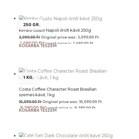
250 GR.
Kimbo Gusto Napoli őrölt kávé 250g
3,090.00
Ft
Original price was: 3,090.00 Ft.
1,690.00
Ft
Current price is: 1,690.00 Ft.
KOSÁRBA TESZEM
1 KG.
Costa Coffee Character Roast Brasilian
szemes kávé, 1 kg
10,090.00
Ft
Original price was: 10,090.00 Ft.
9,290.00
Ft
Current price is: 9,290.00 Ft.
KOSÁRBA TESZEM