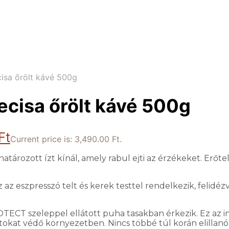
isa őrölt kávé 500g
ecisa őrölt kávé 500g
Ft
Current price is: 3,490.00 Ft.
határozott ízt kínál, amely rabul ejti az érzékeket. Erő
 eszpresszó telt és kerek testtel rendelkezik, felidéz
CT szeleppel ellátott puha tasakban érkezik. Ez az in
illatokat védő környezetben. Nincs többé túl korán elill