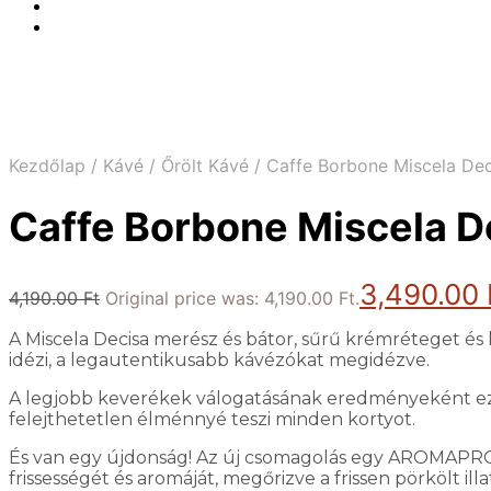
Kezdőlap
/
Kávé
/
Őrölt Kávé
/
Caffe Borbone Miscela Dec
Caffe Borbone Miscela D
3,490.00
4,190.00
Ft
Original price was: 4,190.00 Ft.
A Miscela Decisa merész és bátor, sűrű krémréteget és 
idézi, a legautentikusabb kávézókat megidézve.
A legjobb keverékek válogatásának eredményeként ez az
felejthetetlen élménnyé teszi minden kortyot.
És van egy újdonság! Az új csomagolás egy AROMAPROTE
frissességét és aromáját, megőrizve a frissen pörkölt 