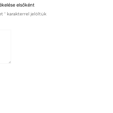
ékelése elsőként
et
*
karakterrel jelöltük