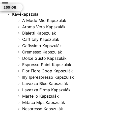
×
500 GR.
1 KG.
250 GR.
1 KG.
500 GR.
1 KG.
250 GR.
Kávékapszula
A Modo Mio Kapszulák
Aroma Vero Kapszulák
Bialetti Kapszulák
Caffitaly Kapszulák
Cafissimo Kapszulák
Cremesso Kapszulák
Dolce Gusto Kapszulák
Espresso Point Kapszulák
Fior Fiore Coop Kapszulák
Illy Iperespresso Kapszulák
Lavazza Blue Kapszulák
Lavazza Firma Kapszulák
Martello Kapszulák
Mitaca Mps Kapszulák
Nespresso Kapszulák