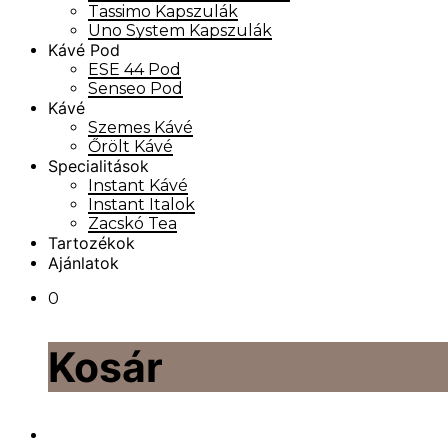
Tassimo Kapszulák
Uno System Kapszulák
Kávé Pod
ESE 44 Pod
Senseo Pod
Kávé
Szemes Kávé
Őrölt Kávé
Specialitások
Instant Kávé
Instant Italok
Zacskó Tea
Tartozékok
Ajánlatok
0
Kosár