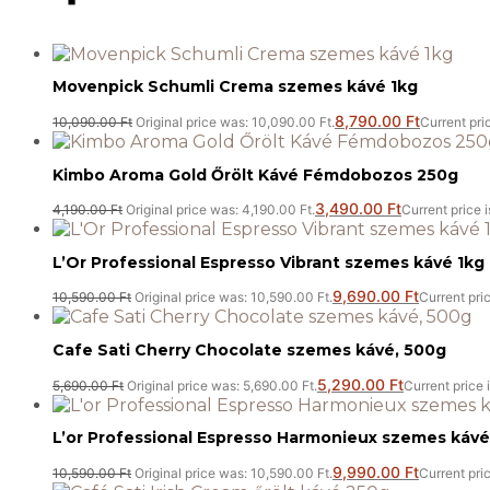
Movenpick Schumli Crema szemes kávé 1kg
8,790.00
Ft
10,090.00
Ft
Original price was: 10,090.00 Ft.
Current pric
Kimbo Aroma Gold Őrölt Kávé Fémdobozos 250g
3,490.00
Ft
4,190.00
Ft
Original price was: 4,190.00 Ft.
Current price i
L’Or Professional Espresso Vibrant szemes kávé 1kg
9,690.00
Ft
10,590.00
Ft
Original price was: 10,590.00 Ft.
Current pric
Cafe Sati Cherry Chocolate szemes kávé, 500g
5,290.00
Ft
5,690.00
Ft
Original price was: 5,690.00 Ft.
Current price 
L’or Professional Espresso Harmonieux szemes kávé,
9,990.00
Ft
10,590.00
Ft
Original price was: 10,590.00 Ft.
Current pric