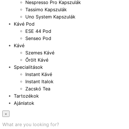
Nespresso Pro Kapszulák
Tassimo Kapszulák
Uno System Kapszulák
Kávé Pod
ESE 44 Pod
Senseo Pod
Kávé
Szemes Kávé
Őrölt Kávé
Specialitások
Instant Kávé
Instant Italok
Zacskó Tea
Tartozékok
Ajánlatok
×
What are you looking for?