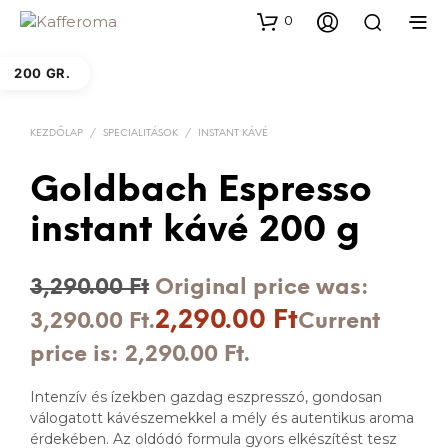
0
200 GR.
KEZDŐLAP
/
SPECIALITÁSOK
/
INSTANT KÁVÉ
Goldbach Espresso
instant kávé 200 g
3,290.00
Ft
Original price was:
2,290.00
Ft
3,290.00 Ft.
Current
price is: 2,290.00 Ft.
Intenzív és ízekben gazdag eszpresszó, gondosan
válogatott kávészemekkel a mély és autentikus aroma
érdekében. Az oldódó formula gyors elkészítést tesz