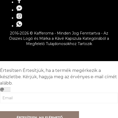
2016-2026 © Kafferoma - Minden Jog Fenntartva - Az
Összes Logó és Márka a Kávé Kapszula Kategóriából a
Megfelelő Tulajdonosokhoz Tartozik
Értesítsen
Értesítjük, ha a termék megérkezik a
készletbe. Kérjük, hagyja meg az érvényes e-mail címét
alább.