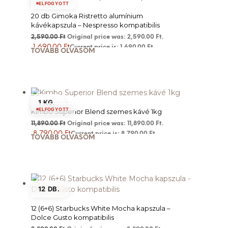
ELFOGYOTT
20 db Gimoka Ristretto alumínium
kávékapszula – Nespresso kompatibilis
2,590.00
Ft
Original price was: 2,590.00 Ft.
1,690.00
Ft
Current price is: 1,690.00 Ft.
TOVÁBB OLVASOM
1 KG.
ELFOGYOTT
Kimbo Superior Blend szemes kávé 1kg
11,890.00
Ft
Original price was: 11,890.00 Ft.
8,790.00
Ft
Current price is: 8,790.00 Ft.
TOVÁBB OLVASOM
12 DB.
12 (6+6) Starbucks White Mocha kapszula –
Dolce Gusto kompatibilis