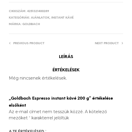
CIKKSZÁM:
4251321400289
KATEGÓRIÁK:
AJÁNLATOK
,
INSTANT KÁVÉ
MÁRKA:
GOLDBACH
PREVIOUS PRODUCT
NEXT PRODUCT
LEÍRÁS
ÉRTÉKELÉSEK
Még nincsenek értékelések.
„Goldbach Espresso instant kávé 200 g” értékelése
elsőként
Az e-mail címet nem tesszük közzé.
A kötelező
mezőket
*
karakterrel jelöltük
A TE ÉRTÉKELÉSED
*