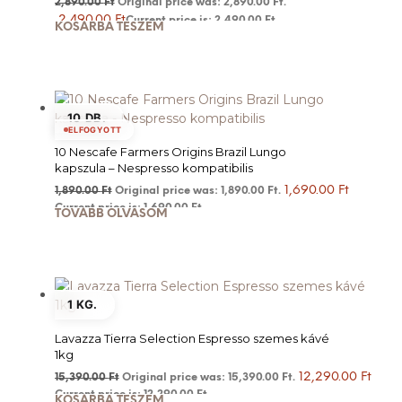
2,890.00
Ft
Original price was: 2,890.00 Ft.
2,490.00
Ft
Current price is: 2,490.00 Ft.
KOSÁRBA TESZEM
10 DB.
ELFOGYOTT
10 Nescafe Farmers Origins Brazil Lungo
kapszula – Nespresso kompatibilis
1,690.00
Ft
1,890.00
Ft
Original price was: 1,890.00 Ft.
Current price is: 1,690.00 Ft.
TOVÁBB OLVASOM
1 KG.
Lavazza Tierra Selection Espresso szemes kávé
1kg
12,290.00
Ft
15,390.00
Ft
Original price was: 15,390.00 Ft.
Current price is: 12,290.00 Ft.
KOSÁRBA TESZEM