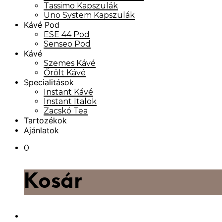
Tassimo Kapszulák
Uno System Kapszulák
Kávé Pod
ESE 44 Pod
Senseo Pod
Kávé
Szemes Kávé
Őrölt Kávé
Specialitások
Instant Kávé
Instant Italok
Zacskó Tea
Tartozékok
Ajánlatok
0
Kosár