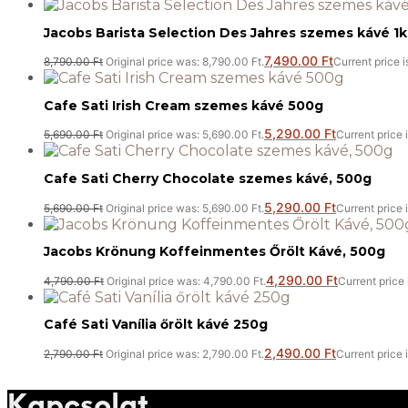
Jacobs Barista Selection Des Jahres szemes kávé 1
7,490.00
Ft
8,790.00
Ft
Original price was: 8,790.00 Ft.
Current price i
Cafe Sati Irish Cream szemes kávé 500g
5,290.00
Ft
5,690.00
Ft
Original price was: 5,690.00 Ft.
Current price 
Cafe Sati Cherry Chocolate szemes kávé, 500g
5,290.00
Ft
5,690.00
Ft
Original price was: 5,690.00 Ft.
Current price 
Jacobs Krönung Koffeinmentes Őrölt Kávé, 500g
4,290.00
Ft
4,790.00
Ft
Original price was: 4,790.00 Ft.
Current price 
Café Sati Vanília őrölt kávé 250g
2,490.00
Ft
2,790.00
Ft
Original price was: 2,790.00 Ft.
Current price 
Kapcsolat