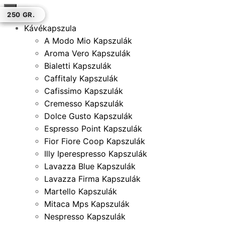
×
1 KG.
250 GR.
1 KG.
500 GR.
500 GR.
500 GR.
250 GR.
Kávékapszula
A Modo Mio Kapszulák
Aroma Vero Kapszulák
Bialetti Kapszulák
Caffitaly Kapszulák
Cafissimo Kapszulák
Cremesso Kapszulák
Dolce Gusto Kapszulák
Espresso Point Kapszulák
Fior Fiore Coop Kapszulák
Illy Iperespresso Kapszulák
Lavazza Blue Kapszulák
Lavazza Firma Kapszulák
Martello Kapszulák
Mitaca Mps Kapszulák
Nespresso Kapszulák