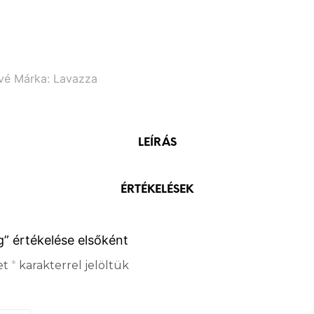
vé
Márka:
Lavazza
LEÍRÁS
ÉRTÉKELÉSEK
” értékelése elsőként
et
*
karakterrel jelöltük