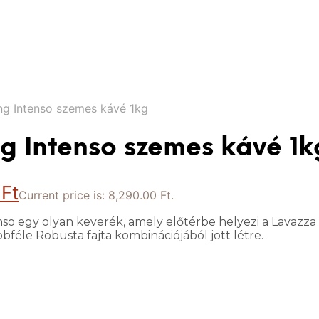
g Intenso szemes kávé 1kg
g Intenso szemes kávé 1k
0
Ft
Current price is: 8,290.00 Ft.
o egy olyan keverék, amely előtérbe helyezi a Lavazza
bféle Robusta fajta kombinációjából jött létre.