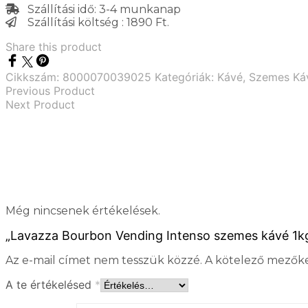
Szállítási idő: 3-4 munkanap
Szállítási költség : 1890 Ft.
Share this product
Cikkszám:
8000070039025
Kategóriák:
Kávé
,
Szemes Ká
Previous Product
Next Product
Még nincsenek értékelések.
„Lavazza Bourbon Vending Intenso szemes kávé 1kg
Az e-mail címet nem tesszük közzé.
A kötelező mezők
A te értékelésed
*