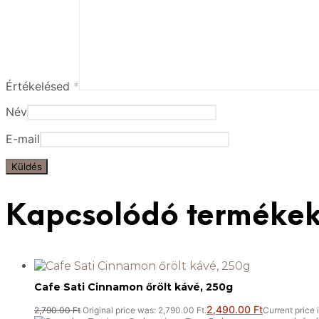
Értékelésed
*
Név
E-mail
Kapcsolódó terméke
Cafe Sati Cinnamon őrölt kávé, 250g
2,490.00
Ft
2,790.00
Ft
Original price was: 2,790.00 Ft.
Current price 