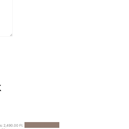
k
Kosárba teszem
is: 2,490.00 Ft.