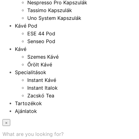
Nespresso Pro Kapszulák
Tassimo Kapszulák
Uno System Kapszulák
Kávé Pod
ESE 44 Pod
Senseo Pod
Kávé
Szemes Kávé
Őrölt Kávé
Specialitások
Instant Kávé
Instant Italok
Zacskó Tea
Tartozékok
Ajánlatok
×
What are you looking for?