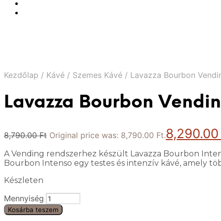
Kezdőlap
/
Kávé
/
Szemes Kávé
/
Lavazza Bourbon Vendin
Lavazza Bourbon Vendin
8,290.0
8,790.00
Ft
Original price was: 8,790.00 Ft.
A Vending rendszerhez készült Lavazza Bourbon Intens
Bourbon Intenso egy testes és intenzív kávé, amely töb
Készleten
Mennyiség
Kosárba teszem