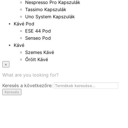
Nespresso Pro Kapszulák
Tassimo Kapszulák
Uno System Kapszulák
Kávé Pod
ESE 44 Pod
Senseo Pod
Kávé
Szemes Kávé
Őrölt Kávé
×
Specialitások
Instant Kávé
What are you looking for?
Instant Italok
Keresés a következőre:
Zacskó Tea
Keresés
Tartozékok
Ajánlatok