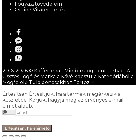
Fogyasztóvédelem
Online Vitarendezés
2016-2026 © Kafferoma - Minden Jog Fenntartva - Az
Összes Logó és Márka a Kávé Kapszula Kategóriából a
Megfelelő Tulajdonosokhoz Tartozik
Értesítsen
Értesítjük, ha a termék megérkezik a
készletbe. Kérjük, hagyja meg az érvényes e-mail
címét alább.
Értesítsen, ha elérhető