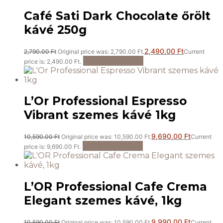
Café Sati Dark Chocolate őrölt
kávé 250g
2,490.00
Ft
2,790.00
Ft
Original price was: 2,790.00 Ft.
Current
Kosárba teszem
price is: 2,490.00 Ft.
L’Or Professional Espresso
Vibrant szemes kávé 1kg
9,690.00
Ft
10,590.00
Ft
Original price was: 10,590.00 Ft.
Current
Kosárba teszem
price is: 9,690.00 Ft.
L’OR Professional Cafe Crema
Elegant szemes kávé, 1kg
9,990.00
Ft
10,590.00
Ft
Original price was: 10,590.00 Ft.
Current