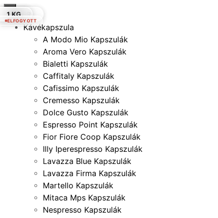
×
1 KG.
250 GR.
500 GR.
1 KG.
250 GR.
1 KG.
1 KG.
ELFOGYOTT
Kávékapszula
A Modo Mio Kapszulák
Aroma Vero Kapszulák
Bialetti Kapszulák
Caffitaly Kapszulák
Cafissimo Kapszulák
Cremesso Kapszulák
Dolce Gusto Kapszulák
Espresso Point Kapszulák
Fior Fiore Coop Kapszulák
Illy Iperespresso Kapszulák
Lavazza Blue Kapszulák
Lavazza Firma Kapszulák
Martello Kapszulák
Mitaca Mps Kapszulák
Nespresso Kapszulák