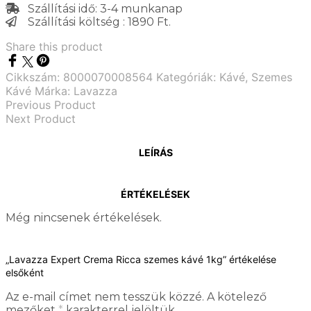
Szállítási idő: 3-4 munkanap
Szállítási költség : 1890 Ft.
Share this product
Cikkszám:
8000070008564
Kategóriák:
Kávé
,
Szemes
Kávé
Márka:
Lavazza
Previous Product
Next Product
LEÍRÁS
ÉRTÉKELÉSEK
Még nincsenek értékelések.
„Lavazza Expert Crema Ricca szemes kávé 1kg” értékelése
elsőként
Az e-mail címet nem tesszük közzé.
A kötelező
mezőket
*
karakterrel jelöltük