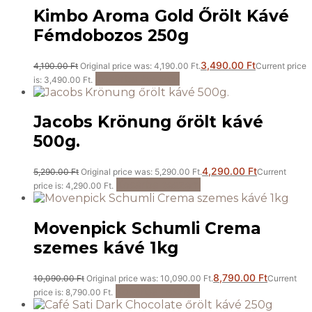
Kimbo Aroma Gold Őrölt Kávé
Fémdobozos 250g
3,490.00
Ft
4,190.00
Ft
Original price was: 4,190.00 Ft.
Current price
Kosárba teszem
is: 3,490.00 Ft.
Jacobs Krönung őrölt kávé
500g.
4,290.00
Ft
5,290.00
Ft
Original price was: 5,290.00 Ft.
Current
Kosárba teszem
price is: 4,290.00 Ft.
Movenpick Schumli Crema
szemes kávé 1kg
8,790.00
Ft
10,090.00
Ft
Original price was: 10,090.00 Ft.
Current
Kosárba teszem
price is: 8,790.00 Ft.