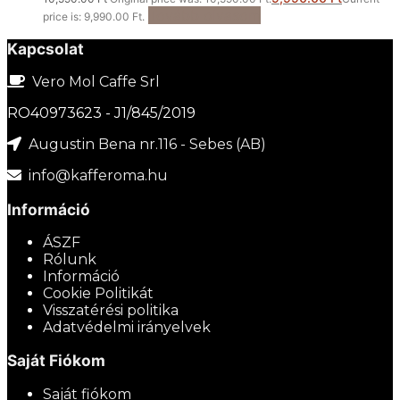
Tovább olvasom
price is: 9,990.00 Ft.
Kapcsolat
Vero Mol Caffe Srl
RO40973623 - J1/845/2019
Augustin Bena nr.116 - Sebes (AB)
info@kafferoma.hu
Információ
ÁSZF
Rólunk
Információ
Cookie Politikát
Visszatérési politika
Adatvédelmi irányelvek
Saját Fiókom
Saját fiókom