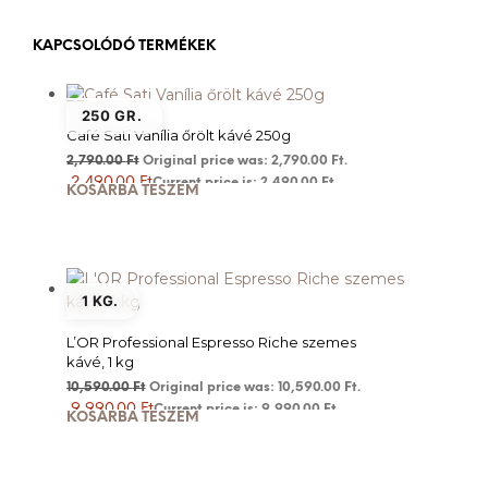
KAPCSOLÓDÓ TERMÉKEK
250 GR.
Café Sati Vanília őrölt kávé 250g
2,790.00
Ft
Original price was: 2,790.00 Ft.
2,490.00
Ft
Current price is: 2,490.00 Ft.
KOSÁRBA TESZEM
1 KG.
L’OR Professional Espresso Riche szemes
kávé, 1 kg
10,590.00
Ft
Original price was: 10,590.00 Ft.
9,990.00
Ft
Current price is: 9,990.00 Ft.
KOSÁRBA TESZEM