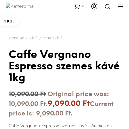
0
1 KG.
KEZDŐLAP
/
KÁVÉ
/
SZEMES KÁVÉ
Caffe Vergnano
Espresso szemes kávé
1kg
10,090.00
Ft
Original price was:
9,090.00
Ft
10,090.00 Ft.
Current
price is: 9,090.00 Ft.
Caffe Vergnano Espresso szemes kávé – Arabica és