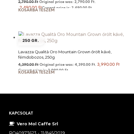
2,790.00
Ft
Original price was: 2,790.00 Ft.
2,490.00
Ft
Current price is: 2,490.00 Ft.
KOSÁRBA TESZEM
250 GR.
Lavazza Qualità Oro Mountain Grown őrölt kávé,
fémdobozos, 250g
3,990.00
Ft
4,390.00
Ft
Original price was: 4,390.00 Ft.
Current price is: 3,990.00 Ft.
KOSÁRBA TESZEM
KAPCSOLAT
Vero Mol Caffe Srl
RO40973623 - J1/845/2019