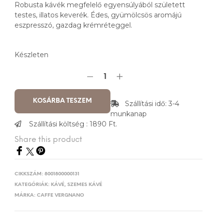
Robusta kávék megfelelő egyensúlyából született
testes, illatos keverék. Édes, gyümölcsös aromájú
eszpresszó, gazdag krémréteggel.
Készleten
KOSÁRBA TESZEM
Szállítási idő: 3-4
munkanap
Szállítási költség : 1890 Ft.
Share this product
CIKKSZÁM:
8001800000131
KATEGÓRIÁK:
KÁVÉ
,
SZEMES KÁVÉ
MÁRKA:
CAFFE VERGNANO