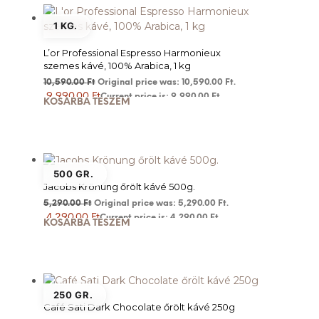
1 KG.
L’or Professional Espresso Harmonieux
szemes kávé, 100% Arabica, 1 kg
10,590.00
Ft
Original price was: 10,590.00 Ft.
9,990.00
Ft
Current price is: 9,990.00 Ft.
KOSÁRBA TESZEM
500 GR.
Jacobs Krönung őrölt kávé 500g.
5,290.00
Ft
Original price was: 5,290.00 Ft.
4,290.00
Ft
Current price is: 4,290.00 Ft.
KOSÁRBA TESZEM
250 GR.
Café Sati Dark Chocolate őrölt kávé 250g