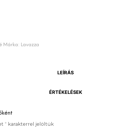
é
Márka:
Lavazza
LEÍRÁS
ÉRTÉKELÉSEK
őként
et
*
karakterrel jelöltük