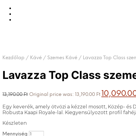
Kezdőlap
/
Kávé
/
Szemes Kávé
/
Lavazza Top Class sze
Lavazza Top Class szeme
10,090.0
13,190.00
Ft
Original price was: 13,190.00 Ft.
Egy keverék, amely ötvözi a kézzel mosott, Közép- és 
Robusta Kaapi Royale-lal. Kiegyensúlyozott profil fahéj
Készleten
Mennyiség