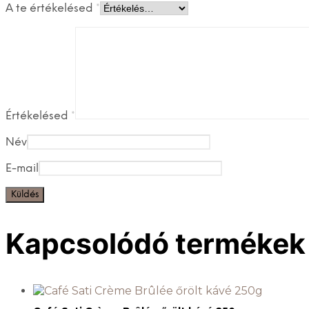
A te értékelésed
*
Értékelésed
*
Név
E-mail
Kapcsolódó termékek