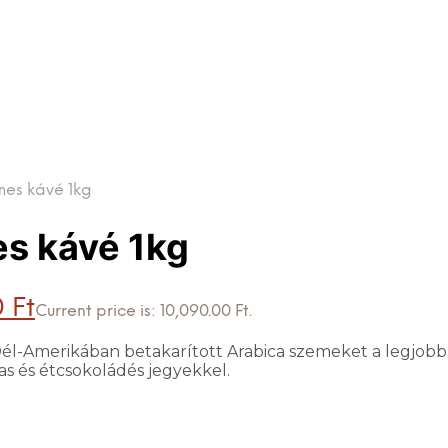
mes kávé 1kg
s kávé 1kg
0
Ft
Current price is: 10,090.00 Ft.
Dél-Amerikában betakarított Arabica szemeket a legjobb 
as és étcsokoládés jegyekkel.