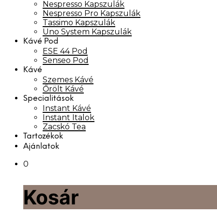
Nespresso Kapszulák
Nespresso Pro Kapszulák
Tassimo Kapszulák
Uno System Kapszulák
Kávé Pod
ESE 44 Pod
Senseo Pod
Kávé
Szemes Kávé
Őrölt Kávé
Specialitások
Instant Kávé
Instant Italok
Zacskó Tea
Tartozékok
Ajánlatok
0
Kosár