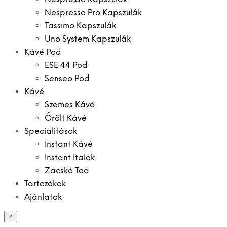
Nespresso Pro Kapszulák
Tassimo Kapszulák
Uno System Kapszulák
Kávé Pod
ESE 44 Pod
Senseo Pod
Kávé
Szemes Kávé
Őrölt Kávé
Specialitások
Instant Kávé
Instant Italok
Zacskó Tea
Tartozékok
Ajánlatok
×