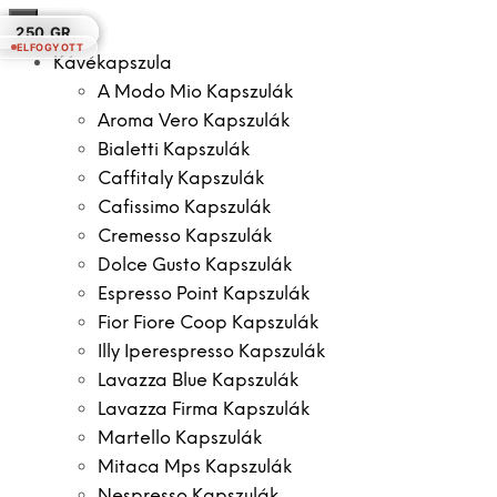
×
1 KG.
250 GR.
250 GR.
250 GR.
250 GR.
250 GR.
250 GR.
ELFOGYOTT
Kávékapszula
A Modo Mio Kapszulák
Aroma Vero Kapszulák
Bialetti Kapszulák
Caffitaly Kapszulák
Cafissimo Kapszulák
Cremesso Kapszulák
Dolce Gusto Kapszulák
Espresso Point Kapszulák
Fior Fiore Coop Kapszulák
Illy Iperespresso Kapszulák
Lavazza Blue Kapszulák
Lavazza Firma Kapszulák
Martello Kapszulák
Mitaca Mps Kapszulák
Nespresso Kapszulák