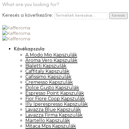
What are you looking for?
Keresés a következőre:
Keresés
Kávékapszula
A Modo Mio Kapszulák
Aroma Vero Kapszulák
Bialetti Kapszulák
Caffitaly Kapszulák
Cafissimo Kapszulák
Cremesso Kapszulák
Dolce Gusto Kapszulák
Espresso Point Kapszulák
Fior Fiore Coop Kapszulák
Illy Iperespresso Kapszulák
Lavazza Blue Kapszulák
Lavazza Firma Kapszulák
Martello Kapszulák
Mitaca Mps Kapszulák