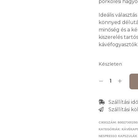
pörkölési hagyo
Ideális választá
könnyed délután
minőség és a ké
kiszerelés tart
kávéfogyasztók 
Készleten
Szállítási i
Szállítási köl
CIKKSZÁM:
80027301250
KATEGÓRIÁK:
KÁVÉKAP
NESPRESSO KAPSZULÁK