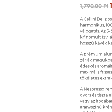
1,790.00
Ft
A Cellini Delizi
harmonikus, 10
válogatás. Az 5-
kifinomult ízvil
hosszú kávék k
A prémium alu
zárják magukba 
édeskés aromáit
maximális frisse
tökéletes extra
A Nespresso ren
gyors és tiszta 
vagy az irodába
aranyszínű krém