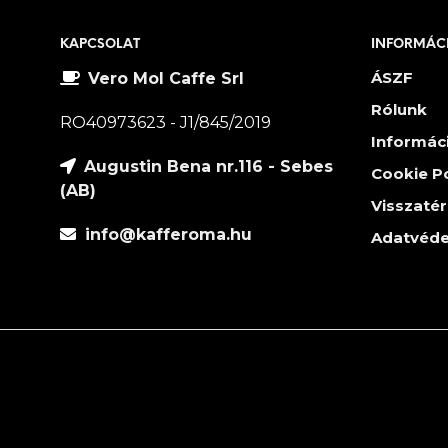
KAPCSOLAT
INFORMÁC
ÁSZF
Vero Mol Caffe Srl
Rólunk
RO40973623 - J1/845/2019
Informác
Augustin Bena nr.116 - Sebes
Cookie Po
(AB)
Visszatér
info@kafferoma.hu
Adatvéde