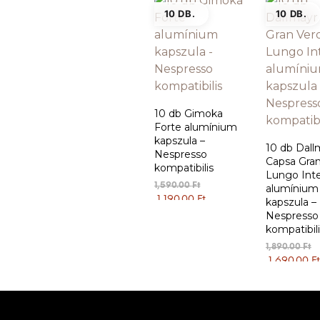
10 DB.
10 DB.
10 db Gimoka
Forte alumínium
kapszula –
10 db Dall
Nespresso
Capsa Gra
kompatibilis
Lungo Int
Original
1,590.00
Ft
alumínium
price
Current
1,190.00
Ft
kapszula –
KOSÁRBA TESZEM
was:
price
Nespresso
1,590.00 Ft.
is:
kompatibili
1,190.00 Ft.
Or
1,890.00
Ft
pr
1,690.00
Ft
KOSÁRBA 
w
1,