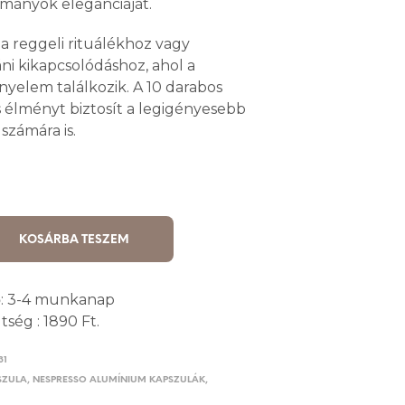
mányok eleganciáját.
s a reggeli rituálékhoz vagy
i kikapcsolódáshoz, ahol a
nyelem találkozik. A 10 darabos
ós élményt biztosít a legigényesebb
számára is.
KOSÁRBA TESZEM
dő: 3-4 munkanap
tség : 1890 Ft.
31
SZULA
,
NESPRESSO ALUMÍNIUM KAPSZULÁK
,