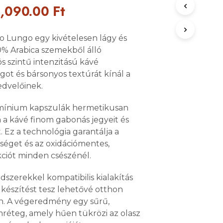
Original
Current
1,090.00
Ft
price
price
oso Lungo egy kivételesen lágy és
was:
is:
0% Arabica szemekből álló
1,790.00 Ft.
1,090.00 Ft.
ös szintű intenzitású kávé
ágot és bársonyos textúrát kínál a
edvelőinek.
mínium kapszulák hermetikusan
a kávé finom gabonás jegyeit és
. Ez a technológia garantálja a
sséget és az oxidációmentes,
kciót minden csészénél.
dszerekkel kompatibilis kialakítás
elkészítést tesz lehetővé otthon
n. A végeredmény egy sűrű,
réteg, amely hűen tükrözi az olasz