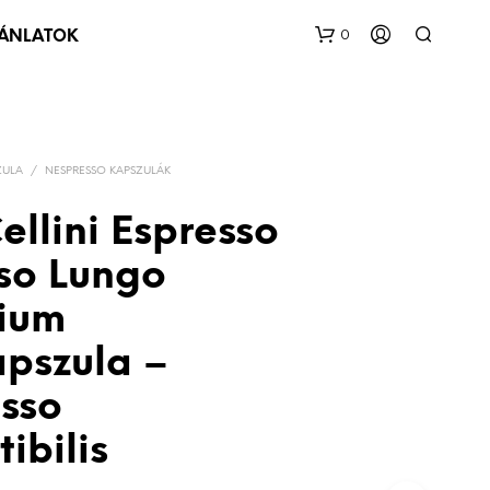
0
JÁNLATOK
ZULA
/
NESPRESSO KAPSZULÁK
ellini Espresso
oso Lungo
ium
pszula –
sso
ibilis