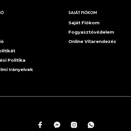
IÓ
SAJÁT FIÓKOM
Saját Fiókom
Fogyasztóvédelem
ió
Online Vitarendezés
litikát
ési Politika
lmi Irányelvek