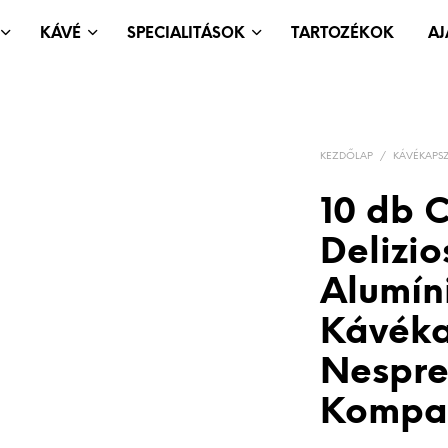
KÁVÉ
SPECIALITÁSOK
TARTOZÉKOK
A
KEZDŐLAP
/
KÁVÉKAPS
10 db C
Delizi
Alumín
Kávéka
Nespre
Kompat