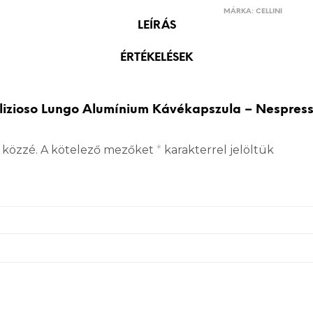
MÁRKA:
CELLINI
LEÍRÁS
ÉRTÉKELÉSEK
elizioso Lungo Alumínium Kávékapszula – Nespress
 közzé.
A kötelező mezőket
*
karakterrel jelöltük