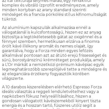
az ital textúrája selymes marad, egy rendkívül
komplex és vibráló ízprofilt eredményezve, amely
minden kortyban az arany standard szerinti
minőséget és a francia pörkölési stílus kifinomultságát
tükrözi.
Az alumínium kapszulák alkalmazása ennél a
válogatásnál is kulcsfontosságú, hiszen ez az anyag
biztosítja a legtökéletesebb gátat az oxigénnel és a
fénnyel szemben, hermetikusan elzárva a finomra
őrölt kávé illékony aromáit és nemes olajait, így
garantálva, hogy a Forza minden egyes lefőzés
alkalmával pontosan azt az átütő erejű frissességet és
sűrű, borostyánszínű krémréteget produkálja, amely
a L’Or márkát a nemzetközi prémium kávépiac egyik
legmeghatározóbb szereplőjévé tette a minőségre és
az eleganciára érzékeny fogyasztók körében
világszerte.
A 10 darabos kiszerelésben elérhető Espresso Forza
ideális választás a reggeli lendületvételhez vagy a
napközbeni fókusz helyreállításához, hiszen a
gondosan válogatott kávészemekből kinyert tiszta
energia és a hosszan tartó, fűszeres utóíz segít a