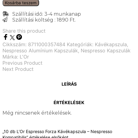
Kosárba teszem
Szállítási idő: 3-4 munkanap
Szállítási költség : 1890 Ft.
Share this product
Cikkszám:
8711000357484
Kategóriák:
Kávékapszula
,
Nespresso Alumínium Kapszulák
,
Nespresso Kapszulák
Márka:
L'Or
Previous Product
Next Product
LEÍRÁS
ÉRTÉKELÉSEK
Még nincsenek értékelések.
„10 db L’Or Espresso Forza Kávékapszula – Nespresso
Kompatibilis” értékelése elsőként