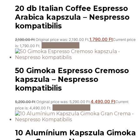
20 db Italian Coffee Espresso
Arabica kapszula – Nespresso
kompatibilis
1,790.00
Ft
2,190.00
Ft
Original price was: 2,190.00 Ft.
Current price
Kosárba teszem
is: 1,790.00 Ft.
50 Gimoka Espresso Cremoso
kapszula – Nespresso
kompatibilis
4,490.00
Ft
5,290.00
Ft
Original price was: 5,290.00 Ft.
Current
Kosárba teszem
price is: 4,490.00 Ft.
10 Alumínium Kapszula Gimoka