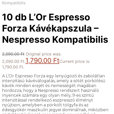
Kompatibilis
10 db L’Or Espresso
Forza Kávékapszula –
Nespresso Kompatibilis
2,090.00
Ft
Original price was:
1,790.00
Ft
2,090.00 Ft.
Current price is:
1,790.00 Ft.
A L’Or Espresso Forza egy lenyűgöző és zabolátlan
intenzitású kávéválogatás, amely a sötét pörkölésű
kávék minden erejét és nemességét magában
hordozza, hogy a Nespresso rendszert használó
ínyencek számára egy olyan mély, 9-es szintű
intenzitással rendelkező eszpresszó élményt
nyújtson, amelyben a pörkölt tölgyfa és az
édesgyökér maszkulin jegyei dominálnak, miközben