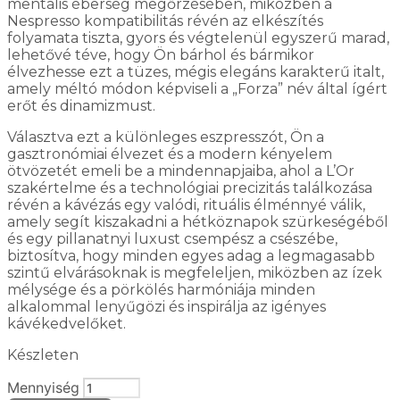
mentális éberség megőrzésében, miközben a
Nespresso kompatibilitás révén az elkészítés
folyamata tiszta, gyors és végtelenül egyszerű marad,
lehetővé téve, hogy Ön bárhol és bármikor
élvezhesse ezt a tüzes, mégis elegáns karakterű italt,
amely méltó módon képviseli a „Forza” név által ígért
erőt és dinamizmust.
Választva ezt a különleges eszpresszót, Ön a
gasztronómiai élvezet és a modern kényelem
ötvözetét emeli be a mindennapjaiba, ahol a L’Or
szakértelme és a technológiai precizitás találkozása
révén a kávézás egy valódi, rituális élménnyé válik,
amely segít kiszakadni a hétköznapok szürkeségéből
és egy pillanatnyi luxust csempész a csészébe,
biztosítva, hogy minden egyes adag a legmagasabb
szintű elvárásoknak is megfeleljen, miközben az ízek
mélysége és a pörkölés harmóniája minden
alkalommal lenyűgözi és inspirálja az igényes
kávékedvelőket.
Készleten
Mennyiség