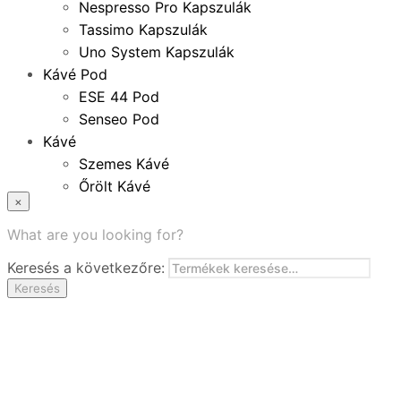
Nespresso Pro Kapszulák
Tassimo Kapszulák
Uno System Kapszulák
Kávé Pod
ESE 44 Pod
Senseo Pod
Kávé
Szemes Kávé
Őrölt Kávé
×
Specialitások
Instant Kávé
What are you looking for?
Instant Italok
Keresés a következőre:
Zacskó Tea
Keresés
Tartozékok
Ajánlatok