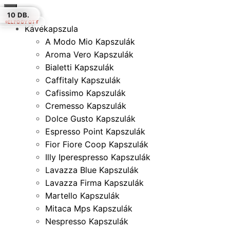
×
10 DB
50 DB.
10 DB.
20 DB.
50 DB.
10 DB.
10 DB.
ELFOGYOTT
Kávékapszula
A Modo Mio Kapszulák
Aroma Vero Kapszulák
Bialetti Kapszulák
Caffitaly Kapszulák
Cafissimo Kapszulák
Cremesso Kapszulák
Dolce Gusto Kapszulák
Espresso Point Kapszulák
Fior Fiore Coop Kapszulák
Illy Iperespresso Kapszulák
Lavazza Blue Kapszulák
Lavazza Firma Kapszulák
Martello Kapszulák
Mitaca Mps Kapszulák
Nespresso Kapszulák