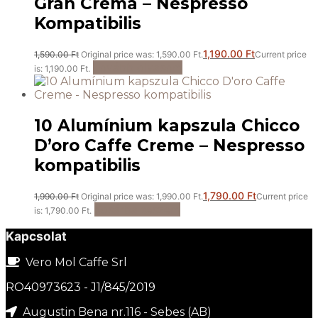
Gran Crema – Nespresso
Kompatibilis
1,190.00
Ft
1,590.00
Ft
Original price was: 1,590.00 Ft.
Current price
Tovább olvasom
is: 1,190.00 Ft.
10 Alumínium kapszula Chicco
D’oro Caffe Creme – Nespresso
kompatibilis
1,790.00
Ft
1,990.00
Ft
Original price was: 1,990.00 Ft.
Current price
Kosárba teszem
is: 1,790.00 Ft.
Kapcsolat
Vero Mol Caffe Srl
RO40973623 - J1/845/2019
Augustin Bena nr.116 - Sebes (AB)