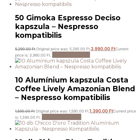
50 Gimoka Espresso Deciso
kapszula – Nespresso
kompatibilis
3,990.00
Ft
5,290.00
Ft
Original price was: 5,290.00 Ft.
Current
Kosárba teszem
price is: 3,990.00 Ft.
10 Alumínium kapszula Costa
Coffee Lively Amazonian Blend
– Nespresso kompatibilis
1,390.00
Ft
1,590.00
Ft
Original price was: 1,590.00 Ft.
Current price
Tovább olvasom
is: 1,390.00 Ft.