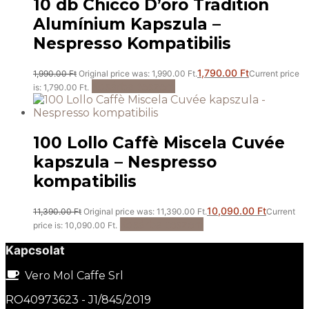
10 db Chicco D’oro Tradition
Alumínium Kapszula –
Nespresso Kompatibilis
1,790.00
Ft
1,990.00
Ft
Original price was: 1,990.00 Ft.
Current price
Kosárba teszem
is: 1,790.00 Ft.
100 Lollo Caffè Miscela Cuvée
kapszula – Nespresso
kompatibilis
10,090.00
Ft
11,390.00
Ft
Original price was: 11,390.00 Ft.
Current
Kosárba teszem
price is: 10,090.00 Ft.
Kapcsolat
Vero Mol Caffe Srl
RO40973623 - J1/845/2019