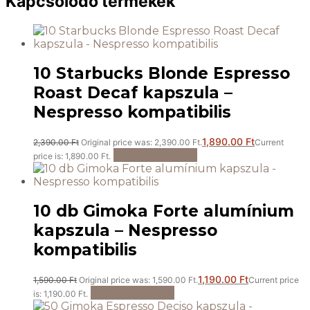
Kapcsolódó termékek
10 Starbucks Blonde Espresso
Roast Decaf kapszula –
Nespresso kompatibilis
1,890.00
Ft
2,390.00
Ft
Original price was: 2,390.00 Ft.
Current
Kosárba teszem
price is: 1,890.00 Ft.
10 db Gimoka Forte alumínium
kapszula – Nespresso
kompatibilis
1,190.00
Ft
1,590.00
Ft
Original price was: 1,590.00 Ft.
Current price
Kosárba teszem
is: 1,190.00 Ft.