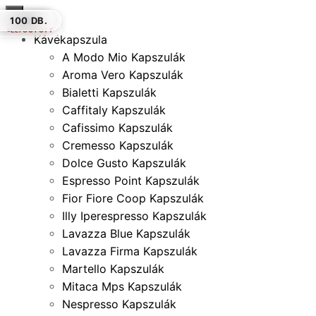
×
100 DB.
10 DB.
10 DB.
50 DB.
10 DB.
10 DB.
100 DB.
ELFOGYOTT
Kávékapszula
A Modo Mio Kapszulák
Aroma Vero Kapszulák
Bialetti Kapszulák
Caffitaly Kapszulák
Cafissimo Kapszulák
Cremesso Kapszulák
Dolce Gusto Kapszulák
Espresso Point Kapszulák
Fior Fiore Coop Kapszulák
Illy Iperespresso Kapszulák
Lavazza Blue Kapszulák
Lavazza Firma Kapszulák
Martello Kapszulák
Mitaca Mps Kapszulák
Nespresso Kapszulák