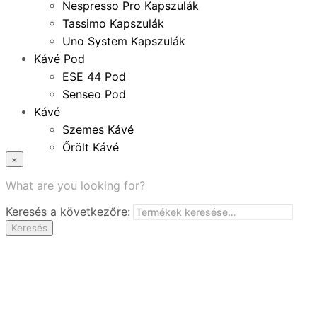
Nespresso Pro Kapszulák
Tassimo Kapszulák
Uno System Kapszulák
Kávé Pod
ESE 44 Pod
Senseo Pod
Kávé
Szemes Kávé
Őrölt Kávé
×
Specialitások
Instant Kávé
What are you looking for?
Instant Italok
Keresés a következőre:
Zacskó Tea
Keresés
Tartozékok
Ajánlatok