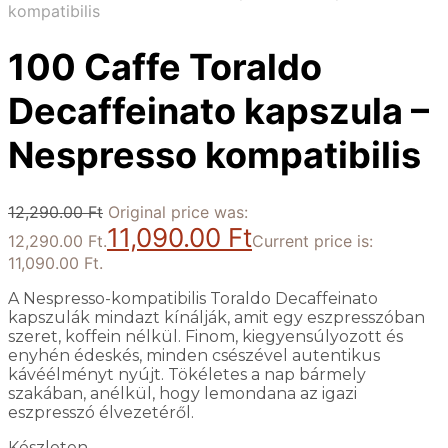
kompatibilis
100 Caffe Toraldo
Decaffeinato kapszula –
Nespresso kompatibilis
12,290.00
Ft
Original price was:
11,090.00
Ft
12,290.00 Ft.
Current price is:
11,090.00 Ft.
A Nespresso-kompatibilis Toraldo Decaffeinato
kapszulák mindazt kínálják, amit egy eszpresszóban
szeret, koffein nélkül. Finom, kiegyensúlyozott és
enyhén édeskés, minden csészével autentikus
kávéélményt nyújt. Tökéletes a nap bármely
szakában, anélkül, hogy lemondana az igazi
eszpresszó élvezetéről.
Készleten