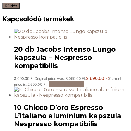
Kapcsolódó termékek
20 db Jacobs Intenso Lungo
kapszula – Nespresso
kompatibilis
2,690.00
Ft
3,090.00
Ft
Original price was: 3,090.00 Ft.
Current
Kosárba teszem
price is: 2,690.00 Ft.
10 Chicco D’oro Espresso
L’italiano alumínium kapszula –
Nespresso kompatibilis