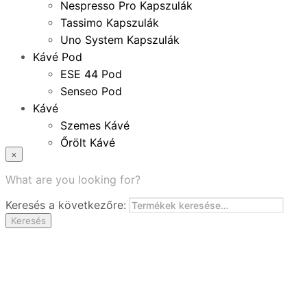
Nespresso Pro Kapszulák
Tassimo Kapszulák
Uno System Kapszulák
Kávé Pod
ESE 44 Pod
Senseo Pod
Kávé
Szemes Kávé
Őrölt Kávé
×
Specialitások
Instant Kávé
What are you looking for?
Instant Italok
Keresés a következőre:
Zacskó Tea
Keresés
Tartozékok
Ajánlatok