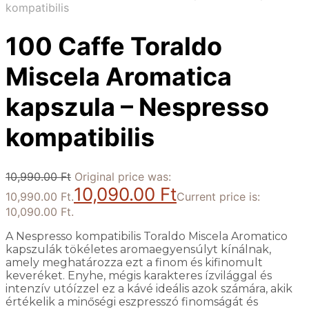
kompatibilis
100 Caffe Toraldo
Miscela Aromatica
kapszula – Nespresso
kompatibilis
10,990.00
Ft
Original price was:
10,090.00
Ft
10,990.00 Ft.
Current price is:
10,090.00 Ft.
A Nespresso kompatibilis Toraldo Miscela Aromatico
kapszulák tökéletes aromaegyensúlyt kínálnak,
amely meghatározza ezt a finom és kifinomult
keveréket. Enyhe, mégis karakteres ízvilággal és
intenzív utóízzel ez a kávé ideális azok számára, akik
értékelik a minőségi eszpresszó finomságát és