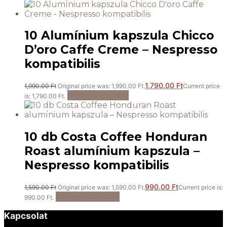
10 Alumínium kapszula Chicco
D’oro Caffe Creme – Nespresso
kompatibilis
1,790.00
Ft
1,990.00
Ft
Original price was: 1,990.00 Ft.
Current price
Kosárba teszem
is: 1,790.00 Ft.
10 db Costa Coffee Honduran
Roast alumínium kapszula –
Nespresso kompatibilis
990.00
Ft
1,590.00
Ft
Original price was: 1,590.00 Ft.
Current price is:
Tovább olvasom
990.00 Ft.
Kapcsolat