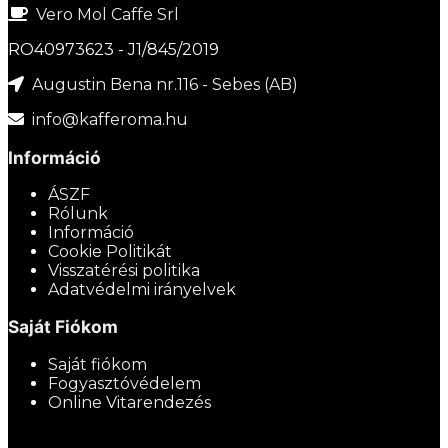
Vero Mol Caffe Srl
RO40973623 - J1/845/2019
Augustin Bena nr.116 - Sebes (AB)
info@kafferoma.hu
Információ
ÁSZF
Rólunk
Információ
Cookie Politikát
Visszatérési politika
Adatvédelmi irányelvek
Saját Fiókom
Saját fiókom
Fogyasztóvédelem
Online Vitarendezés