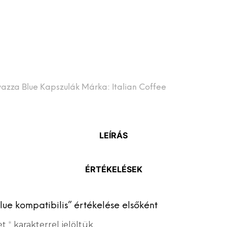
vazza Blue Kapszulák
Márka:
Italian Coffee
LEÍRÁS
ÉRTÉKELÉSEK
lue kompatibilis” értékelése elsőként
et
*
karakterrel jelöltük