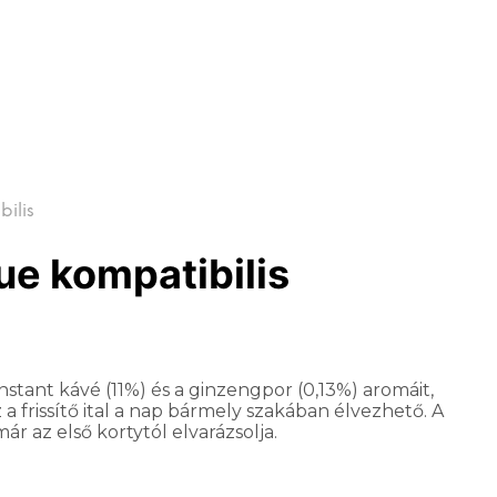
ilis
ue kompatibilis
nstant kávé (11%) és a ginzengpor (0,13%) aromáit,
a frissítő ital a nap bármely szakában élvezhető. A
r az első kortytól elvarázsolja.