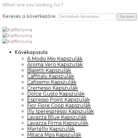
What are you looking for?
Keresés a következőre:
Keresés
Kávékapszula
A Modo Mio Kapszulák
Aroma Vero Kapszulák
Bialetti Kapszulák
Caffitaly Kapszulák
Cafissimo Kapszulák
Cremesso Kapszulák
Dolce Gusto Kapszulák
Espresso Point Kapszulák
Fior Fiore Coop Kapszulák
Illy Iperespresso Kapszulák
Lavazza Blue Kapszulák
Lavazza Firma Kapszulák
Martello Kapszulák
Mitaca Mps Kapszulák