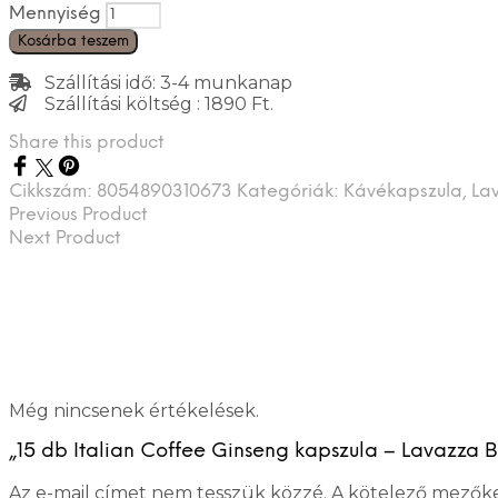
Mennyiség
Kosárba teszem
Szállítási idő: 3-4 munkanap
Szállítási költség : 1890 Ft.
Share this product
Cikkszám:
8054890310673
Kategóriák:
Kávékapszula
,
La
Previous Product
Next Product
Még nincsenek értékelések.
„15 db Italian Coffee Ginseng kapszula – Lavazza B
Az e-mail címet nem tesszük közzé.
A kötelező mezők