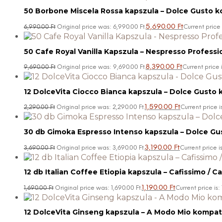
50 Borbone Miscela Rossa kapszula – Dolce Gusto ko
5,690.00
Ft
6,990.00
Ft
Original price was: 6,990.00 Ft.
Current price 
50 Cafe Royal Vanilla Kapszula – Nespresso Professi
8,390.00
Ft
9,690.00
Ft
Original price was: 9,690.00 Ft.
Current price i
12 DolceVita Ciocco Bianca kapszula – Dolce Gusto k
1,590.00
Ft
2,290.00
Ft
Original price was: 2,290.00 Ft.
Current price is
30 db Gimoka Espresso Intenso kapszula – Dolce Gus
3,190.00
Ft
3,690.00
Ft
Original price was: 3,690.00 Ft.
Current price is
12 db Italian Coffee Etiopia kapszula – Cafissimo / Ca
1,190.00
Ft
1,690.00
Ft
Original price was: 1,690.00 Ft.
Current price is: 
12 DolceVita Ginseng kapszula – A Modo Mio kompati