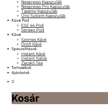
Nespresso Kapszulák
Nespresso Pro Kapszulák
Tassimo Kapszulák
Uno System Kapszulák
Kávé Pod
ESE 44 Pod
Senseo Pod
Kávé
Szemes Kávé
Őrölt Kávé
Specialitások
Instant Kávé
Instant Italok
Zacskó Tea
Tartozékok
Ajánlatok
0
Kosár