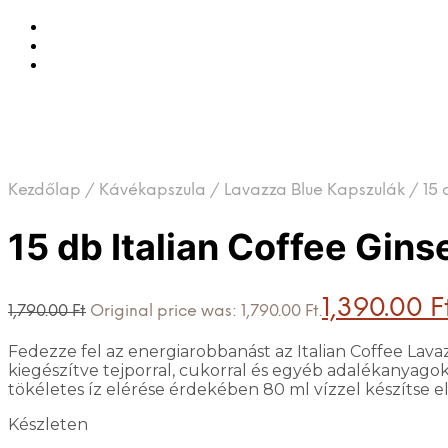
Kezdőlap
/
Kávékapszula
/
Lavazza Blue Kapszulák
/
15 
15 db Italian Coffee Gin
1,390.00
F
1,790.00
Ft
Original price was: 1,790.00 Ft.
Fedezze fel az energiarobbanást az Italian Coffee Lavaz
kiegészítve tejporral, cukorral és egyéb adalékanyagokk
tökéletes íz elérése érdekében 80 ml vízzel készítse e
Készleten