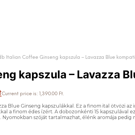
db Italian Coffee Ginseng kapszula – Lavazza Blue kompatib
seng kapszula – Lavazza Bl
t
Current price is: 1,390.00 Ft.
za Blue Ginseng kapszulákkal. Ez a finom ital ötvözi az i
al a finom édes ízért. A dobozonkénti 15 kapszulával ez 
l. Nyomokban szóját tartalmazhat, élénk aromája pedig má