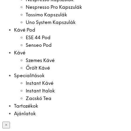
Nespresso Pro Kapszulák
Tassimo Kapszulák
Uno System Kapszulák
Kávé Pod
ESE 44 Pod
Senseo Pod
Kávé
Szemes Kávé
Őrölt Kávé
Specialitások
Instant Kávé
Instant Italok
Zacskó Tea
Tartozékok
Ajánlatok
×