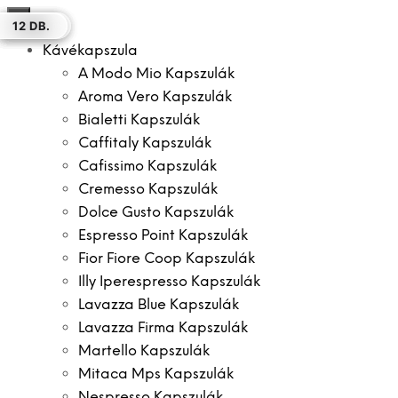
×
15 DB.
50 DB.
50 DB.
12 DB.
30 DB.
12 DB.
12 DB.
Kávékapszula
A Modo Mio Kapszulák
Aroma Vero Kapszulák
Bialetti Kapszulák
Caffitaly Kapszulák
Cafissimo Kapszulák
Cremesso Kapszulák
Dolce Gusto Kapszulák
Espresso Point Kapszulák
Fior Fiore Coop Kapszulák
Illy Iperespresso Kapszulák
Lavazza Blue Kapszulák
Lavazza Firma Kapszulák
Martello Kapszulák
Mitaca Mps Kapszulák
Nespresso Kapszulák