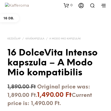
0
16 DB.
KEZDŐLAP
/
KÁVÉKAPSZULA
/
A MODO MIO KAPSZULÁK
16 DolceVita Intenso
kapszula – A Modo
Mio kompatibilis
1,890.00
Ft
Original price was:
1,490.00
Ft
1,890.00 Ft.
Current
price is: 1,490.00 Ft.