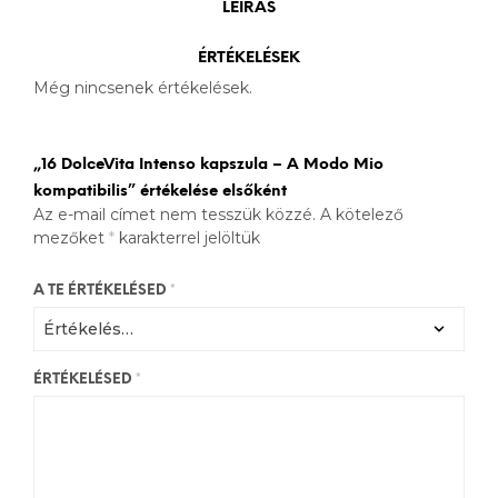
LEÍRÁS
ÉRTÉKELÉSEK
Még nincsenek értékelések.
„16 DolceVita Intenso kapszula – A Modo Mio
kompatibilis” értékelése elsőként
Az e-mail címet nem tesszük közzé.
A kötelező
mezőket
*
karakterrel jelöltük
A TE ÉRTÉKELÉSED
*
ÉRTÉKELÉSED
*