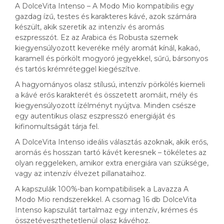
A DolceVita Intenso – A Modo Mio kompatibilis egy
gazdag ízű, testes és karakteres kávé, azok számára
készült, akik szeretik az intenzív és aromás
eszpresszót. Ez az Arabica és Robusta szemek
kiegyensúlyozott keveréke mély aromát kínál, kakaó,
karamell és pörkölt mogyoró jegyekkel, sűrű, bársonyos
és tartós krémréteggel kiegészítve.
A hagyományos olasz stílusú, intenzív pörkölés kiemeli
a kávé erős karakterét és összetett aromáit, mély és
kiegyensúlyozott ízélményt nyújtva. Minden csésze
egy autentikus olasz eszpresszó energiáját és
kifinomultságát tárja fel.
A DolceVita Intenso ideális választás azoknak, akik erős,
aromás és hosszan tartó kávét keresnek – tökéletes az
olyan reggeleken, amikor extra energiára van szüksége,
vagy az intenzív élvezet pillanataihoz.
A kapszulák 100%-ban kompatibilisek a Lavazza A
Modo Mio rendszerekkel. A csomag 16 db DolceVita
Intenso kapszulát tartalmaz egy intenzív, krémes és
összetéveszthetetlenül olasz kávéhoz.