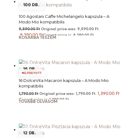
100 DB.
100 Agostani Caffe Michelangelo kapszula – A
Modo Mio kompatibilis
9,590.00
Ft
Original price was: 9,590.00 Ft.
8,390.00
Ft
Current price is: 8,390.00 Ft.
KOSÁRBA TESZEM
16 DB.
ELFOGYOTT
16 DolceVita Macaron kapszula – A Modo Mio
kompatibilis
1,390.00
Ft
1,790.00
Ft
Original price was: 1,790.00 Ft.
Current price is: 1,390.00 Ft.
TOVÁBB OLVASOM
12 DB.