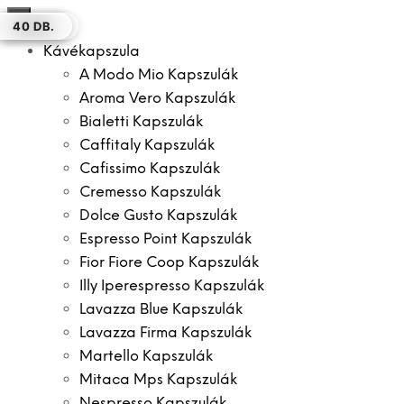
×
18 DB.
150 DB.
18 DB.
100 DB.
50 DB.
50 DB.
40 DB.
Kávékapszula
A Modo Mio Kapszulák
Aroma Vero Kapszulák
Bialetti Kapszulák
Caffitaly Kapszulák
Cafissimo Kapszulák
Cremesso Kapszulák
Dolce Gusto Kapszulák
Espresso Point Kapszulák
Fior Fiore Coop Kapszulák
Illy Iperespresso Kapszulák
Lavazza Blue Kapszulák
Lavazza Firma Kapszulák
Martello Kapszulák
Mitaca Mps Kapszulák
Nespresso Kapszulák