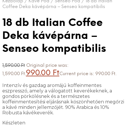
Kezdőlap
/
Kávé Pod
/
Senseo Pod
/
18 db Italian
Coffee Deka kávépárna – Senseo kompatibilis
18 db Italian Coffee
Deka kávépárna –
Senseo kompatibilis
1,590.00
Ft
Original price was:
990.00
Ft
1,590.00 Ft.
Current price is: 990.00 Ft.
Intenzív és gazdag aromájú koffeinmentes
eszpresszó, amely a válogatott keverékeknek, a
gondos pörkölésnek és a természetes
koffeinmentesítési eljárásnak köszönhetően megőrzi
a kávé minden jellemzőjét. 90% Arabica és 10%
Robusta kávékeverék.
Készleten