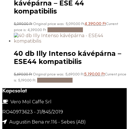
kávépárna – ESE 44
kompatibilis
4,390.00
Ft
5,090.00
Ft
Original price was: 5,090.00 Ft.
Current
Kosárba teszem
price is: 4,390.00 Ft.
40 db Illy Intenso kávépárna –
ESE44 kompatibilis
5,190.00
Ft
5,690.00
Ft
Original price was: 5,690.00 Ft.
Current price
Kosárba teszem
is: 5,190.00 Ft.
Kapcsolat
Vero Mol Caffe Srl
RO40973623 - J1/845/2019
Augustin Bena nr.116 - Sebes (AB)