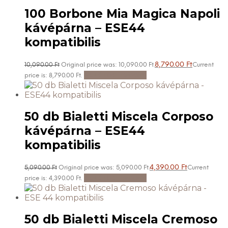
100 Borbone Mia Magica Napoli
kávépárna – ESE44
kompatibilis
8,790.00
Ft
10,090.00
Ft
Original price was: 10,090.00 Ft.
Current
Kosárba teszem
price is: 8,790.00 Ft.
50 db Bialetti Miscela Corposo
kávépárna – ESE44
kompatibilis
4,390.00
Ft
5,090.00
Ft
Original price was: 5,090.00 Ft.
Current
Kosárba teszem
price is: 4,390.00 Ft.
50 db Bialetti Miscela Cremoso