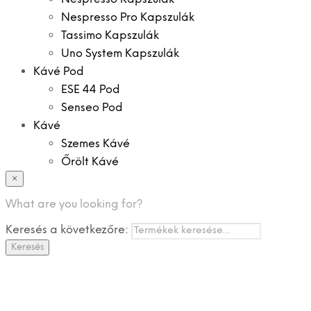
Nespresso Pro Kapszulák
Tassimo Kapszulák
Uno System Kapszulák
Kávé Pod
ESE 44 Pod
Senseo Pod
Kávé
Szemes Kávé
Őrölt Kávé
×
Specialitások
Instant Kávé
What are you looking for?
Instant Italok
Keresés a következőre:
Zacskó Tea
Keresés
Tartozékok
Ajánlatok