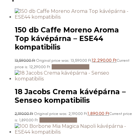
150 db Caffe Moreno Aroma
Top kávépárna – ESE44
kompatibilis
12,290.00
Ft
13,590.00
Ft
Original price was: 13,590.00 Ft.
Current
Kosárba teszem
price is: 12,290.00 Ft.
18 Jacobs Crema kávépárna –
Senseo kompatibilis
1,890.00
Ft
2,190.00
Ft
Original price was: 2,190.00 Ft.
Current price
Kosárba teszem
is: 1,890.00 Ft.