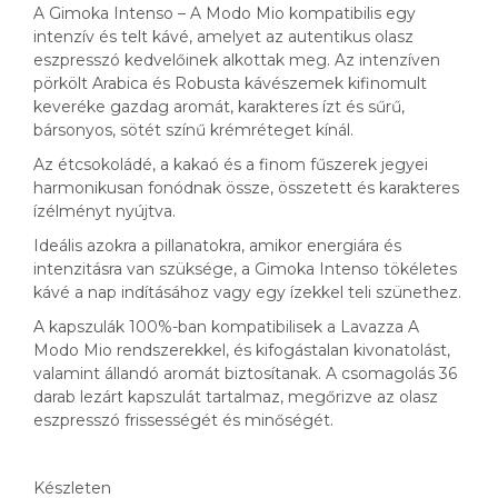
A Gimoka Intenso – A Modo Mio kompatibilis egy
intenzív és telt kávé, amelyet az autentikus olasz
eszpresszó kedvelőinek alkottak meg. Az intenzíven
pörkölt Arabica és Robusta kávészemek kifinomult
keveréke gazdag aromát, karakteres ízt és sűrű,
bársonyos, sötét színű krémréteget kínál.
Az étcsokoládé, a kakaó és a finom fűszerek jegyei
harmonikusan fonódnak össze, összetett és karakteres
ízélményt nyújtva.
Ideális azokra a pillanatokra, amikor energiára és
intenzitásra van szüksége, a Gimoka Intenso tökéletes
kávé a nap indításához vagy egy ízekkel teli szünethez.
A kapszulák 100%-ban kompatibilisek a Lavazza A
Modo Mio rendszerekkel, és kifogástalan kivonatolást,
valamint állandó aromát biztosítanak. A csomagolás 36
darab lezárt kapszulát tartalmaz, megőrizve az olasz
eszpresszó frissességét és minőségét.
Készleten