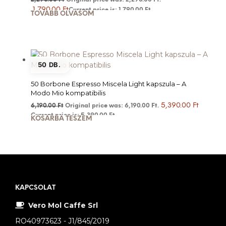
1,790.00
Ft
Current price is: 1,790.00 Ft.
TOVÁBB OLVASOM
50 DB.
50 Borbone Espresso Miscela Light kapszula – A
Modo Mio kompatibilis
5,390.00
Ft
6,190.00
Ft
Original price was: 6,190.00 Ft.
Current price is: 5,390.00 Ft.
KOSÁRBA TESZEM
KAPCSOLAT
Vero Mol Caffe Srl
RO40973623 - J1/845/2019