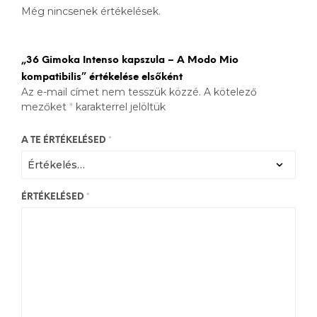
Még nincsenek értékelések.
„36 Gimoka Intenso kapszula – A Modo Mio
kompatibilis” értékelése elsőként
Az e-mail címet nem tesszük közzé.
A kötelező
mezőket
*
karakterrel jelöltük
A TE ÉRTÉKELÉSED
*
ÉRTÉKELÉSED
*