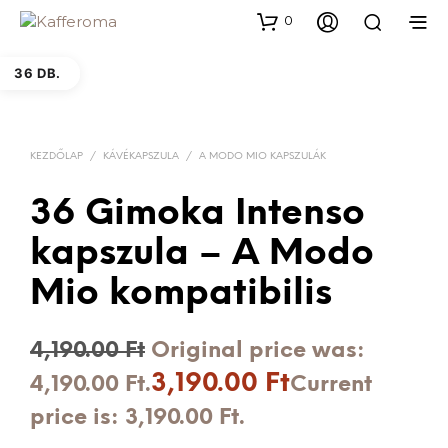
0
36 DB.
KEZDŐLAP
/
KÁVÉKAPSZULA
/
A MODO MIO KAPSZULÁK
36 Gimoka Intenso
kapszula – A Modo
Mio kompatibilis
4,190.00
Ft
Original price was:
3,190.00
Ft
4,190.00 Ft.
Current
price is: 3,190.00 Ft.