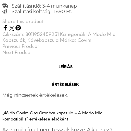
Szállítási idő: 3-4 munkanap
Szállítási költség : 1890 Ft.
Share this product
Cikkszám:
8011952459251
Kategóriák:
A Modo Mio
Kapszulák
,
Kávékapszula
Márka:
Covim
Previous Product
Next Product
LEÍRÁS
ÉRTÉKELÉSEK
Még nincsenek értékelések.
„48 db Covim Ora Granbar kapszula – A Modo Mio
kompatibilis” értékelése elsőként
Az e-mail címet nem tesszük közzé.
A kötelező