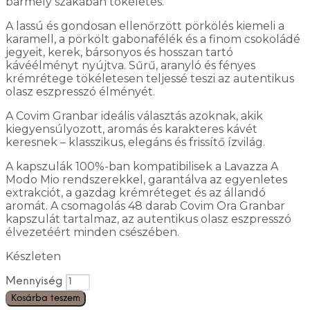
bármely szakában tökéletes.
A lassú és gondosan ellenőrzött pörkölés kiemeli a
karamell, a pörkölt gabonafélék és a finom csokoládé
jegyeit, kerek, bársonyos és hosszan tartó
kávéélményt nyújtva. Sűrű, aranyló és fényes
krémrétege tökéletesen teljessé teszi az autentikus
olasz eszpresszó élményét.
A Covim Granbar ideális választás azoknak, akik
kiegyensúlyozott, aromás és karakteres kávét
keresnek – klasszikus, elegáns és frissítő ízvilág.
A kapszulák 100%-ban kompatibilisek a Lavazza A
Modo Mio rendszerekkel, garantálva az egyenletes
extrakciót, a gazdag krémréteget és az állandó
aromát. A csomagolás 48 darab Covim Ora Granbar
kapszulát tartalmaz, az autentikus olasz eszpresszó
élvezetéért minden csészében.
Készleten
Mennyiség
Kosárba teszem