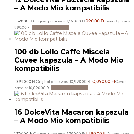
– A Modo Mio kompatibilis
990.00
Ft
1,590.00
Ft
Original price was: 1,590.00 Ft.
Current price is:
Kosárba teszem
990.00 Ft.
100 db Lollo Caffe Miscela
Cuvee kapszula – A Modo Mio
kompatibilis
10,090.00
Ft
10,990.00
Ft
Original price was: 10,990.00 Ft.
Current
Kosárba teszem
price is: 10,090.00 Ft.
16 DolceVita Macaron kapszula
– A Modo Mio kompatibilis
1,390.00
Ft
1,790.00
Ft
Original price was: 1,790.00 Ft.
Current price