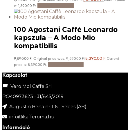
Tovább olvasom
is: 1,390.00 Ft.
100 Agostani Caffè Leonardo
kapszula – A Modo Mio
kompatibilis
8,390.00
Ft
9,590.00
Ft
Original price was: 9,590.00 Ft.
Current
Kosárba teszem
price is: 8,390.00 Ft.
Kapcsolat
Vero Mol Caffe Srl
RO40973623 - J1/845/2019
Augustin Bena nr.116 - Sebes (AB)
info@kafferoma.hu
Információ