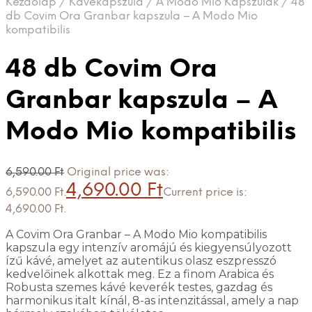
Kezdőlap
/
Kávékapszula
/
A Modo Mio Kapszulák
/
48
db Covim Ora Granbar kapszula – A Modo Mio
kompatibilis
48 db Covim Ora
Granbar kapszula – A
Modo Mio kompatibilis
6,590.00
Ft
Original price was:
4,690.00
Ft
6,590.00 Ft.
Current price is:
4,690.00 Ft.
A Covim Ora Granbar – A Modo Mio kompatibilis
kapszula egy intenzív aromájú és kiegyensúlyozott
ízű kávé, amelyet az autentikus olasz eszpresszó
kedvelőinek alkottak meg. Ez a finom Arabica és
Robusta szemes kávé keverék testes, gazdag és
harmonikus italt kínál, 8-as intenzitással, amely a nap