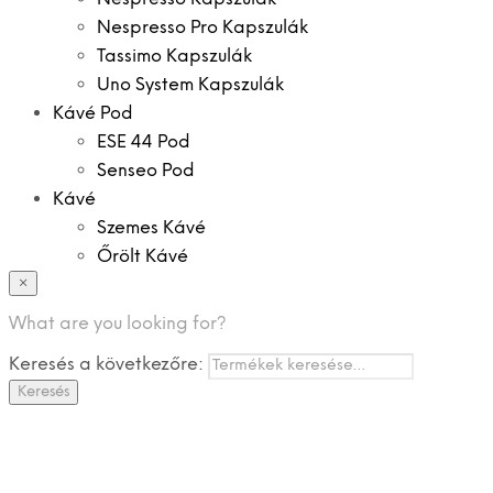
Nespresso Pro Kapszulák
Tassimo Kapszulák
Uno System Kapszulák
Kávé Pod
ESE 44 Pod
Senseo Pod
Kávé
Szemes Kávé
Őrölt Kávé
×
Specialitások
Instant Kávé
What are you looking for?
Instant Italok
Keresés a következőre:
Zacskó Tea
Keresés
Tartozékok
Ajánlatok