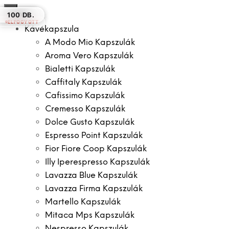
×
48 DB.
100 DB.
100 DB.
12 DB.
100 DB.
16 DB.
100 DB.
ELFOGYOTT
Kávékapszula
A Modo Mio Kapszulák
Aroma Vero Kapszulák
Bialetti Kapszulák
Caffitaly Kapszulák
Cafissimo Kapszulák
Cremesso Kapszulák
Dolce Gusto Kapszulák
Espresso Point Kapszulák
Fior Fiore Coop Kapszulák
Illy Iperespresso Kapszulák
Lavazza Blue Kapszulák
Lavazza Firma Kapszulák
Martello Kapszulák
Mitaca Mps Kapszulák
Nespresso Kapszulák