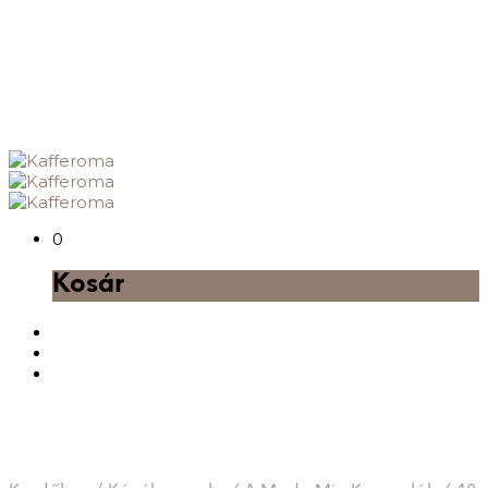
0
Kosár