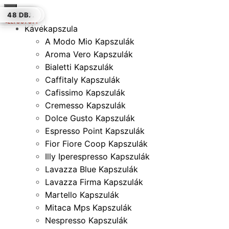
×
48 DB.
16 DB.
12 DB.
100 DB.
16 DB.
100 DB.
48 DB.
ELFOGYOTT
Kávékapszula
A Modo Mio Kapszulák
Aroma Vero Kapszulák
Bialetti Kapszulák
Caffitaly Kapszulák
Cafissimo Kapszulák
Cremesso Kapszulák
Dolce Gusto Kapszulák
Espresso Point Kapszulák
Fior Fiore Coop Kapszulák
Illy Iperespresso Kapszulák
Lavazza Blue Kapszulák
Lavazza Firma Kapszulák
Martello Kapszulák
Mitaca Mps Kapszulák
Nespresso Kapszulák