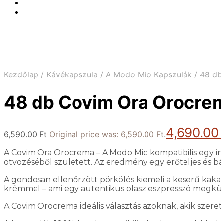
Kezdőlap
/
Kávékapszula
/
A Modo Mio Kapszulák
/
48 db
48 db Covim Ora Orocrem
4,690.0
6,590.00
Ft
Original price was: 6,590.00 Ft.
A Covim Ora Orocrema – A Modo Mio kompatibilis egy i
ötvözéséből született. Az eredmény egy erőteljes és bá
A gondosan ellenőrzött pörkölés kiemeli a keserű kakaó
krémmel – ami egy autentikus olasz eszpresszó megkü
A Covim Orocrema ideális választás azoknak, akik szereti