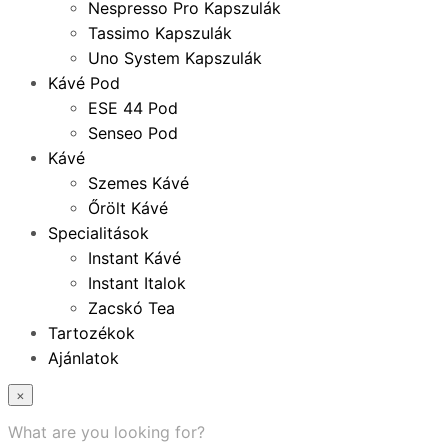
Nespresso Pro Kapszulák
Tassimo Kapszulák
Uno System Kapszulák
Kávé Pod
ESE 44 Pod
Senseo Pod
Kávé
Szemes Kávé
Őrölt Kávé
Specialitások
Instant Kávé
Instant Italok
Zacskó Tea
Tartozékok
Ajánlatok
×
What are you looking for?