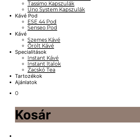
Tassimo Kapszulák
Uno System Kapszulák
Kávé Pod
ESE 44 Pod
Senseo Pod
Kávé
Szemes Kávé
Őrölt Kávé
Specialitások
Instant Kávé
Instant Italok
Zacskó Tea
Tartozékok
Ajánlatok
0
Kosár