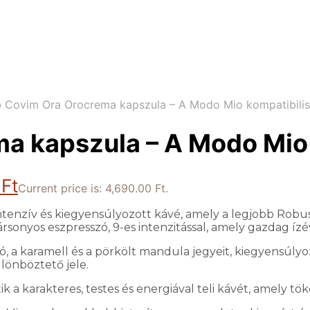
 Covim Ora Orocrema kapszula – A Modo Mio kompatibilis
a kapszula – A Modo Mio 
0
Ft
Current price is: 4,690.00 Ft.
ntenzív és kiegyensúlyozott kávé, amely a legjobb Robu
rsonyos eszpresszó, 9-es intenzitással, amely gazdag ízé
, a karamell és a pörkölt mandula jegyeit, kiegyensúlyoz
lönböztető jele.
k a karakteres, testes és energiával teli kávét, amely tö