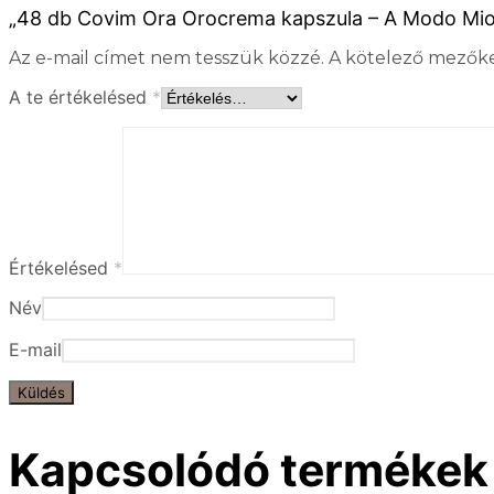
„48 db Covim Ora Orocrema kapszula – A Modo Mio k
Az e-mail címet nem tesszük közzé.
A kötelező mezők
A te értékelésed
*
Értékelésed
*
Név
E-mail
Kapcsolódó termékek