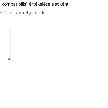
ompatibilis” értékelése elsőként
et
*
karakterrel jelöltük