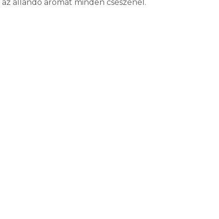
s az állandó aromát minden csészénél.