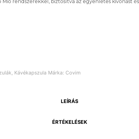
Mio rendszerekkel, biztosítva az egyenletes kivonást é
zulák
,
Kávékapszula
Márka:
Covim
LEÍRÁS
ÉRTÉKELÉSEK