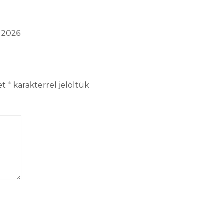
s 2026
et
*
karakterrel jelöltük