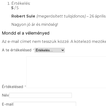
Értékelés:
5
/ 5
Robert Sule
(megerősített tulajdonos)
–
26 áprili
Nagyon jó ár és minőség!
Mondd el a véleményed
Az e-mail címet nem tesszük közzé.
A kötelező mezők
A te értékelésed
*
Értékelésed
*
Név
E-mail