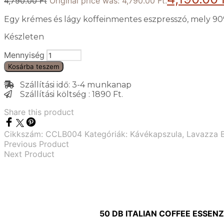
4,790.00
Ft
Original price was: 4,790.00 Ft.
Egy krémes és lágy koffeinmentes eszpresszó, mely 90%
Készleten
Mennyiség
Kosárba teszem
Szállítási idő: 3-4 munkanap
Szállítási költség : 1890 Ft.
Share this product
Cikkszám:
CCLB004
Kategóriák:
Kávékapszula
,
Lavazza B
Previous Product
Next Product
50 DB ITALIAN COFFEE ESSEN