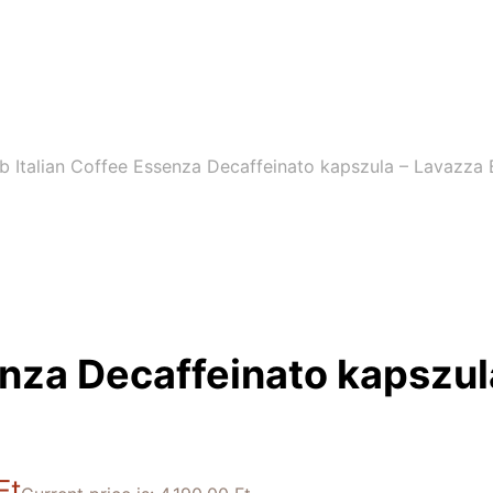
 Italian Coffee Essenza Decaffeinato kapszula – Lavazza B
enza Decaffeinato kapszul
Ft