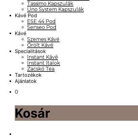
Tassimo Kapszulák
Uno System Kapszulák
Kávé Pod
ESE 44 Pod
Senseo Pod
Kávé
Szemes Kávé
Őrölt Kávé
Specialitások
Instant Kávé
Instant Italok
Zacskó Tea
Tartozékok
Ajánlatok
0
Kosár