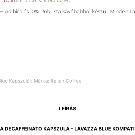
Current price is: 4,190.00 Ft.
 Arabica és 10% Robusta kávébabból készül. Minden Lava
lue Kapszulák
Márka:
Italian Coffee
LEÍRÁS
ZA DECAFFEINATO KAPSZULA – LAVAZZA BLUE KOMPATIB