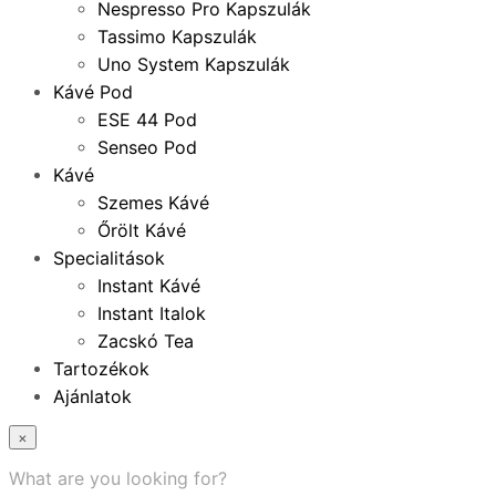
Nespresso Pro Kapszulák
Tassimo Kapszulák
Uno System Kapszulák
Kávé Pod
ESE 44 Pod
Senseo Pod
Kávé
Szemes Kávé
Őrölt Kávé
Specialitások
Instant Kávé
Instant Italok
Zacskó Tea
Tartozékok
Ajánlatok
×
What are you looking for?