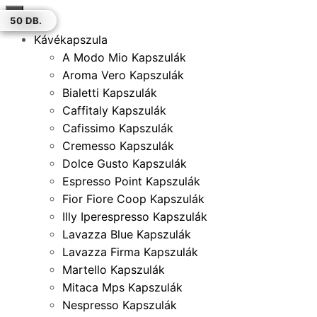
×
50 DB.
30 DB.
30 DB.
12 DB.
12 DB.
30 DB.
50 DB.
Kávékapszula
A Modo Mio Kapszulák
Aroma Vero Kapszulák
Bialetti Kapszulák
Caffitaly Kapszulák
Cafissimo Kapszulák
Cremesso Kapszulák
Dolce Gusto Kapszulák
Espresso Point Kapszulák
Fior Fiore Coop Kapszulák
Illy Iperespresso Kapszulák
Lavazza Blue Kapszulák
Lavazza Firma Kapszulák
Martello Kapszulák
Mitaca Mps Kapszulák
Nespresso Kapszulák