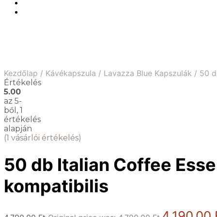
Kezdőlap
/
Kávékapszula
/
Lavazza Blue Kapszulák
/
50 db
Értékelés
5.00
az 5-
ből,
1
értékelés
alapján
(
1
vásárlói értékelés)
50 db Italian Coffee Ess
kompatibilis
4,190.00