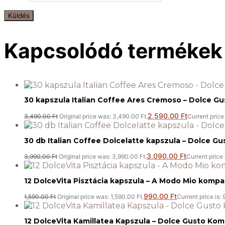
Kapcsolódó termékek
30 kapszula Italian Coffee Ares Cremoso – Dolce Gu
2,590.00
Ft
3,490.00
Ft
Original price was: 3,490.00 Ft.
Current price 
30 db Italian Coffee Dolcelatte kapszula – Dolce Gu
3,090.00
Ft
3,990.00
Ft
Original price was: 3,990.00 Ft.
Current price 
12 DolceVita Pisztácia kapszula – A Modo Mio kompat
990.00
Ft
1,590.00
Ft
Original price was: 1,590.00 Ft.
Current price is: 
12 DolceVita Kamillatea Kapszula – Dolce Gusto Komp