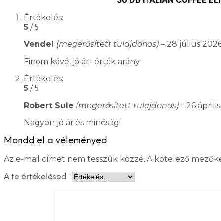
Értékelés:
5
/ 5
Vendel
(megerősített tulajdonos)
–
28 július 202
Finom kávé, jó ár- érték arány
Értékelés:
5
/ 5
Robert Sule
(megerősített tulajdonos)
–
26 áprili
Nagyon jó ár és minőség!
Mondd el a véleményed
Az e-mail címet nem tesszük közzé.
A kötelező mezők
A te értékelésed
*