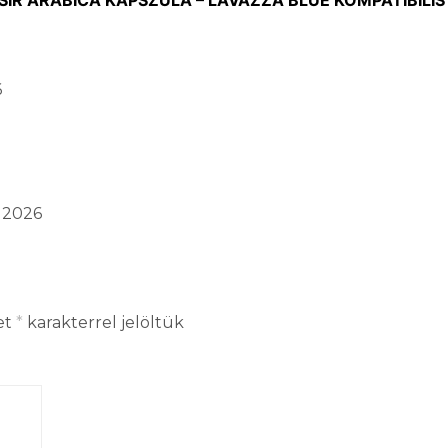
6
s 2026
et
*
karakterrel jelöltük