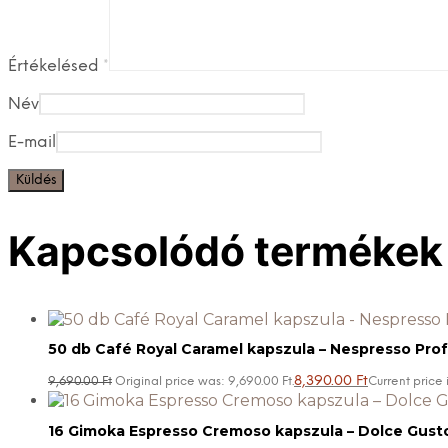
Értékelésed
*
Név
E-mail
Kapcsolódó termékek
50 db Café Royal Caramel kapszula – Nespresso Prof
8,390.00
Ft
9,690.00
Ft
Original price was: 9,690.00 Ft.
Current price i
16 Gimoka Espresso Cremoso kapszula – Dolce Gusto