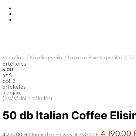
Kezdőlap
/
Kávékapszula
/
Lavazza Blue Kapszulák
/
50 
Értékelés
5.00
az 5-
ből,
2
értékelés
alapján
(
2
vásárlói értékelés)
50 db Italian Coffee Elis
4,190.00
4,790.00
Ft
Original price was: 4,790.00 Ft.