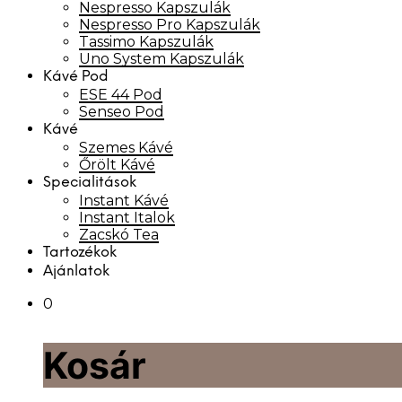
Nespresso Kapszulák
Nespresso Pro Kapszulák
Tassimo Kapszulák
Uno System Kapszulák
Kávé Pod
ESE 44 Pod
Senseo Pod
Kávé
Szemes Kávé
Őrölt Kávé
Specialitások
Instant Kávé
Instant Italok
Zacskó Tea
Tartozékok
Ajánlatok
0
Kosár