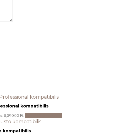
essional kompatibilis
Kosárba teszem
s: 8,390.00 Ft.
 kompatibilis