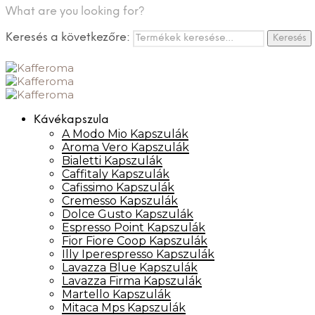
What are you looking for?
Keresés a következőre:
Keresés
Kávékapszula
A Modo Mio Kapszulák
Aroma Vero Kapszulák
Bialetti Kapszulák
Caffitaly Kapszulák
Cafissimo Kapszulák
Cremesso Kapszulák
Dolce Gusto Kapszulák
Espresso Point Kapszulák
Fior Fiore Coop Kapszulák
Illy Iperespresso Kapszulák
Lavazza Blue Kapszulák
Lavazza Firma Kapszulák
Martello Kapszulák
Mitaca Mps Kapszulák