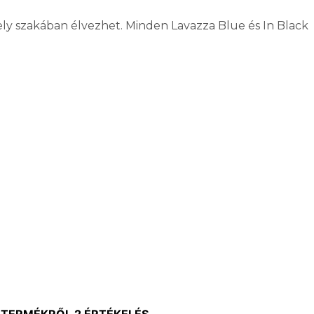
ely szakában élvezhet. Minden Lavazza Blue és In Black
TERMÉKRŐL 2 ÉRTÉKELÉS