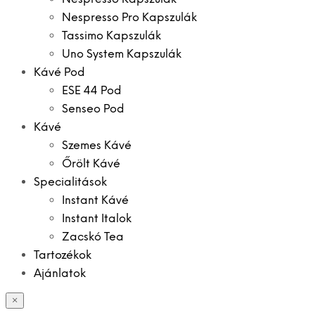
Nespresso Pro Kapszulák
Tassimo Kapszulák
Uno System Kapszulák
Kávé Pod
ESE 44 Pod
Senseo Pod
Kávé
Szemes Kávé
Őrölt Kávé
Specialitások
Instant Kávé
Instant Italok
Zacskó Tea
Tartozékok
Ajánlatok
×