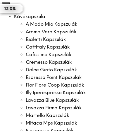
×
50 DB.
50 DB.
16 DB.
12 DB.
12 DB.
30 DB.
12 DB.
Kávékapszula
A Modo Mio Kapszulák
Aroma Vero Kapszulák
Bialetti Kapszulák
Caffitaly Kapszulák
Cafissimo Kapszulák
Cremesso Kapszulák
Dolce Gusto Kapszulák
Espresso Point Kapszulák
Fior Fiore Coop Kapszulák
Illy Iperespresso Kapszulák
Lavazza Blue Kapszulák
Lavazza Firma Kapszulák
Martello Kapszulák
Mitaca Mps Kapszulák
Nespresso Kapszulák