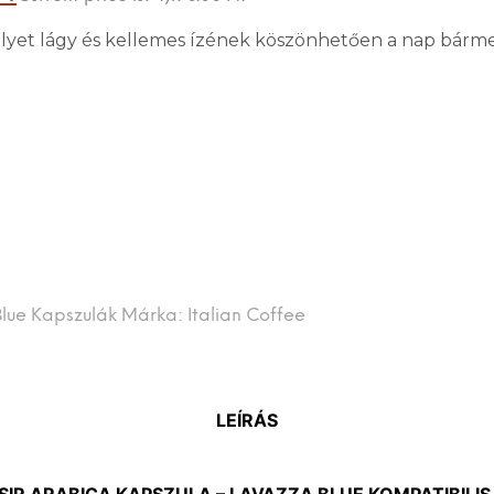
melyet lágy és kellemes ízének köszönhetően a nap bárm
lue Kapszulák
Márka:
Italian Coffee
LEÍRÁS
ISIR ARABICA KAPSZULA – LAVAZZA BLUE KOMPATIBILIS