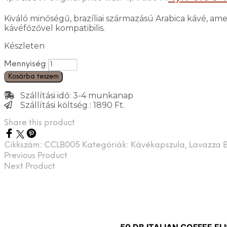
Kiváló minőségű, brazíliai származású Arabica kávé, a
kávéfőzővel kompatibilis.
Készleten
Mennyiség
Kosárba teszem
Szállítási idő: 3-4 munkanap
Szállítási költség : 1890 Ft.
Share this product
Cikkszám:
CCLB005
Kategóriák:
Kávékapszula
,
Lavazza B
Previous Product
Next Product
50 DB ITALIAN COFFEE EL