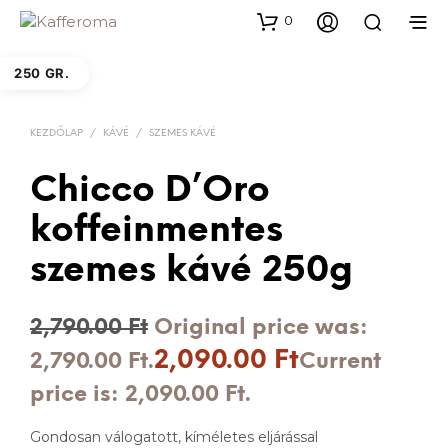
0
250 GR.
KEZDŐLAP
/
KÁVÉ
/
SZEMES KÁVÉ
Chicco D’Oro
koffeinmentes
szemes kávé 250g
2,790.00
Ft
Original price was:
2,090.00
Ft
2,790.00 Ft.
Current
price is: 2,090.00 Ft.
Gondosan válogatott, kíméletes eljárással