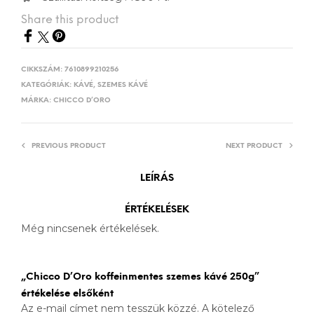
Share this product
CIKKSZÁM:
7610899210256
KATEGÓRIÁK:
KÁVÉ
,
SZEMES KÁVÉ
MÁRKA:
CHICCO D’ORO
PREVIOUS PRODUCT
NEXT PRODUCT
LEÍRÁS
ÉRTÉKELÉSEK
Még nincsenek értékelések.
„Chicco D’Oro koffeinmentes szemes kávé 250g”
értékelése elsőként
Az e-mail címet nem tesszük közzé.
A kötelező