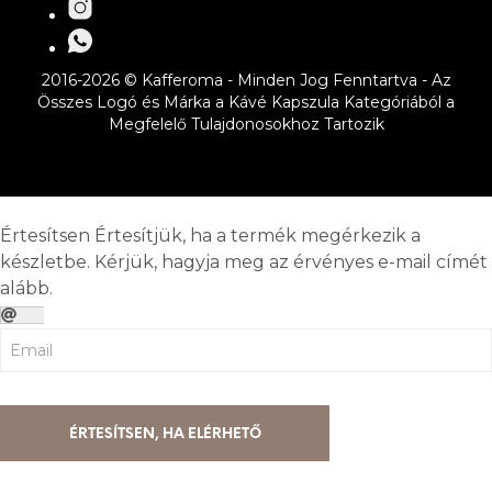
2016-2026 © Kafferoma - Minden Jog Fenntartva - Az
Összes Logó és Márka a Kávé Kapszula Kategóriából a
Megfelelő Tulajdonosokhoz Tartozik
Értesítsen
Értesítjük, ha a termék megérkezik a
készletbe. Kérjük, hagyja meg az érvényes e-mail címét
alább.
ÉRTESÍTSEN, HA ELÉRHETŐ