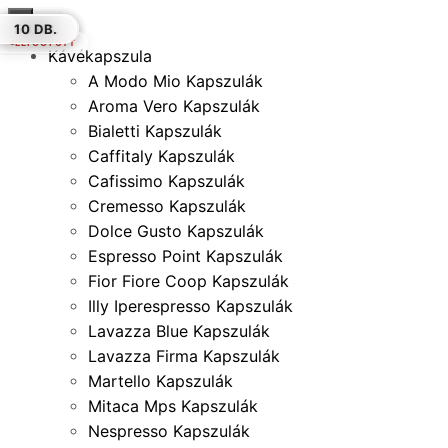
×
10 DB.
10 DB.
20 DB.
10 DB.
18 DB.
50 DB.
10 DB.
ELFOGYOTT
Kávékapszula
A Modo Mio Kapszulák
Aroma Vero Kapszulák
Bialetti Kapszulák
Caffitaly Kapszulák
Cafissimo Kapszulák
Cremesso Kapszulák
Dolce Gusto Kapszulák
Espresso Point Kapszulák
Fior Fiore Coop Kapszulák
Illy Iperespresso Kapszulák
Lavazza Blue Kapszulák
Lavazza Firma Kapszulák
Martello Kapszulák
Mitaca Mps Kapszulák
Nespresso Kapszulák