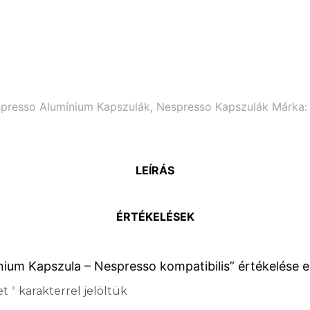
presso Alumínium Kapszulák
,
Nespresso Kapszulák
Márka
LEÍRÁS
ÉRTÉKELÉSEK
ium Kapszula – Nespresso kompatibilis” értékelése e
et
*
karakterrel jelöltük