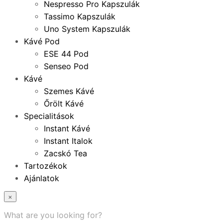
Nespresso Pro Kapszulák
Tassimo Kapszulák
Uno System Kapszulák
Kávé Pod
ESE 44 Pod
Senseo Pod
Kávé
Szemes Kávé
Őrölt Kávé
Specialitások
Instant Kávé
Instant Italok
Zacskó Tea
Tartozékok
Ajánlatok
×
What are you looking for?