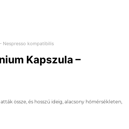
– Nespresso kompatibilis
ínium Kapszula –
atták össze, és hosszú ideig, alacsony hőmérsékleten,