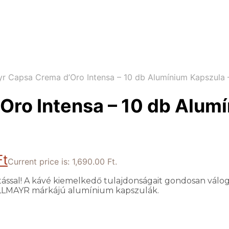
r Capsa Crema d’Oro Intensa – 10 db Alumínium Kapszula 
Oro Intensa – 10 db Alum
Ft
Current price is: 1,690.00 Ft.
tással! A kávé kiemelkedő tulajdonságait gondosan válog
ALLMAYR márkájú alumínium kapszulák.