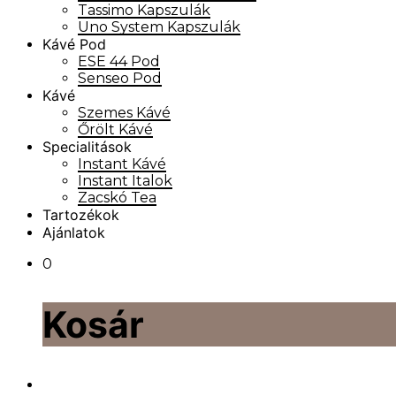
Tassimo Kapszulák
Uno System Kapszulák
Kávé Pod
ESE 44 Pod
Senseo Pod
Kávé
Szemes Kávé
Őrölt Kávé
Specialitások
Instant Kávé
Instant Italok
Zacskó Tea
Tartozékok
Ajánlatok
0
Kosár