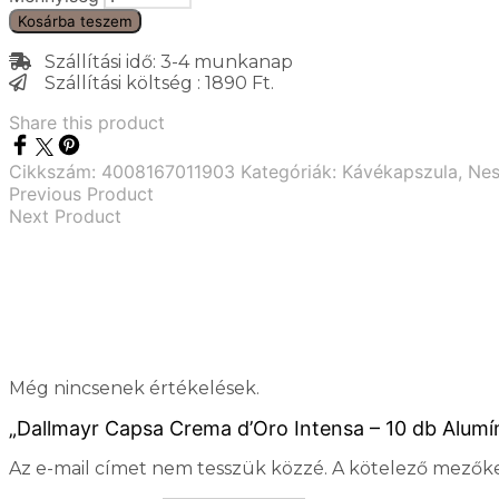
Kosárba teszem
Szállítási idő: 3-4 munkanap
Szállítási költség : 1890 Ft.
Share this product
Cikkszám:
4008167011903
Kategóriák:
Kávékapszula
,
Nes
Previous Product
Next Product
Még nincsenek értékelések.
„Dallmayr Capsa Crema d’Oro Intensa – 10 db Alumín
Az e-mail címet nem tesszük közzé.
A kötelező mezők