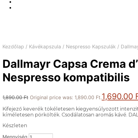
Kezdőlap
/
Kávékapszula
/
Nespresso Kapszulák
/
Dallmay
Dallmayr Capsa Crema d’
Nespresso kompatibilis
1,690.00
1,890.00
Ft
Original price was: 1,890.00 Ft.
Kifejező keverék tökéletesen kiegyensúlyozott intenzi
kíméletesen pörkölték. Csodálatosan aromás kávé. D
Készleten
Mennyiség