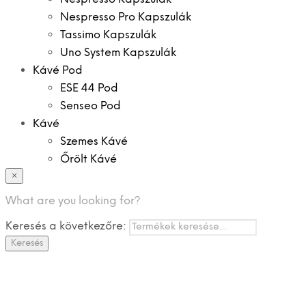
Nespresso Pro Kapszulák
Tassimo Kapszulák
Uno System Kapszulák
Kávé Pod
ESE 44 Pod
Senseo Pod
Kávé
Szemes Kávé
Őrölt Kávé
×
Specialitások
Instant Kávé
What are you looking for?
Instant Italok
Keresés a következőre:
Zacskó Tea
Keresés
Tartozékok
Ajánlatok