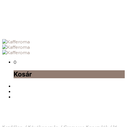
0
Kosár