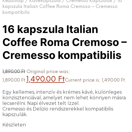
Kezdőlap
/
Kávékapszula
/
Cremesso Kapszulák
/
16
kapszula Italian Coffee Roma Cremoso – Cremesso
kompatibilis
16 kapszula Italian
Coffee Roma Cremoso –
Cremesso kompatibilis
1,890.00
Ft
Original price was:
1,490.00
Ft
1,890.00 Ft.
Current price is: 1,490.00 Ft.
Egy kellemes, intenzív és krémes kávé, különleges
konzisztenciával, amelyet nem lehet könnyen másra
lecserélni. Napi élvezet telt ízzel.
Cremesso és Delizio rendszerekkel kompatibilis
kapszulák.
Készleten