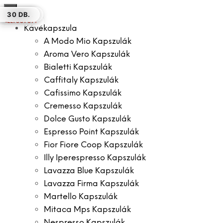
×
16 DB.
100 DB.
50 DB.
50 DB.
100 DB.
30 DB.
30 DB.
ELFOGYOTT
Kávékapszula
A Modo Mio Kapszulák
Aroma Vero Kapszulák
Bialetti Kapszulák
Caffitaly Kapszulák
Cafissimo Kapszulák
Cremesso Kapszulák
Dolce Gusto Kapszulák
Espresso Point Kapszulák
Fior Fiore Coop Kapszulák
Illy Iperespresso Kapszulák
Lavazza Blue Kapszulák
Lavazza Firma Kapszulák
Martello Kapszulák
Mitaca Mps Kapszulák
Nespresso Kapszulák