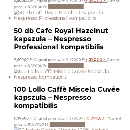
8,390.00
Ft
9,690.00
Ft
Original price was: 9,690.00 Ft.
Current
Kosárba teszem
price is: 8,390.00 Ft.
50 db Cafe Royal Hazelnut
kapszula – Nespresso
Professional kompatibilis
8,390.00
Ft
9,690.00
Ft
Original price was: 9,690.00 Ft.
Current
Kosárba teszem
price is: 8,390.00 Ft.
100 Lollo Caffè Miscela Cuvée
kapszula – Nespresso
kompatibilis
10,090.00
Ft
11,390.00
Ft
Original price was: 11,390.00 Ft.
Current
Kosárba teszem
price is: 10,090.00 Ft.