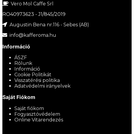
Vero Mol Caffe Srl
RO40973623 - J1/845/2019
Augustin Bena nr.116 - Sebes (AB)
info@kafferoma.hu
Információ
ÁSZF
Rólunk
Információ
Cookie Politikát
Visszatérési politika
Adatvédelmi irányelvek
Saját Fiókom
Saját fiókom
Fogyasztóvédelem
Online Vitarendezés