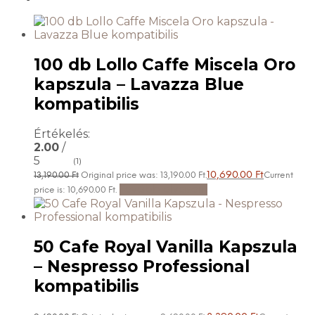
100 db Lollo Caffe Miscela Oro
kapszula – Lavazza Blue
kompatibilis
Értékelés:
2.00
/
5
(1)
10,690.00
Ft
13,190.00
Ft
Original price was: 13,190.00 Ft.
Current
Tovább olvasom
price is: 10,690.00 Ft.
50 Cafe Royal Vanilla Kapszula
– Nespresso Professional
kompatibilis