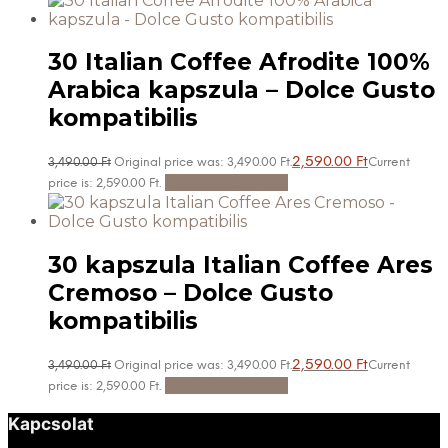
30 Italian Coffee Afrodite 100%
Arabica kapszula – Dolce Gusto
kompatibilis
2,590.00
Ft
3,490.00
Ft
Original price was: 3,490.00 Ft.
Current
Kosárba teszem
price is: 2,590.00 Ft.
30 kapszula Italian Coffee Ares
Cremoso – Dolce Gusto
kompatibilis
2,590.00
Ft
3,490.00
Ft
Original price was: 3,490.00 Ft.
Current
Kosárba teszem
price is: 2,590.00 Ft.
Kapcsolat