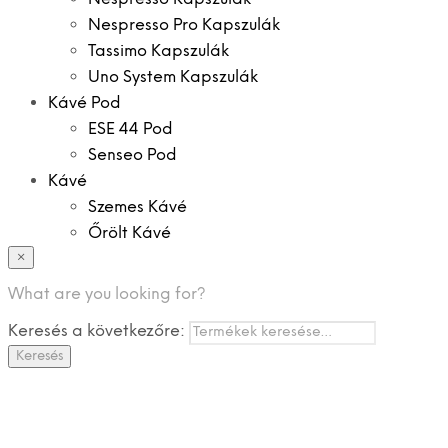
Nespresso Pro Kapszulák
Tassimo Kapszulák
Uno System Kapszulák
Kávé Pod
ESE 44 Pod
Senseo Pod
Kávé
Szemes Kávé
Őrölt Kávé
×
Specialitások
Instant Kávé
What are you looking for?
Instant Italok
Keresés a következőre:
Zacskó Tea
Keresés
Tartozékok
Ajánlatok