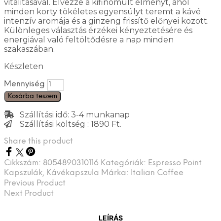
vitalitásával. Élvezze a kifinomult élményt, ahol
minden korty tökéletes egyensúlyt teremt a kávé
intenzív aromája és a ginzeng frissítő előnyei között.
Különleges választás érzékei kényeztetésére és
energiával való feltöltődésre a nap minden
szakaszában.
Készleten
Mennyiség
Kosárba teszem
Szállítási idő: 3-4 munkanap
Szállítási költség : 1890 Ft.
Share this product
Cikkszám:
8054890310116
Kategóriák:
Espresso Point
Kapszulák
,
Kávékapszula
Márka:
Italian Coffee
Previous Product
Next Product
LEÍRÁS