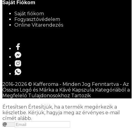
Saját Fiókom
Saját fiókom
Fogyasztóvédelem
Online Vitarendezés
2016-2026 © Kafferoma - Minden Jog Fenntartva - Az
Összes Logó és Márka a Kávé Kapszula Kategóriából a
Megfelelő Tulajdonosokhoz Tartozik
Értesítsen
Értesítjük, ha a termék megérkezik a
készletbe. Kérjük, hagyja meg az érvényes e-mail
címét alább.