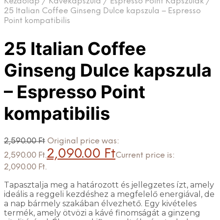
Kezdőlap
/
Kávékapszula
/
Espresso Point Kapszulák
/
25 Italian Coffee Ginseng Dulce kapszula – Espresso
Point kompatibilis
25 Italian Coffee
Ginseng Dulce kapszula
– Espresso Point
kompatibilis
2,590.00
Ft
Original price was:
2,090.00
Ft
2,590.00 Ft.
Current price is:
2,090.00 Ft.
Tapasztalja meg a határozott és jellegzetes ízt, amely
ideális a reggeli kezdéshez a megfelelő energiával, de
a nap bármely szakában élvezhető. Egy kivételes
termék, amely ötvözi a kávé finomságát a ginzeng