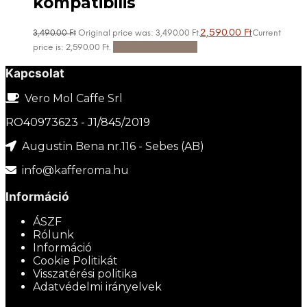
kompatibilis
2,590.00
Ft
3,490.00
Ft
Original price was: 3,490.00 Ft.
Current
Kosárba teszem
price is: 2,590.00 Ft.
Kapcsolat
Vero Mol Caffe Srl
RO40973623 - J1/845/2019
Augustin Bena nr.116 - Sebes (AB)
info@kafferoma.hu
Információ
ÁSZF
Rólunk
Információ
Cookie Politikát
Visszatérési politika
Adatvédelmi irányelvek