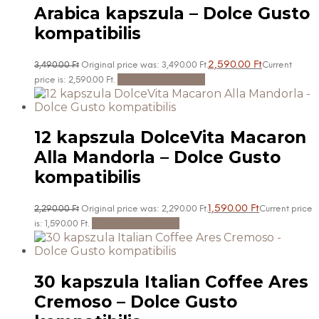
Arabica kapszula – Dolce Gusto
kompatibilis
2,590.00
Ft
3,490.00
Ft
Original price was: 3,490.00 Ft.
Current
Kosárba teszem
price is: 2,590.00 Ft.
12 kapszula DolceVita Macaron
Alla Mandorla – Dolce Gusto
kompatibilis
1,590.00
Ft
2,290.00
Ft
Original price was: 2,290.00 Ft.
Current price
Kosárba teszem
is: 1,590.00 Ft.
30 kapszula Italian Coffee Ares
Cremoso – Dolce Gusto