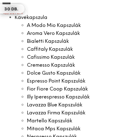
×
25 DB.
12 DB.
100 DB.
50 DB.
30 DB.
12 DB.
30 DB.
ELFOGYOTT
Kávékapszula
A Modo Mio Kapszulák
Aroma Vero Kapszulák
Bialetti Kapszulák
Caffitaly Kapszulák
Cafissimo Kapszulák
Cremesso Kapszulák
Dolce Gusto Kapszulák
Espresso Point Kapszulák
Fior Fiore Coop Kapszulák
Illy Iperespresso Kapszulák
Lavazza Blue Kapszulák
Lavazza Firma Kapszulák
Martello Kapszulák
Mitaca Mps Kapszulák
Nespresso Kapszulák