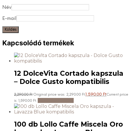
Név
E-mail
Kapcsolódó termékek
12 DolceVita Cortado kapszula
– Dolce Gusto kompatibilis
1,590.00
Ft
2,290.00
Ft
Original price was: 2,290.00 Ft.
Current price
Kosárba teszem
is: 1,590.00 Ft.
100 db Lollo Caffe Miscela Oro