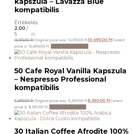
kapszula – Lavazza Blue
kompatibilis
Értékelés:
2.00
/
5
(1)
10,690.00
Ft
13,190.00
Ft
Original price was: 13,190.00 Ft.
Current
Tovább olvasom
price is: 10,690.00 Ft.
50 Cafe Royal Vanilla Kapszula
– Nespresso Professional
kompatibilis
8,390.00
Ft
9,690.00
Ft
Original price was: 9,690.00 Ft.
Current
Kosárba teszem
price is: 8,390.00 Ft.
30 Italian Coffee Afrodite 100%